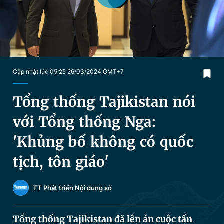
Chuyên mục khác
Tin đã xem
Chào ngày mới
Tin 24h
Đăng xuất
Tin thị trường
Tin 360
Cập nhật lúc 05:25 26/03/2024 GMT+7
Video
Magazine
Tổng thống Tajikistan nói
với Tổng thống Nga:
Sản phẩm khác
'Khủng bố không có quốc
Tiện ích
Bạn cần biết
tịch, tôn giáo'
Thông tin tòa soạn
Liên hệ quảng cáo
TT Phát triển Nội dung số
Tổng thống Tajikistan đã lên án cuộc tấn