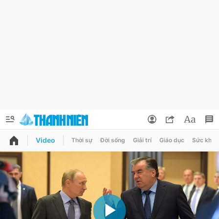
Video
Thời sự
Đời sống
Giải trí
Giáo dục
Sức khỏe
QUẢNG CÁO
ĐẶT BÁO
Thông tin tài khoản
Đổi mật khẩu
Chuyên mục
Tin đã lưu