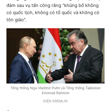
đàm sau vụ tấn công rằng "khủng bố không
Giấy phép xuất bản số 110/GP - BTTTT cấp ngày 24.3.2020
© 2003-2026 Bản quyền thuộc về Báo Thanh Niên. Cấm sao
có quốc tịch, không có tổ quốc và không có
chép dưới mọi hình thức nếu không có sự chấp thuận bằng văn
bản. Phát triển bởi ePi Technologies, JSC.
tôn giáo".
Tổng thống Nga Vladimir Putin và Tổng thống Tajikistan
Emomali Rahmon
ĐIỆN KREMLIN