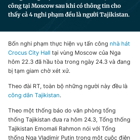
công tại Moscow sau khi có thông tin cho
thấy cả 4 nghi phạm đều là người Tajikistan.
Đọc Thanh Niên trên điện thoại
Bốn nghi phạm thực hiện vụ tấn công
nhà hát
Crocus City Hall
tại vùng Moscow của Nga
Theo dõi báo trên
hôm 22.3 đã hầu tòa trong ngày 24.3 và đang
bị tạm giam chờ xét xử.
Hotline
Liên hệ quảng cáo
0906 645 777
0908 780 404
Theo đài RT, toàn bộ những người này đều là
công dân Tajikistan
.
Đặt báo
Quảng cáo
RSS
Tòa soạn
Chính sách bảo
Theo một thống báo do văn phòng tổng
Tổng biên tập: Nguyễn Ngọc Toàn
Phó tổng biên tập thường trực: Hải Thành
thống Tajikistan đưa ra hôm 24.3, Tổng thống
Phó tổng biên tập: Lâm Hiếu Dũng
Tajikistan Emomali Rahmon nói với Tổng
Phó tổng biên tập: Trần Việt Hưng
Tổng thư ký tòa soạn: Đức Trung
thống Nga Vladimir Putin trong một cuộc điện