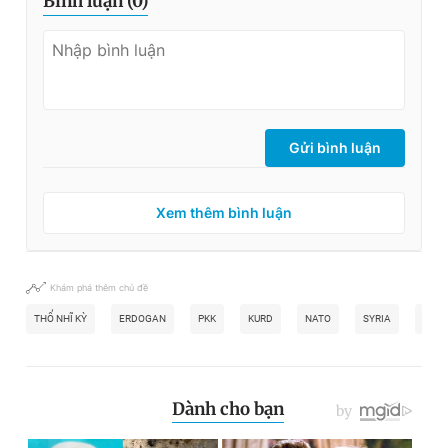
Bình luận (
0
)
Gửi bình luận
Xem thêm bình luận
Khám phá thêm chủ đề
THỔ NHĨ KỲ
ERDOGAN
PKK
KURD
NATO
SYRIA
IRAQ