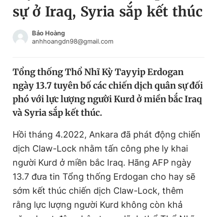
sự ở Iraq, Syria sắp kết thúc
Chuyên mục khác
Tin đã xem
Chào ngày mới
Tin 24h
Bảo Hoàng
anhhoangdn98@gmail.com
Đăng xuất
Tin thị trường
Tin 360
Tổng thống Thổ Nhĩ Kỳ Tayyip Erdogan
ngày 13.7 tuyên bố các chiến dịch quân sự đối
Video
Magazine
phó với lực lượng người Kurd ở miền bắc Iraq
và Syria sắp kết thúc.
Sản phẩm khác
Hồi tháng 4.2022, Ankara đã phát động chiến
Tiện ích
Bạn cần biết
dịch Claw-Lock nhằm tấn công phe ly khai
người Kurd ở miền bắc Iraq. Hãng AFP ngày
13.7 đưa tin Tổng thống Erdogan cho hay sẽ
Thông tin tòa soạn
Liên hệ quảng cáo
sớm kết thúc chiến dịch Claw-Lock, thêm
rằng lực lượng người Kurd không còn khả