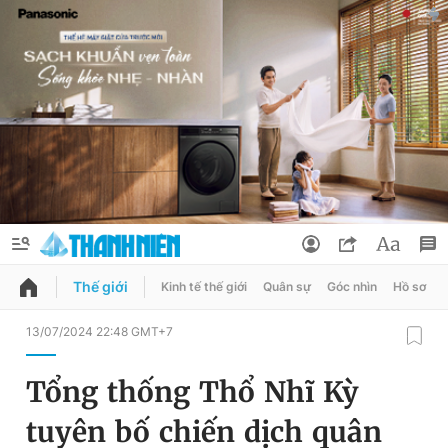
Thế giới
Kinh tế thế giới
Quân sự
Góc nhìn
Hồ sơ
QUẢNG CÁO
ĐẶT BÁO
13/07/2024 22:48 GMT+7
Thông tin tài khoản
Tổng thống Thổ Nhĩ Kỳ
Đổi mật khẩu
Chuyên mục
tuyên bố chiến dịch quân
Tin đã lưu