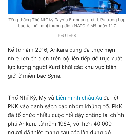
Giấy phép xuất bản số 110/GP - BTTTT cấp ngày 24.3.2020
© 2003-2026 Bản quyền thuộc về Báo Thanh Niên. Cấm sao
chép dưới mọi hình thức nếu không có sự chấp thuận bằng văn
Tổng thống Thổ Nhĩ Kỳ Tayyip Erdogan phát biểu trong họp
bản. Phát triển bởi ePi Technologies, JSC.
báo tại hội nghị thượng đỉnh NATO ở Mỹ ngày 11.7
REUTERS
Kể từ năm 2016, Ankara cũng đã thực hiện
nhiều chiến dịch trên bộ liên tiếp để trục xuất
lực lượng người Kurd khỏi các khu vực biên
giới ở miền bắc Syria.
Thổ Nhĩ Kỳ, Mỹ và
Liên minh châu Âu
đã liệt
PKK vào danh sách các nhóm khủng bố. PKK
đã tổ chức nhiều cuộc nổi dậy chống lại chính
phủ Ankara từ năm 1984, với hơn 40.000
người đã thiệt mạng sau các lần đụng độ.