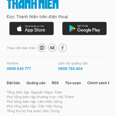
Đọc Thanh Niên trên điện thoại
Theo dõi báo trên
Hotline
Liên hệ quảng cáo
0906 645 777
0908 780 404
Đặt báo
Quảng cáo
RSS
Tòa soạn
Chính sách bảo
Tổng biên tập: Nguyễn Ngọc Toàn
Phó tổng biên tập thường trực: Hải Thành
Phó tổng biên tập: Lâm Hiếu Dũng
Phó tổng biên tập: Trần Việt Hưng
Tổng thư ký tòa soạn: Đức Trung