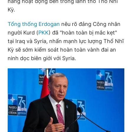
năng hoạt động bên trong lãnh thổ Thổ Nhĩ
Kỳ.
Đọc Thanh Niên trên điện thoại
Tổng thống Erdogan
nêu rõ đảng Công nhân
người Kurd (
PKK
) đã "hoàn toàn bị mắc kẹt"
tại Iraq và Syria, nhấn mạnh lực lượng Thổ Nhĩ
Kỳ sẽ sớm kiểm soát hoàn toàn vành đai an
Theo dõi báo trên
ninh dọc biên giới với Syria.
Hotline
Liên hệ quảng cáo
0906 645 777
0908 780 404
Đặt báo
Quảng cáo
RSS
Tòa soạn
Chính sách bảo
Tổng biên tập: Nguyễn Ngọc Toàn
Phó tổng biên tập thường trực: Hải Thành
Phó tổng biên tập: Lâm Hiếu Dũng
Phó tổng biên tập: Trần Việt Hưng
Tổng thư ký tòa soạn: Đức Trung