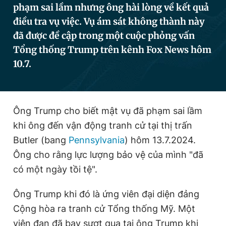
phạm sai lầm nhưng ông hài lòng về kết quả
điều tra vụ việc. Vụ ám sát không thành này
đã được đề cập trong một cuộc phỏng vấn
Đọc Thanh Niên trên điện thoại
Tổng thống Trump trên kênh Fox News hôm
10.7.
Theo dõi báo trên
Ông Trump cho biết mật vụ đã phạm sai lầm
khi ông đến vận động tranh cử tại thị trấn
Hotline
Liên hệ quảng cáo
0906 645 777
0908 780 404
Butler (bang
Pennsylvania
) hôm 13.7.2024.
Ông cho rằng lực lượng bảo vệ của mình "đã
Đặt báo
Quảng cáo
RSS
Tòa soạn
Chính sách bảo
có một ngày tồi tệ".
Tổng biên tập: Nguyễn Ngọc Toàn
Phó tổng biên tập thường trực: Hải Thành
Ông Trump khi đó là ứng viên đại diện đảng
Phó tổng biên tập: Lâm Hiếu Dũng
Cộng hòa ra tranh cử Tổng thống Mỹ. Một
Phó tổng biên tập: Trần Việt Hưng
Tổng thư ký tòa soạn: Đức Trung
viên đạn đã bay sượt qua tai ông Trump khi