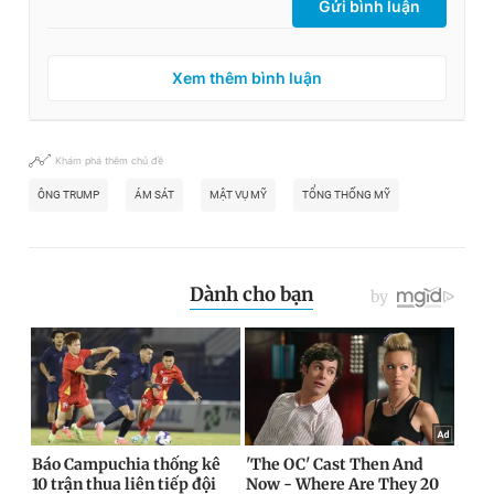
Gửi bình luận
Xem thêm bình luận
Khám phá thêm chủ đề
ÔNG TRUMP
ÁM SÁT
MẬT VỤ MỸ
TỔNG THỐNG MỸ