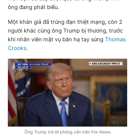
Giấy phép xuất bản số 110/GP - BTTTT cấp ngày 24.3.2020
ông đang phát biểu.
© 2003-2026 Bản quyền thuộc về Báo Thanh Niên. Cấm sao
chép dưới mọi hình thức nếu không có sự chấp thuận bằng văn
Một khán giả đã trúng đạn thiệt mạng, còn 2
bản. Phát triển bởi ePi Technologies, JSC.
người khác cùng ông Trump bị thương, trước
khi nhân viên mật vụ bắn hạ tay súng
Thomas
Crooks
.
Ông Trump trả lời phỏng vấn trên Fox News