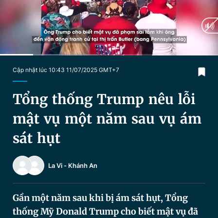
Chuyên mục khác
Tin đã xem
Chào ngày mới
Tin 24h
Đăng xuất
Tin thị trường
Tin 360
Current
0:17
/
Duration
1:49
Cập nhật lúc 10:43 11/07/2025 GMT+7
Time
Video
Magazine
Tổng thống Trump nêu lỗi
mật vụ một năm sau vụ ám
Sản phẩm khác
sát hụt
Tiện ích
Bạn cần biết
La Vi
-
Khánh An
Thông tin tòa soạn
Liên hệ quảng cáo
Gần một năm sau khi bị ám sát hụt, Tổng
thống Mỹ Donald Trump cho biết mật vụ đã