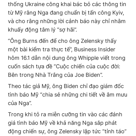
thống Ukraine công khai bác bỏ các thông tin
Giấy phép xuất bản số 110/GP - BTTTT cấp ngày 24.3.2020
© 2003-2026 Bản quyền thuộc về Báo Thanh Niên. Cấm sao
từ Mỹ rằng Nga đang chuẩn bị tấn công Kyiv,
chép dưới mọi hình thức nếu không có sự chấp thuận bằng văn
và cho rằng những lời cảnh báo này chỉ nhằm
bản. Phát triển bởi ePi Technologies, JSC.
khuấy động tâm lý “sợ hãi”.
“Ông Burns đến để cho ông Zelensky thấy
một bài kiểm tra thực tế”, Business Insider
hôm 16.1 dẫn nội dung ông Whipple viết trong
cuốn sách tựa đề “Cuộc chiến của cuộc đời:
Bên trong Nhà Trắng của Joe Biden”.
Theo tác giả Mỹ, ông Biden chỉ đạo giám đốc
tình báo Mỹ “chia sẻ những chi tiết về âm mưu
của Nga”.
Trong khi tỏ ra miễn cưỡng tin vào các đánh
giá tình báo Mỹ về khả năng Nga sắp phát
động chiến sự, ông Zelensky lập tức “tỉnh táo”