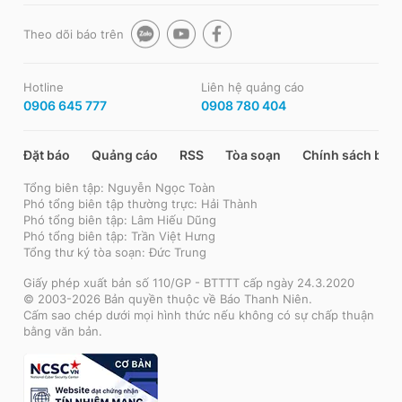
Theo dõi báo trên
Hotline
Liên hệ quảng cáo
0906 645 777
0908 780 404
Đặt báo
Quảng cáo
RSS
Tòa soạn
Chính sách bảo
Tổng biên tập: Nguyễn Ngọc Toàn
Phó tổng biên tập thường trực: Hải Thành
Phó tổng biên tập: Lâm Hiếu Dũng
Phó tổng biên tập: Trần Việt Hưng
Tổng thư ký tòa soạn: Đức Trung
Giấy phép xuất bản số 110/GP - BTTTT cấp ngày 24.3.2020
© 2003-2026 Bản quyền thuộc về Báo Thanh Niên.
Cấm sao chép dưới mọi hình thức nếu không có sự chấp thuận
bằng văn bản.