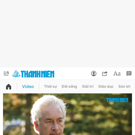
Video
Thời sự
Đời sống
Giải trí
Giáo dục
Sức khỏe
QUẢNG CÁO
ĐẶT BÁO
Thông tin tài khoản
Đổi mật khẩu
Chuyên mục
Tin đã lưu