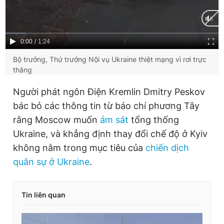
Current
0:00
/
Duration
1:24
Time
Bộ trưởng, Thứ trưởng Nội vụ Ukraine thiệt mạng vì rơi trực
thăng
Người phát ngôn Điện Kremlin Dmitry Peskov
bác bỏ các thông tin từ báo chí phương Tây
rằng Moscow muốn
ám sát
tổng thống
Ukraine, và khẳng định thay đổi chế độ ở Kyiv
không nằm trong mục tiêu của
chiến dịch
quân sự ở Ukraine
.
Tin liên quan