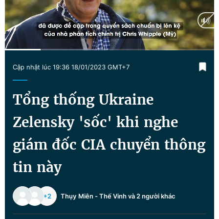
Chuyên mục khác
Tin đã xem
Chào ngày mới
Tin 24h
Đăng xuất
Current
0:17
/
Duration
1:38
Tin thị trường
Tin 360
Cập nhật lúc 19:36 18/01/2023 GMT+7
Time
Video
Magazine
Tổng thống Ukraine
Zelensky 'sốc' khi nghe
Sản phẩm khác
giám đốc CIA chuyển thông
Tiện ích
Bạn cần biết
tin này
Thông tin tòa soạn
Liên hệ quảng cáo
+2
Thụy Miên
-
Thế Vinh
và 2 người khác