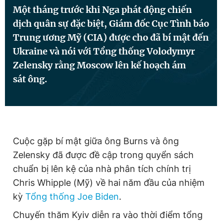
Một tháng trước khi Nga phát động chiến
dịch quân sự đặc biệt, Giám đốc Cục Tình báo
Đọc Thanh Niên trên điện thoại
Trung ương Mỹ (CIA) được cho đã bí mật đến
Ukraine và nói với Tổng thống Volodymyr
Zelensky rằng Moscow lên kế hoạch ám
sát ông.
Theo dõi báo trên
Hotline
Liên hệ quảng cáo
0906 645 777
0908 780 404
Cuộc gặp bí mật giữa ông Burns và ông
Zelensky đã được đề cập trong quyển sách
Đặt báo
Quảng cáo
RSS
Tòa soạn
Chính sách bảo
chuẩn bị lên kệ của nhà phân tích chính trị
Tổng biên tập: Nguyễn Ngọc Toàn
Chris Whipple (Mỹ) về hai năm đầu của nhiệm
Phó tổng biên tập thường trực: Hải Thành
kỳ
Tổng thống Joe Biden
.
Phó tổng biên tập: Lâm Hiếu Dũng
Phó tổng biên tập: Trần Việt Hưng
Chuyến thăm Kyiv diễn ra vào thời điểm tổng
Tổng thư ký tòa soạn: Đức Trung