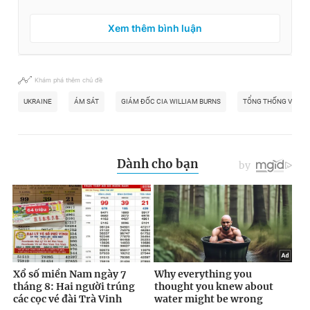
Xem thêm bình luận
Khám phá thêm chủ đề
UKRAINE
ÁM SÁT
GIÁM ĐỐC CIA WILLIAM BURNS
TỔNG THỐNG VOLOD