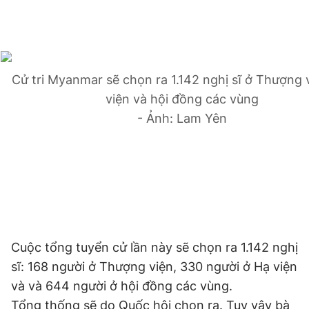
Đọc Thanh Niên trên điện thoại
Cử tri Myanmar sẽ chọn ra 1.142 nghị sĩ ở Thượng 
viện và hội đồng các vùng
- Ảnh: Lam Yên
Theo dõi báo trên
Hotline
Liên hệ quảng cáo
0906 645 777
0908 780 404
Đặt báo
Quảng cáo
RSS
Tòa soạn
Chính sách bảo
Cuộc tổng tuyển cử lần này sẽ chọn ra 1.142 nghị
Tổng biên tập: Nguyễn Ngọc Toàn
Phó tổng biên tập thường trực: Hải Thành
sĩ: 168 người ở Thượng viện, 330 người ở Hạ viện
Phó tổng biên tập: Lâm Hiếu Dũng
và và 644 người ở hội đồng các vùng.
Phó tổng biên tập: Trần Việt Hưng
Tổng thư ký tòa soạn: Đức Trung
Tổng thống sẽ do Quốc hội chọn ra. Tuy vậy bà