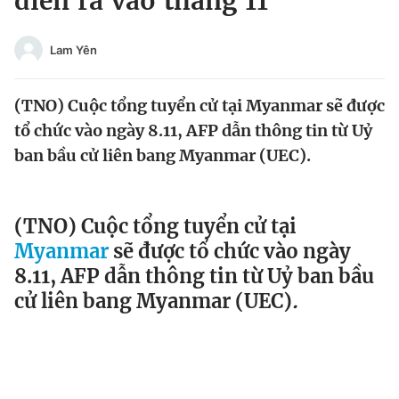
diễn ra vào tháng 11
Chuyên mục khác
Tin đã xem
Lam Yên
Chào ngày mới
Tin 24h
Đăng xuất
(TNO) Cuộc tổng tuyển cử tại Myanmar sẽ được
Tin thị trường
Tin 360
tổ chức vào ngày 8.11, AFP dẫn thông tin từ Uỷ
ban bầu cử liên bang Myanmar (UEC).
Video
Magazine
(TNO) Cuộc tổng tuyển cử tại
Sản phẩm khác
Myanmar
sẽ được tổ chức vào ngày
Tiện ích
Bạn cần biết
8.11, AFP dẫn thông tin từ Uỷ ban bầu
cử liên bang Myanmar (UEC)
.
Thông tin tòa soạn
Liên hệ quảng cáo