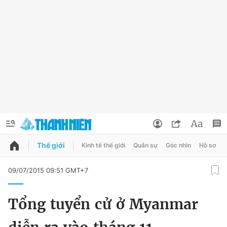
Thế giới
Kinh tế thế giới
Quân sự
Góc nhìn
Hồ sơ
QUẢNG CÁO
ĐẶT BÁO
09/07/2015 09:51 GMT+7
Thông tin tài khoản
Tổng tuyển cử ở Myanmar
Đổi mật khẩu
Chuyên mục
Tin đã lưu