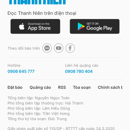
Đọc Thanh Niên trên điện thoại
Theo dõi báo trên
Hotline
Liên hệ quảng cáo
0906 645 777
0908 780 404
Đặt báo
Quảng cáo
RSS
Tòa soạn
Chính sách bảo
Tổng biên tập: Nguyễn Ngọc Toàn
Phó tổng biên tập thường trực: Hải Thành
Phó tổng biên tập: Lâm Hiếu Dũng
Phó tổng biên tập: Trần Việt Hưng
Tổng thư ký tòa soạn: Đức Trung
Giấy phép xuất bản số 110/GP - BTTTT cấp ngày 24.3.2020