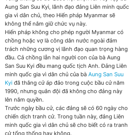
Giấy phép xuất bản số 110/GP - BTTTT cấp ngày 24.3.2020
Aung San Suu Kyi, lãnh đạo đảng Liên minh quốc
© 2003-2026 Bản quyền thuộc về Báo Thanh Niên. Cấm sao
gia vì dân chủ, theo Hiến pháp Myanmar sẽ
chép dưới mọi hình thức nếu không có sự chấp thuận bằng văn
bản. Phát triển bởi ePi Technologies, JSC.
không thể nắm giữ chức vụ này.
Hiến pháp không cho phép người Myanmar có
chồng hoặc vợ là công dân nước ngoài đảm
trách những cương vị lãnh đạo quan trọng hàng
đầu. Cả chồng lẫn hai người con của bà Aung
San Suu Kyi đều mang quốc tịch Anh. Đảng Liên
minh quốc gia vì dân chủ của bà
Aung San Suu
Kyi
đã thắng cử áp đảo trong cuộc bầu cử năm
1990, nhưng quân đội đã không cho đảng này
lên nắm quyền.
Trước ngày bầu cử, các đảng sẽ có 60 ngày cho
chiến dịch tranh cử. Trong tuần này, đảng Liên
minh quốc gia vì dân chủ sẽ cho biết có ra tranh
cử tổng thống hay không.