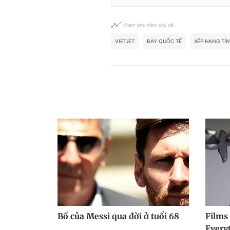
Khám phá thêm chủ đề
VIETJET
BAY QUỐC TẾ
XẾP HẠNG TÍ