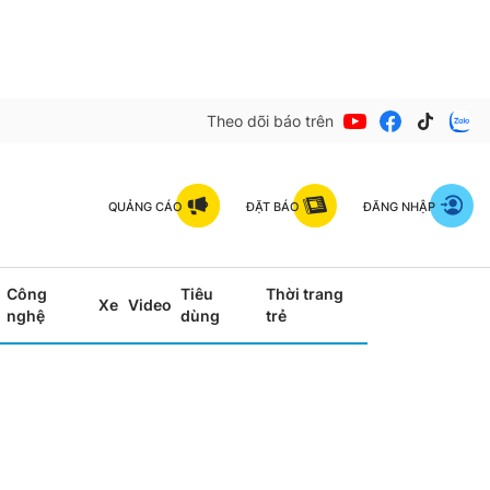
Theo dõi báo trên
QUẢNG CÁO
ĐẶT BÁO
ĐĂNG NHẬP
Công
Tiêu
Thời trang
Xe
Video
nghệ
dùng
trẻ