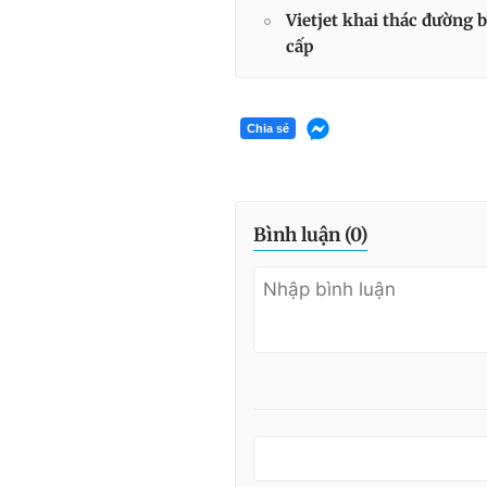
Vietjet khai thác đường 
cấp
Chia sẻ
Bình luận (
0
)