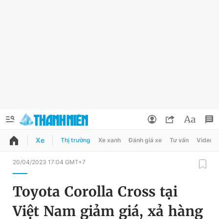
Xe
Thị trường
Xe xanh
Đánh giá xe
Tư vấn
Video
QUẢNG CÁO
ĐẶT BÁO
20/04/2023 17:04 GMT+7
Thông tin tài khoản
Toyota Corolla Cross tại
Đổi mật khẩu
Chuyên mục
Việt Nam giảm giá, xả hàng
Tin đã lưu