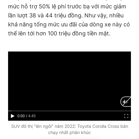
mức hỗ trợ 50% lệ phí trước bạ với mức giảm
lần lượt 38 và 44 triệu đồng. Như vậy, nhiều
khả năng tổng mức ưu đãi của dòng xe này có
thể lên tới hơn 100 triệu đồng tiền mặt.
C
0:00
/
D
4:45
u
u
SUV đô thị "lên ngôi" năm 2022: Toyota Corolla Cross bán
chạy nhất phân khúc
r
r