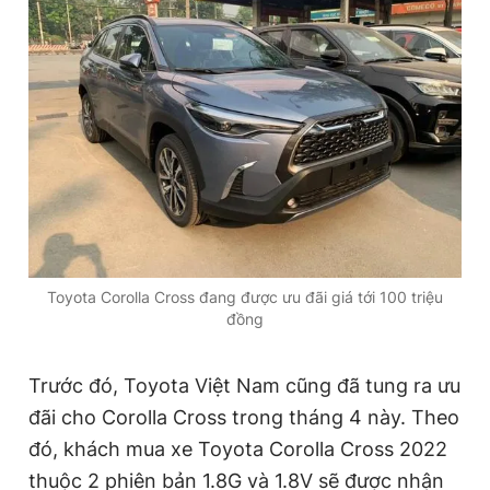
Giấy phép xuất bản số 110/GP - BTTTT cấp ngày 24.3.2020
© 2003-2026 Bản quyền thuộc về Báo Thanh Niên. Cấm sao
chép dưới mọi hình thức nếu không có sự chấp thuận bằng văn
bản. Phát triển bởi ePi Technologies, JSC.
Toyota Corolla Cross đang được ưu đãi giá tới 100 triệu
đồng
Trước đó, Toyota Việt Nam cũng đã tung ra ưu
đãi cho Corolla Cross trong tháng 4 này. Theo
đó, khách mua xe Toyota Corolla Cross 2022
thuộc 2 phiên bản 1.8G và 1.8V sẽ được nhận