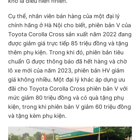
kho là điều hiển nhiên.
Cụ thể, nhân viên bán hàng của một đại lý
Đọc Thanh Niên trên điện thoại
chính hãng ở Hà Nội cho biết, phiên bản V của
Toyota Corolla Cross sản xuất năm 2022 đang
được giảm giá trực tiếp 85 triệu đồng và tặng
thêm phụ kiện. Trong khi đó, phiên bản tiêu
Theo dõi báo trên
chuẩn G được thông báo đã hết hàng và chờ
lô xe mới của năm 2023, phiên bản HV giảm
Hotline
Liên hệ quảng cáo
giá không nhiều. Một đại lý khác áp dụng ưu
0906 645 777
0908 780 404
đãi cho Toyota Corolla Cross phiên bản V với
mức giảm 80 triệu đồng và có quà tặng phụ
Đặt báo
Quảng cáo
RSS
Tòa soạn
Chính sách bảo
kiện, trong khi phiên bản V giảm 60 triệu đồng
Tổng biên tập: Nguyễn Ngọc Toàn
và tặng kèm phụ kiện.
Phó tổng biên tập thường trực: Hải Thành
Phó tổng biên tập: Lâm Hiếu Dũng
Phó tổng biên tập: Trần Việt Hưng
Tổng thư ký tòa soạn: Đức Trung