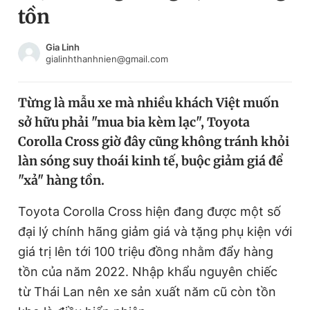
tồn
Chuyên mục khác
Tin đã xem
Chào ngày mới
Tin 24h
Gia Linh
gialinhthanhnien@gmail.com
Đăng xuất
Tin thị trường
Tin 360
Từng là mẫu xe mà nhiều khách Việt muốn
sở hữu phải "mua bia kèm lạc", Toyota
Video
Magazine
Corolla Cross giờ đây cũng không tránh khỏi
làn sóng suy thoái kinh tế, buộc giảm giá để
"xả" hàng tồn.
Sản phẩm khác
Tiện ích
Toyota Corolla Cross hiện đang được một số
Bạn cần biết
đại lý chính hãng giảm giá và tặng phụ kiện với
giá trị lên tới 100 triệu đồng nhằm đẩy hàng
Thông tin tòa soạn
Liên hệ quảng cáo
tồn của năm 2022. Nhập khẩu nguyên chiếc
từ Thái Lan nên xe sản xuất năm cũ còn tồn