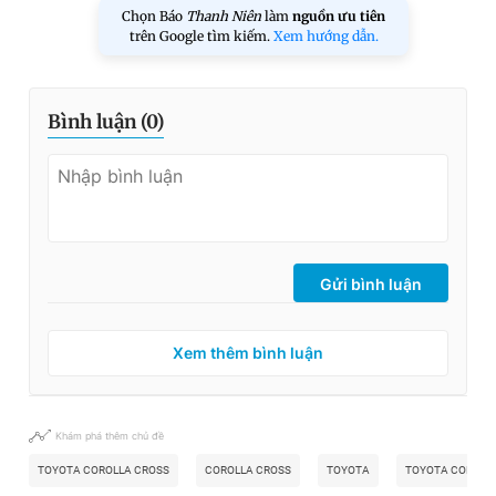
Chọn Báo
Thanh Niên
làm
nguồn ưu tiên
trên Google tìm kiếm.
Xem hướng dẫn.
Bình luận (
0
)
Gửi bình luận
Xem thêm bình luận
Khám phá thêm chủ đề
TOYOTA COROLLA CROSS
COROLLA CROSS
TOYOTA
TOYOTA COROLLA