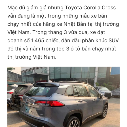
r
a
Mặc dù giảm giá nhưng Toyota Corolla Cross
e
t
vẫn đang là một trong những mẫu xe bán
n
i
chạy nhất của hãng xe Nhật Bản tại thị trường
t
o
Việt Nam. Trong tháng 3 vừa qua, xe đạt
T
n
doanh số 1.465 chiếc, dẫn đầu phân khúc SUV
i
đô thị và nằm trong top 3 ô tô bán chạy nhất
m
thị trường Việt Nam.
e