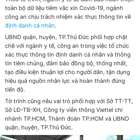
© 2003-2026 Bản quyền thuộc về Báo Thanh Niên. Cấm sao
toàn bộ dữ liệu tiêm vắc xin Covid-19, ngành
chép dưới mọi hình thức nếu không có sự chấp thuận bằng văn
bản. Phát triển bởi ePi Technologies, JSC.
công an chịu trách nhiệm xác thực thông tin về
định danh cá nhân
.
UBND quận, huyện, TP.Thủ Đức phối hợp chặt
chẽ với ngành y tế, công an trong việc tổ chức
xác thực thông tin định danh cá nhân và thông
tin tiêm chủng, đảm bảo đồng bộ, thống nhất,
tạo điều kiện thuận lợi cho người dân, tận dụng
hiệu quả nguồn nhân lực và hoàn thành đúng
tiến độ.
Tờ trình cũng nêu vai trò phối hợp với Sở TT-TT,
Sở LĐ-TB-XH, Công ty viễn thông Viettel chi
nhánh TP.HCM, Thành đoàn TP.HCM và UBND
quận, huyện, TP.Thủ Đức.