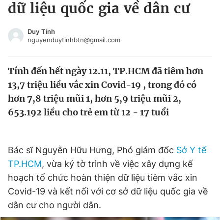
dữ liệu quốc gia về dân cư
Tin đã xem
Chào ngày mới
Tin 24h
Duy Tính
Đăng xuất
nguyenduytinhbtn@gmail.com
Tin thị trường
Tin 360
Tính đến hết ngày 12.11, TP.HCM đã tiêm hơn
Video
Magazine
13,7 triệu liều vắc xin Covid-19 , trong đó có
hơn 7,8 triệu mũi 1, hơn 5,9 triệu mũi 2,
653.192 liều cho trẻ em từ 12 - 17 tuổi
Sản phẩm khác
Tiện ích
Bạn cần biết
Bác sĩ Nguyễn Hữu Hưng, Phó giám đốc
Sở Y tế
TP.HCM
, vừa ký tờ trình về việc xây dựng kế
Thông tin tòa soạn
Liên hệ quảng cáo
hoạch tổ chức hoàn thiện dữ liệu tiêm vắc xin
Covid-19 và kết nối với cơ sở dữ liệu quốc gia về
dân cư cho người dân.