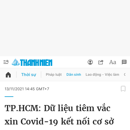
Thời sự
Pháp luật
Dân sinh
Lao động - Việc làm
Quy
QUẢNG CÁO
ĐẶT BÁO
13/11/2021 14:45 GMT+7
Thông tin tài khoản
TP.HCM: Dữ liệu tiêm vắc
Đổi mật khẩu
Chuyên mục
xin Covid-19 kết nối cơ sở
Tin đã lưu
Chuyên mục khác