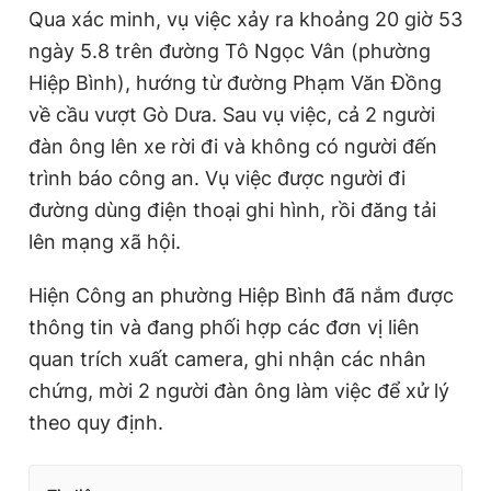
Qua xác minh, vụ việc xảy ra khoảng 20 giờ 53
r
a
ngày 5.8 trên đường Tô Ngọc Vân (phường
e
t
Hiệp Bình), hướng từ đường Phạm Văn Đồng
n
i
về cầu vượt Gò Dưa. Sau vụ việc, cả 2 người
t
o
đàn ông lên xe rời đi và không có người đến
T
n
trình báo công an. Vụ việc được người đi
i
đường dùng điện thoại ghi hình, rồi đăng tải
m
lên mạng xã hội.
e
Hiện Công an phường Hiệp Bình đã nắm được
thông tin và đang phối hợp các đơn vị liên
quan trích xuất camera, ghi nhận các nhân
chứng, mời 2 người đàn ông làm việc để xử lý
theo quy định.