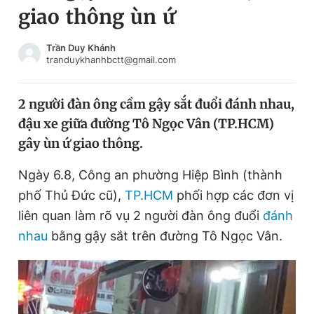
giao thông ùn ứ
Chuyên mục khác
Tin đã xem
Chào ngày mới
Tin 24h
Trần Duy Khánh
tranduykhanhbctt@gmail.com
Đăng xuất
Tin thị trường
Tin 360
2 người đàn ông cầm gậy sắt đuổi đánh nhau,
đậu xe giữa đường Tô Ngọc Vân (TP.HCM)
Video
Magazine
gây ùn ứ giao thông.
Ngày 6.8, Công an phường Hiệp Bình (thành
Sản phẩm khác
phố Thủ Đức cũ),
TP.HCM
phối hợp các đơn vị
Tiện ích
Bạn cần biết
liên quan làm rõ vụ 2 người đàn ông đuổi
đánh
nhau
bằng gậy sắt trên đường Tô Ngọc Vân.
Thông tin tòa soạn
Liên hệ quảng cáo