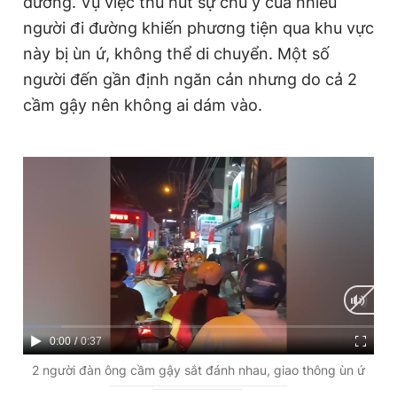
đường. Vụ việc thu hút sự chú ý của nhiều
Giấy phép xuất bản số 110/GP - BTTTT cấp ngày 24.3.2020
người đi đường khiến phương tiện qua khu vực
© 2003-2026 Bản quyền thuộc về Báo Thanh Niên. Cấm sao
chép dưới mọi hình thức nếu không có sự chấp thuận bằng văn
này bị ùn ứ, không thể di chuyển. Một số
bản. Phát triển bởi ePi Technologies, JSC.
người đến gần định ngăn cản nhưng do cả 2
cầm gậy nên không ai dám vào.
C
0:00
/
D
0:37
u
u
2 người đàn ông cầm gậy sắt đánh nhau, giao thông ùn ứ
r
r