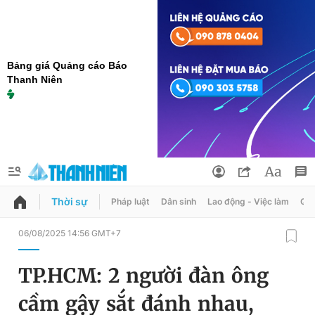
Bảng giá Quảng cáo Báo
Thanh Niên
Thời sự
Pháp luật
Dân sinh
Lao động - Việc làm
Quy
QUẢNG CÁO
ĐẶT BÁO
06/08/2025 14:56 GMT+7
Thông tin tài khoản
TP.HCM: 2 người đàn ông
Đổi mật khẩu
Chuyên mục
cầm gậy sắt đánh nhau,
Tin đã lưu