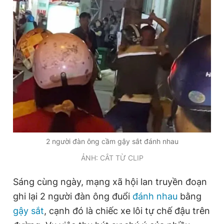
Đọc Thanh Niên trên điện thoại
Theo dõi báo trên
Hotline
Liên hệ quảng cáo
0906 645 777
0908 780 404
2 người đàn ông cầm gậy sắt đánh nhau
ẢNH: CẮT TỪ CLIP
Đặt báo
Quảng cáo
RSS
Tòa soạn
Chính sách bảo
Tổng biên tập: Nguyễn Ngọc Toàn
Sáng cùng ngày, mạng xã hội lan truyền đoạn
Phó tổng biên tập thường trực: Hải Thành
ghi lại 2 người đàn ông đuổi
đánh nhau
bằng
Phó tổng biên tập: Lâm Hiếu Dũng
Phó tổng biên tập: Trần Việt Hưng
gậy sắt
, cạnh đó là chiếc xe lôi tự chế đậu trên
Tổng thư ký tòa soạn: Đức Trung