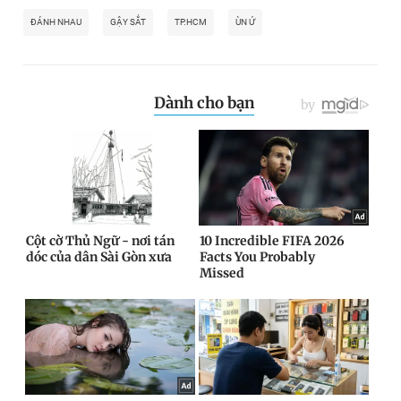
ĐÁNH NHAU
GẬY SẮT
TP.HCM
ÙN Ứ