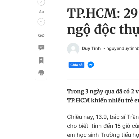
TP.HCM: 29 
ngộ độc th
Duy Tính
- nguyenduytinh
Chia sẻ
Trong 3 ngày qua đã có 2 
TP.HCM khiến nhiều trẻ e
Chiều nay, 13.9, bác sĩ Tr
cho biết tính đến 15 giờ c
em học sinh Trường tiểu h