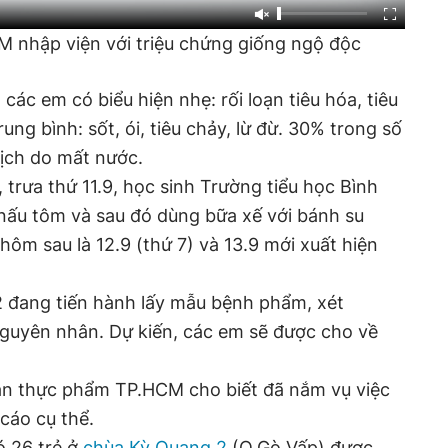
 nhập viện với triệu chứng giống ngộ độc
các em có biểu hiện nhẹ: rối loạn tiêu hóa, tiêu
ung bình: sốt, ói, tiêu chảy, lừ đừ. 30% trong số
dịch do mất nước.
 trưa thứ 11.9, học sinh Trường tiểu học Bình
ấu tôm và sau đó dùng bữa xế với bánh su
ôm sau là 12.9 (thứ 7) và 13.9 mới xuất hiện
 đang tiến hành lấy mẫu bệnh phẩm, xét
guyên nhân. Dự kiến, các em sẽ được cho về
oàn thực phẩm TP.HCM cho biết đã nắm vụ việc
cáo cụ thể.
ó 26 trẻ ở
chùa Kỳ Quang 2
(Q.Gò Vấp) được