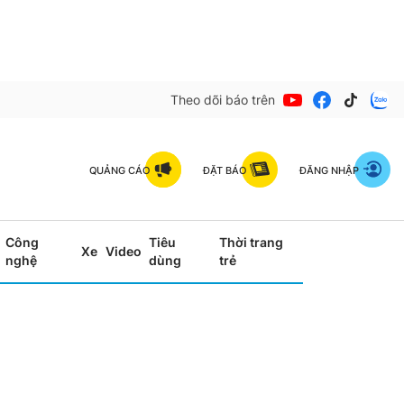
Theo dõi báo trên
QUẢNG CÁO
ĐẶT BÁO
ĐĂNG NHẬP
Công
Tiêu
Thời trang
Xe
Video
nghệ
dùng
trẻ