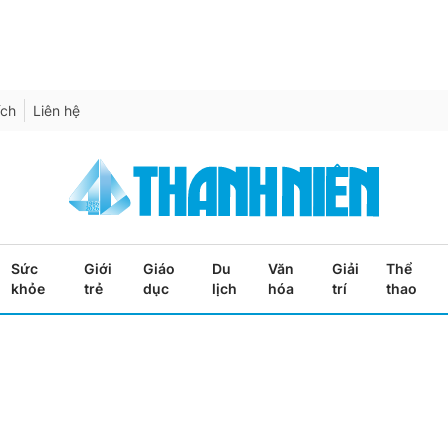
ích
Liên hệ
Sức
Giới
Giáo
Du
Văn
Giải
Thể
khỏe
trẻ
dục
lịch
hóa
trí
thao