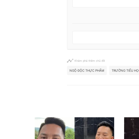
Khám phá thêm chủ đề
NGỘ ĐỘC THỰC PHẨM
TRƯỜNG TIỂU HỌ