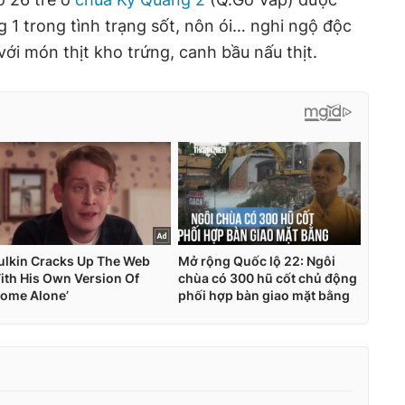
 1 trong tình trạng sốt, nôn ói… nghi ngộ độc
ới món thịt kho trứng, canh bầu nấu thịt.