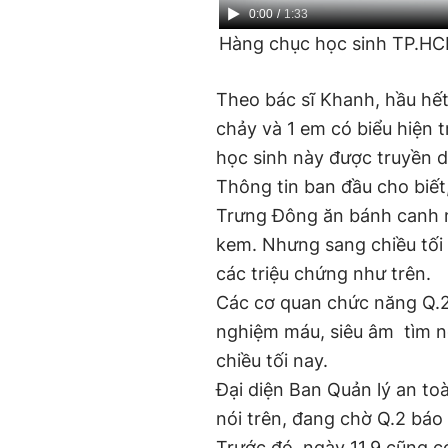
Current
0:00
/
Duration
1:33
Hàng chục học sinh TP.HCM
Time
Theo bác sĩ Khanh, hầu hết 
chảy và 1 em có biểu hiện tr
học sinh này được truyền 
Thông tin ban đầu cho biết,
Trưng Đông ăn bánh canh n
kem. Nhưng sang chiều tối h
các triệu chứng như trên.
Các cơ quan chức năng Q.2
nghiệm máu, siêu âm tìm n
chiều tối nay.
Đại diện Ban Quản lý an t
nói trên, đang chờ Q.2 báo 
Trước đó, ngày 11.9 cũng c