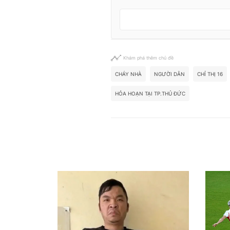
Khám phá thêm chủ đề
CHÁY NHÀ
NGƯỜI DÂN
CHỈ THỊ 16
HỎA HOẠN TẠI TP.THỦ ĐỨC