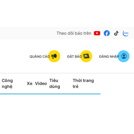
Theo dõi báo trên
QUẢNG CÁO
ĐẶT BÁO
ĐĂNG NHẬP
Công
Tiêu
Thời trang
Xe
Video
nghệ
dùng
trẻ