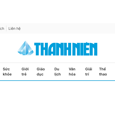
ích
Liên hệ
Sức
Giới
Giáo
Du
Văn
Giải
Thể
khỏe
trẻ
dục
lịch
hóa
trí
thao