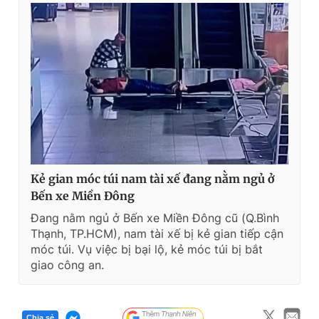
n
i
t
o
T
n
i
m
e
Kẻ gian móc túi nam tài xế đang nằm ngủ ở
Bến xe Miền Đông
Đang nằm ngủ ở Bến xe Miền Đông cũ (Q.Bình
Thạnh, TP.HCM), nam tài xế bị kẻ gian tiếp cận
móc túi. Vụ việc bị bại lộ, kẻ móc túi bị bắt
giao công an.
Chia sẻ