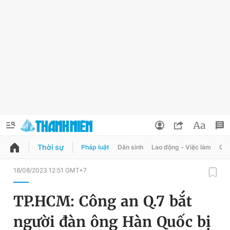
Thời sự
Pháp luật
Dân sinh
Lao động - Việc làm
Quy
QUẢNG CÁO
ĐẶT BÁO
18/08/2023 12:51 GMT+7
Thông tin tài khoản
TP.HCM: Công an Q.7 bắt
Đổi mật khẩu
Chuyên mục
người đàn ông Hàn Quốc bị
Tin đã lưu