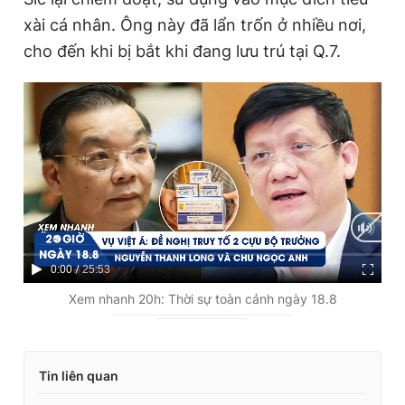
xài cá nhân. Ông này đã lẩn trốn ở nhiều nơi,
cho đến khi bị bắt khi đang lưu trú tại Q.7.
C
0:00
/
D
25:53
u
u
Xem nhanh 20h: Thời sự toàn cảnh ngày 18.8
r
r
r
a
Tin liên quan
e
t