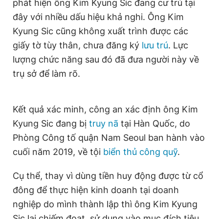
phát hiện ông Kim Kyung Sic đang cư trú tại
Giấy phép xuất bản số 110/GP - BTTTT cấp ngày 24.3.2020
đây với nhiều dấu hiệu khả nghi. Ông Kim
© 2003-2026 Bản quyền thuộc về Báo Thanh Niên. Cấm sao
chép dưới mọi hình thức nếu không có sự chấp thuận bằng văn
Kyung Sic cũng không xuất trình được các
bản. Phát triển bởi ePi Technologies, JSC.
giấy tờ tùy thân, chưa đăng ký
lưu trú
. Lực
lượng chức năng sau đó đã đưa người này về
trụ sở để làm rõ.
Kết quả xác minh, công an xác định ông Kim
Kyung Sic đang bị
truy nã
tại Hàn Quốc, do
Phòng Công tố quận Nam Seoul ban hành vào
cuối năm 2019, về tội
biển thủ công quỹ
.
Cụ thể, thay vì dùng tiền huy động được từ cổ
đông để thực hiện kinh doanh tại doanh
nghiệp do mình thành lập thì ông Kim Kyung
Sic lại chiếm đoạt, sử dụng vào mục đích tiêu