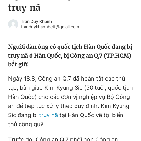
truy nã
Chuyên mục khác
Tin đã xem
Chào ngày mới
Tin 24h
Trần Duy Khánh
tranduykhanhbctt@gmail.com
Đăng xuất
Tin thị trường
Tin 360
Người đàn ông có quốc tịch Hàn Quốc đang bị
truy nã ở Hàn Quốc, bị Công an Q.7 (TP.HCM)
Video
Magazine
bắt giữ.
Ngày 18.8, Công an Q.7 đã hoàn tất các thủ
Sản phẩm khác
tục, bàn giao Kim Kyung Sic (50 tuổi, quốc tịch
Tiện ích
Bạn cần biết
Hàn Quốc) cho các đơn vị nghiệp vụ Bộ Công
an để tiếp tục xử lý theo quy định. Kim Kyung
Sic đang bị
truy nã
tại Hàn Quốc về tội biển
Thông tin tòa soạn
Liên hệ quảng cáo
thủ công quỹ.
Trước đó, Công an Q.7 phối hợp Công an