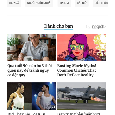
TRUY NÃ
NGƯỜI NƯỚC NGOÀI
TP.HCM
BẮT GIỮ
BIỂN THỦ CÔNG 