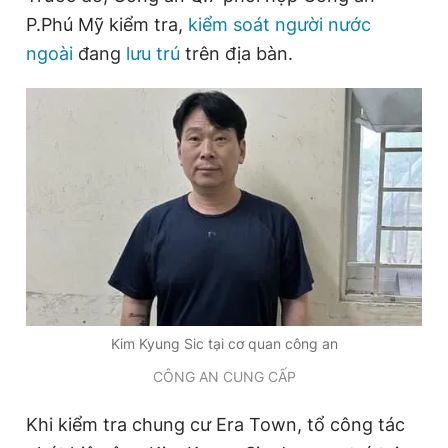
P.Phú Mỹ kiểm tra,
kiểm soát người nước
ngoài
đang
lưu trú
trên địa bàn.
Đọc Thanh Niên trên điện thoại
Theo dõi báo trên
Hotline
Liên hệ quảng cáo
0906 645 777
0908 780 404
Đặt báo
Quảng cáo
RSS
Tòa soạn
Chính sách bảo
Kim Kyung Sic tại cơ quan công an
Tổng biên tập: Nguyễn Ngọc Toàn
CÔNG AN CUNG CẤP
Phó tổng biên tập thường trực: Hải Thành
Phó tổng biên tập: Lâm Hiếu Dũng
Phó tổng biên tập: Trần Việt Hưng
Khi kiểm tra chung cư Era Town, tổ công tác
Tổng thư ký tòa soạn: Đức Trung