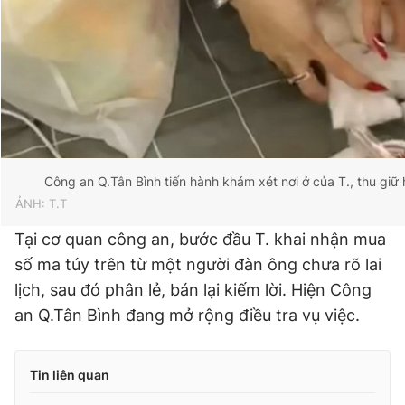
© 2003-2026 Bản quyền thuộc về Báo Thanh Niên. Cấm sao
chép dưới mọi hình thức nếu không có sự chấp thuận bằng văn
bản. Phát triển bởi ePi Technologies, JSC.
Công an Q.Tân Bình tiến hành khám xét nơi ở của T., thu giữ
ẢNH: T.T
Tại cơ quan công an, bước đầu T. khai nhận mua
số ma túy trên từ một người đàn ông chưa rõ lai
lịch, sau đó phân lẻ, bán lại kiếm lời. Hiện Công
an Q.Tân Bình đang mở rộng điều tra vụ việc.
Tin liên quan