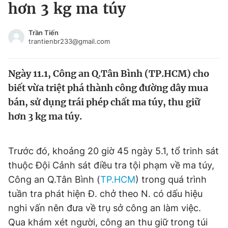
hơn 3 kg ma túy
Tin đã xem
Chào ngày mới
Tin 24h
Trần Tiến
Đăng xuất
trantienbr233@gmail.com
Tin thị trường
Tin 360
Ngày 11.1, Công an Q.Tân Bình (TP.HCM) cho
Video
Magazine
biết vừa triệt phá thành công đường dây mua
bán, sử dụng trái phép chất ma túy, thu giữ
hơn 3 kg ma túy.
Sản phẩm khác
Tiện ích
Bạn cần biết
Trước đó, khoảng 20 giờ 45 ngày 5.1, tổ trinh sát
thuộc Đội Cảnh sát điều tra tội phạm về ma túy,
Thông tin tòa soạn
Liên hệ quảng cáo
Công an Q.Tân Bình (
TP.HCM
) trong quá trình
tuần tra phát hiện Đ. chở theo N. có dấu hiệu
nghi vấn nên đưa về trụ sở công an làm việc.
Qua khám xét người, công an thu giữ trong túi