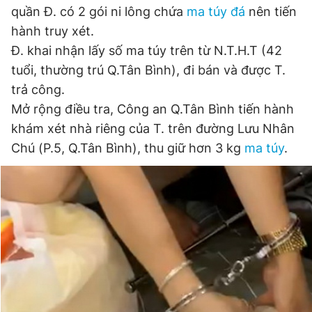
quần Đ. có 2 gói ni lông chứa
ma túy đá
nên tiến
Đọc Thanh Niên trên điện thoại
hành truy xét.
Đ. khai nhận lấy số ma túy trên từ N.T.H.T (42
tuổi, thường trú Q.Tân Bình), đi bán và được T.
trả công.
Mở rộng điều tra, Công an Q.Tân Bình tiến hành
Theo dõi báo trên
khám xét nhà riêng của T. trên đường Lưu Nhân
Chú (P.5, Q.Tân Bình), thu giữ hơn 3 kg
ma túy
.
Hotline
Liên hệ quảng cáo
0906 645 777
0908 780 404
Đặt báo
Quảng cáo
RSS
Tòa soạn
Chính sách bảo
Tổng biên tập: Nguyễn Ngọc Toàn
Phó tổng biên tập thường trực: Hải Thành
Phó tổng biên tập: Lâm Hiếu Dũng
Phó tổng biên tập: Trần Việt Hưng
Tổng thư ký tòa soạn: Đức Trung
Giấy phép xuất bản số 110/GP - BTTTT cấp ngày 24.3.2020