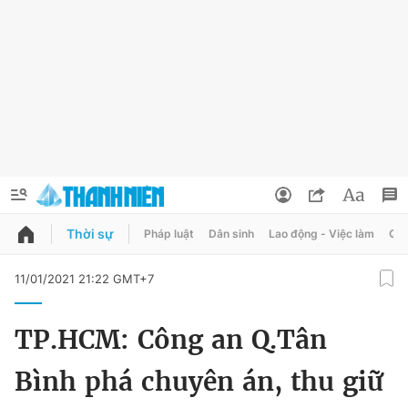
Thời sự
Pháp luật
Dân sinh
Lao động - Việc làm
Quy
QUẢNG CÁO
ĐẶT BÁO
11/01/2021 21:22 GMT+7
Thông tin tài khoản
TP.HCM: Công an Q.Tân
Đổi mật khẩu
Chuyên mục
Bình phá chuyên án, thu giữ
Tin đã lưu
Chuyên mục khác