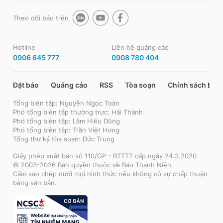
Theo dõi báo trên
Hotline
Liên hệ quảng cáo
0906 645 777
0908 780 404
Đặt báo
Quảng cáo
RSS
Tòa soạn
Chính sách bảo
Tổng biên tập: Nguyễn Ngọc Toàn
Phó tổng biên tập thường trực: Hải Thành
Phó tổng biên tập: Lâm Hiếu Dũng
Phó tổng biên tập: Trần Việt Hưng
Tổng thư ký tòa soạn: Đức Trung
Giấy phép xuất bản số 110/GP - BTTTT cấp ngày 24.3.2020
© 2003-2026 Bản quyền thuộc về Báo Thanh Niên.
Cấm sao chép dưới mọi hình thức nếu không có sự chấp thuận
bằng văn bản.