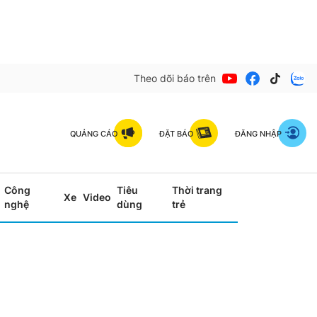
Theo dõi báo trên
QUẢNG CÁO
ĐẶT BÁO
ĐĂNG NHẬP
Công
Tiêu
Thời trang
Xe
Video
nghệ
dùng
trẻ