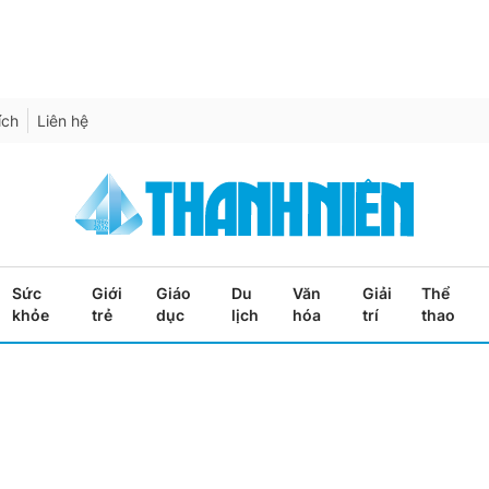
ích
Liên hệ
Sức
Giới
Giáo
Du
Văn
Giải
Thể
khỏe
trẻ
dục
lịch
hóa
trí
thao