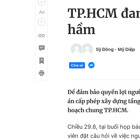
TP.HCM đan
hầm
Sỹ Đông
-
Mỹ Diệp
Chia sẻ
Để đảm bảo quyền lợi ngư
án cấp phép xây dựng tầng
hoạch chung TP.HCM.
Chiều 29.8, tại buổi họp b
viên đặt câu hỏi về việc n