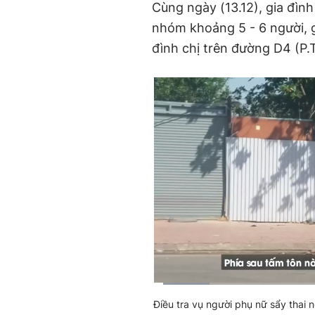
Cùng ngày (13.12), gia đình
nhóm khoảng 5 - 6 người, 
đình chị trên đường D4 (P.
Current
0:03
/
Duration
1:26
Điều tra vụ người phụ nữ sẩy thai