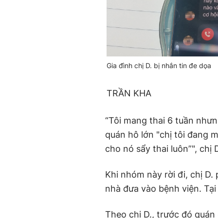
Gia đình chị D. bị nhắn tin đe dọa
TRẦN KHA
“Tôi mang thai 6 tuần nhưn
quán hô lớn "chị tôi đang 
cho nó sẩy thai luôn”", chị D
Khi nhóm này rời đi, chị D.
nhà đưa vào bệnh viện. Tại 
Theo chị D., trước đó quá