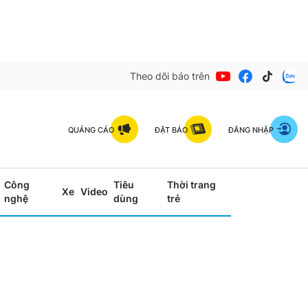
Theo dõi báo trên
QUẢNG CÁO
ĐẶT BÁO
ĐĂNG NHẬP
Công
Tiêu
Thời trang
Xe
Video
nghệ
dùng
trẻ