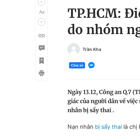
TP.HCM: Điề
do nhóm ng
Trần Kha
Chia sẻ
Ngày 13.12, Công an Q.7 (T
giác của người dân về việ
nhân bị sẩy thai .
Nạn nhân
bị sẩy thai
là chị 