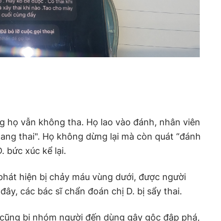
g họ vẫn không tha. Họ lao vào đánh, nhân viên
mang thai". Họ không dừng lại mà còn quát “đánh
. bức xúc kể lại.
 phát hiện bị chảy máu vùng dưới, được người
đây, các bác sĩ chẩn đoán chị D. bị sẩy thai.
n cũng bị nhóm người đến dùng gậy gộc đập phá,