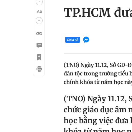
TP.HCM đưa 
Chia sẻ
(TNO) Ngày 11.12, Sở GD-Đ
dân tộc trong trường tiểu h
chính khóa từ năm học nà
(TNO) Ngày 11.12, 
chức giáo dục âm n
học bằng việc đưa b
khóa từ năm học n