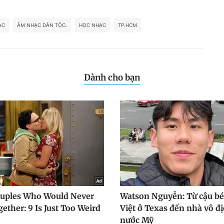
ẠC
ÂM NHẠC DÂN TỘC.
HỌC NHẠC
TP.HCM