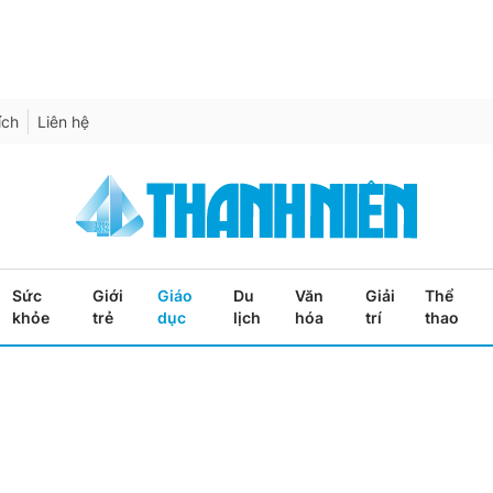
ích
Liên hệ
Sức
Giới
Giáo
Du
Văn
Giải
Thể
khỏe
trẻ
dục
lịch
hóa
trí
thao