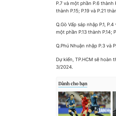
P.7 và một phần P.6 thành P.
thành P.15; P.19 và P.21 thà
Q.Gò Vấp sáp nhập P.1, P.4 v
một phần P.13 thành P.14; P
Q.Phú Nhuận nhập P.3 và P.4
Dự kiến, TP.HCM sẽ hoàn t
3/2024.