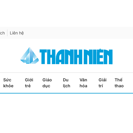
ích
Liên hệ
Sức
Giới
Giáo
Du
Văn
Giải
Thể
khỏe
trẻ
dục
lịch
hóa
trí
thao