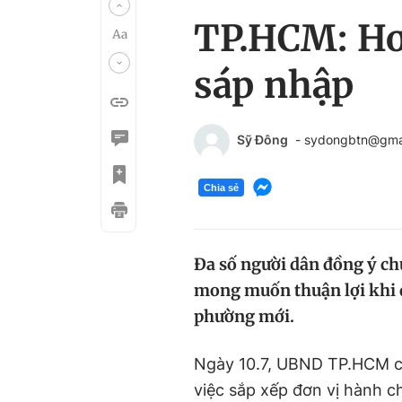
TP.HCM: Hơ
sáp nhập
Sỹ Đông
- sydongbtn@gma
Chia sẻ
Đa số người dân đồng ý c
mong muốn thuận lợi khi đ
phường mới.
Ngày 10.7, UBND TP.HCM có 
việc sắp xếp đơn vị hành c