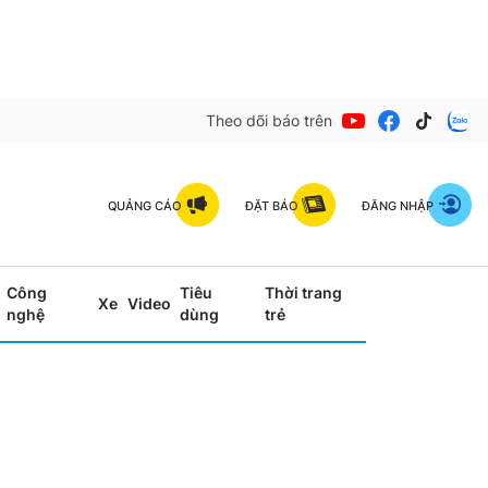
Theo dõi báo trên
QUẢNG CÁO
ĐẶT BÁO
ĐĂNG NHẬP
Công
Tiêu
Thời trang
Xe
Video
nghệ
dùng
trẻ