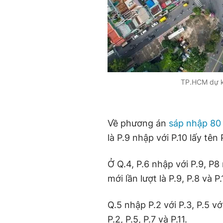
TP.HCM dự k
Về phương án
sáp nhập 80
là P.9 nhập với P.10 lấy tên 
Ở Q.4, P.6 nhập với P.9, P8
mới lần lượt là P.9, P.8 và P.
Q.5 nhập P.2 với P.3, P.5 với
P.2, P.5, P.7 và P.11.