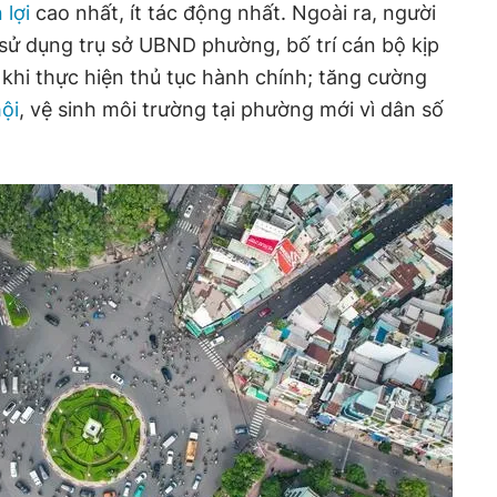
 lợi
cao nhất, ít tác động nhất. Ngoài ra, người
ử dụng trụ sở UBND phường, bố trí cán bộ kịp
 khi thực hiện thủ tục hành chính; tăng cường
ội
, vệ sinh môi trường tại phường mới vì dân số