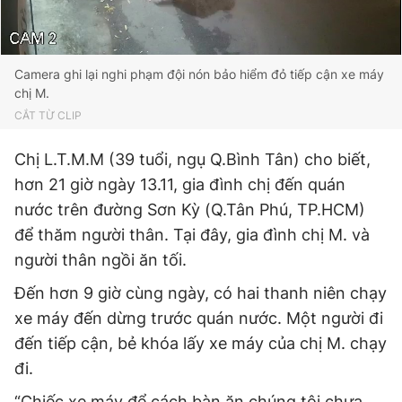
© 2003-2026 Bản quyền thuộc về Báo Thanh Niên. Cấm sao
chép dưới mọi hình thức nếu không có sự chấp thuận bằng văn
bản. Phát triển bởi ePi Technologies, JSC.
Camera ghi lại nghi phạm đội nón bảo hiểm đỏ tiếp cận xe máy
chị M.
CẮT TỪ CLIP
Chị L.T.M.M (39 tuổi, ngụ Q.Bình Tân) cho biết,
hơn 21 giờ ngày 13.11, gia đình chị đến quán
nước trên đường Sơn Kỳ (Q.Tân Phú, TP.HCM)
để thăm người thân. Tại đây, gia đình chị M. và
người thân ngồi ăn tối.
Đến hơn 9 giờ cùng ngày, có hai thanh niên chạy
xe máy đến dừng trước quán nước. Một người đi
đến tiếp cận, bẻ khóa lấy xe máy của chị M. chạy
đi.
“Chiếc xe máy để cách bàn ăn chúng tôi chưa