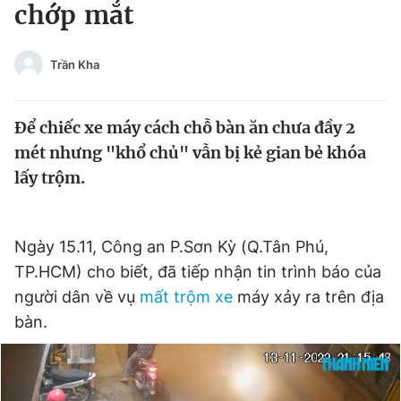
chớp mắt
Tin đã xem
Chào ngày mới
Tin 24h
Đăng xuất
Trần Kha
Tin thị trường
Tin 360
Để chiếc xe máy cách chỗ bàn ăn chưa đầy 2
Video
Magazine
mét nhưng "khổ chủ" vẫn bị kẻ gian bẻ khóa
lấy trộm.
Sản phẩm khác
Tiện ích
Ngày 15.11, Công an P.Sơn Kỳ (Q.Tân Phú,
Bạn cần biết
TP.HCM) cho biết, đã tiếp nhận tin trình báo của
người dân về vụ
mất trộm xe
máy xảy ra trên địa
Thông tin tòa soạn
Liên hệ quảng cáo
bàn.