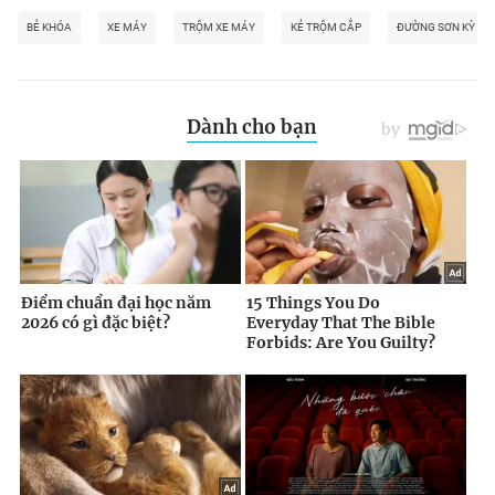
BẺ KHÓA
XE MÁY
TRỘM XE MÁY
KẺ TRỘM CẮP
ĐƯỜNG SƠN KỲ