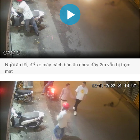
Đọc Thanh Niên trên điện thoại
Theo dõi báo trên
Ngồi ăn tối, để xe máy cách bàn ăn chưa đầy 2m vẫn bị trộm
Hotline
Liên hệ quảng cáo
mất
0906 645 777
0908 780 404
Đặt báo
Quảng cáo
RSS
Tòa soạn
Chính sách bảo
Tổng biên tập: Nguyễn Ngọc Toàn
Phó tổng biên tập thường trực: Hải Thành
Phó tổng biên tập: Lâm Hiếu Dũng
Phó tổng biên tập: Trần Việt Hưng
Tổng thư ký tòa soạn: Đức Trung
Giấy phép xuất bản số 110/GP - BTTTT cấp ngày 24.3.2020