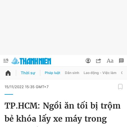
Thời sự
Pháp luật
Dân sinh
Lao động - Việc làm
Quy
QUẢNG CÁO
ĐẶT BÁO
15/11/2022 15:35 GMT+7
Thông tin tài khoản
TP.HCM: Ngồi ăn tối bị trộm
Đổi mật khẩu
Chuyên mục
bẻ khóa lấy xe máy trong
Tin đã lưu
Chuyên mục khác