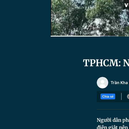
Current
0:11
/
Duration
0:56
Time
TPHCM: Ng
Trần Kha
Chia sẻ
Người dân phá
điện giật nên