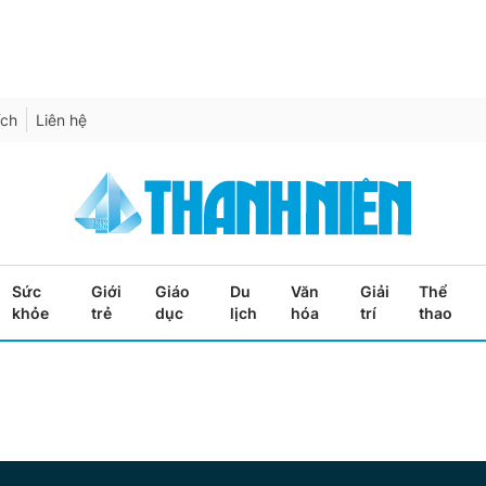
ích
Liên hệ
Sức
Giới
Giáo
Du
Văn
Giải
Thể
khỏe
trẻ
dục
lịch
hóa
trí
thao