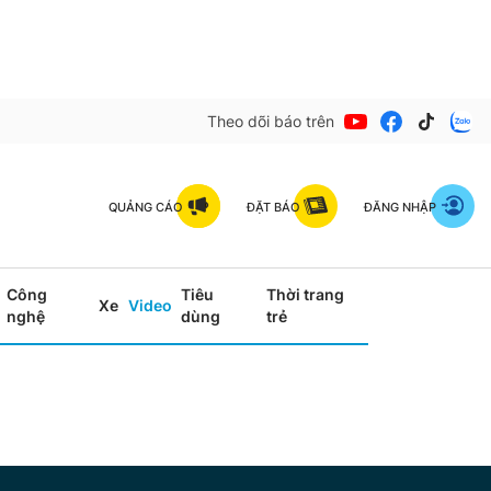
Theo dõi báo trên
QUẢNG CÁO
ĐẶT BÁO
ĐĂNG NHẬP
Công
Tiêu
Thời trang
Xe
Video
nghệ
dùng
trẻ