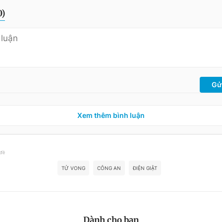
0
)
Gử
Xem thêm bình luận
 đề
TỬ VONG
CÔNG AN
ĐIỆN GIẬT