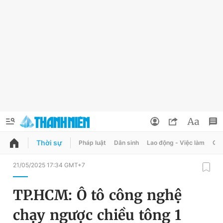
Thời sự
Pháp luật
Dân sinh
Lao động - Việc làm
Quy
QUẢNG CÁO
ĐẶT BÁO
21/05/2025 17:34 GMT+7
Thông tin tài khoản
TP.HCM: Ô tô công nghệ
Đổi mật khẩu
Chuyên mục
chạy ngược chiều tông 1
Tin đã lưu