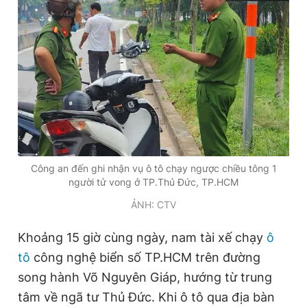
Đọc Thanh Niên trên điện thoại
Theo dõi báo trên
Công an đến ghi nhận vụ ô tô chạy ngược chiều tông 1
Hotline
Liên hệ quảng cáo
người tử vong ở TP.Thủ Đức, TP.HCM
0906 645 777
0908 780 404
ẢNH: CTV
Đặt báo
Quảng cáo
RSS
Tòa soạn
Chính sách bảo
Khoảng 15 giờ cùng ngày, nam tài xế chạy
ô
Tổng biên tập: Nguyễn Ngọc Toàn
tô
công nghệ biển số TP.HCM trên đường
Phó tổng biên tập thường trực: Hải Thành
Phó tổng biên tập: Lâm Hiếu Dũng
song hành Võ Nguyên Giáp, hướng từ trung
Phó tổng biên tập: Trần Việt Hưng
tâm về ngã tư Thủ Đức. Khi ô tô qua địa bàn
Tổng thư ký tòa soạn: Đức Trung