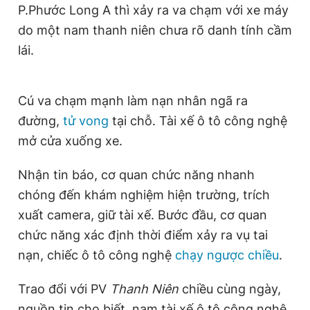
P.Phước Long A thì xảy ra va chạm với xe máy
Giấy phép xuất bản số 110/GP - BTTTT cấp ngày 24.3.2020
© 2003-2026 Bản quyền thuộc về Báo Thanh Niên. Cấm sao
do một nam thanh niên chưa rõ danh tính cầm
chép dưới mọi hình thức nếu không có sự chấp thuận bằng văn
lái.
bản. Phát triển bởi ePi Technologies, JSC.
Cú va chạm mạnh làm nạn nhân ngã ra
đường,
tử vong
tại chỗ. Tài xế ô tô công nghệ
mở cửa xuống xe.
Nhận tin báo, cơ quan chức năng nhanh
chóng đến khám nghiệm hiện trường, trích
xuất camera, giữ tài xế. Bước đầu, cơ quan
chức năng xác định thời điểm xảy ra vụ tai
nạn, chiếc ô tô công nghệ
chạy ngược chiều
.
Trao đổi với PV
Thanh Niên
chiều cùng ngày,
nguồn tin cho biết, nam tài xế ô tô công nghệ