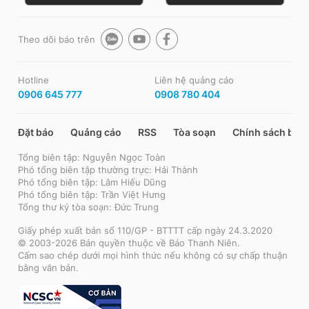
Theo dõi báo trên
Hotline
Liên hệ quảng cáo
0906 645 777
0908 780 404
Đặt báo
Quảng cáo
RSS
Tòa soạn
Chính sách bảo
Tổng biên tập: Nguyễn Ngọc Toàn
Phó tổng biên tập thường trực: Hải Thành
Phó tổng biên tập: Lâm Hiếu Dũng
Phó tổng biên tập: Trần Việt Hưng
Tổng thư ký tòa soạn: Đức Trung
Giấy phép xuất bản số 110/GP - BTTTT cấp ngày 24.3.2020
© 2003-2026 Bản quyền thuộc về Báo Thanh Niên.
Cấm sao chép dưới mọi hình thức nếu không có sự chấp thuận
bằng văn bản.