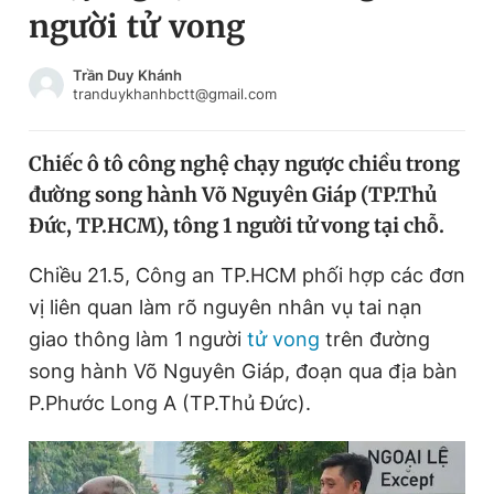
người tử vong
Chuyên mục khác
Tin đã xem
Chào ngày mới
Tin 24h
Trần Duy Khánh
tranduykhanhbctt@gmail.com
Đăng xuất
Tin thị trường
Tin 360
Chiếc ô tô công nghệ chạy ngược chiều trong
đường song hành Võ Nguyên Giáp (TP.Thủ
Video
Magazine
Đức, TP.HCM), tông 1 người tử vong tại chỗ.
Chiều 21.5, Công an TP.HCM phối hợp các đơn
Sản phẩm khác
vị liên quan làm rõ nguyên nhân vụ tai nạn
Tiện ích
Bạn cần biết
giao thông làm 1 người
tử vong
trên đường
song hành Võ Nguyên Giáp, đoạn qua địa bàn
P.Phước Long A (TP.Thủ Đức).
Thông tin tòa soạn
Liên hệ quảng cáo