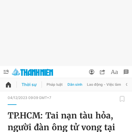
Thời sự
Pháp luật
Dân sinh
Lao động - Việc làm
Quy
QUẢNG CÁO
ĐẶT BÁO
04/12/2023 09:09 GMT+7
Thông tin tài khoản
TP.HCM: Tai nạn tàu hỏa,
Đổi mật khẩu
Chuyên mục
người đàn ông tử vong tại
Tin đã lưu