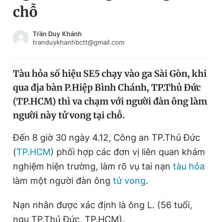
chỗ
Chuyên mục khác
Tin đã xem
Chào ngày mới
Tin 24h
Trần Duy Khánh
tranduykhanhbctt@gmail.com
Đăng xuất
Tin thị trường
Tin 360
Tàu hỏa số hiệu SE5 chạy vào ga Sài Gòn, khi
qua địa bàn P.Hiệp Bình Chánh, TP.Thủ Đức
Video
Magazine
(TP.HCM) thì va chạm với người đàn ông làm
người này tử vong tại chỗ.
Sản phẩm khác
Đến 8 giờ 30 ngày 4.12, Công an TP.Thủ Đức
Tiện ích
Bạn cần biết
(
TP.HCM
) phối hợp các đơn vị liên quan khám
nghiệm hiện trường, làm rõ vụ tai nạn
tàu hỏa
làm một người đàn ông
tử vong
.
Thông tin tòa soạn
Liên hệ quảng cáo
Nạn nhân được xác định là ông L. (56 tuổi,
ngụ TP.Thủ Đức, TP.HCM).