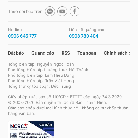
Theo dõi báo trên
Hotline
Liên hệ quảng cáo
0906 645 777
0908 780 404
Đặt báo
Quảng cáo
RSS
Tòa soạn
Chính sách bảo
Tổng biên tập: Nguyễn Ngọc Toàn
Phó tổng biên tập thường trực: Hải Thành
Phó tổng biên tập: Lâm Hiếu Dũng
Phó tổng biên tập: Trần Việt Hưng
Tổng thư ký tòa soạn: Đức Trung
Giấy phép xuất bản số 110/GP - BTTTT cấp ngày 24.3.2020
© 2003-2026 Bản quyền thuộc về Báo Thanh Niên.
Cấm sao chép dưới mọi hình thức nếu không có sự chấp thuận
bằng văn bản.