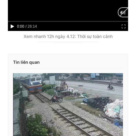
C
0:00
/
D
26:14
u
u
Xem nhanh 12h ngày 4.12: Thời sự toàn cảnh
r
r
r
a
Tin liên quan
e
t
n
i
t
o
T
n
i
m
e