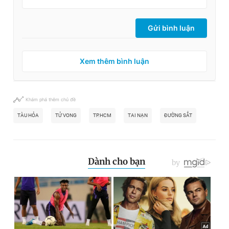
Gửi bình luận
Xem thêm bình luận
Khám phá thêm chủ đề
TÀU HỎA
TỬ VONG
TP.HCM
TAI NẠN
ĐƯỜNG SẮT