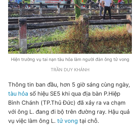
Giấy phép xuất bản số 110/GP - BTTTT cấp ngày 24.3.2020
i
© 2003-2026 Bản quyền thuộc về Báo Thanh Niên. Cấm sao
chép dưới mọi hình thức nếu không có sự chấp thuận bằng văn
m
bản. Phát triển bởi ePi Technologies, JSC.
e
Hiện trường vụ tai nạn tàu hỏa làm người đàn ông tử vong
TRẦN DUY KHÁNH
Thông tin ban đầu, hơn 5 giờ sáng cùng ngày,
tàu hỏa
số hiệu SE5 khi qua địa bàn P.Hiệp
Bình Chánh (TP.Thủ Đức) đã xảy ra va chạm
với ông L. đang đi bộ trên đường ray. Hậu quả
vụ việc làm ông L.
tử vong
tại chỗ.