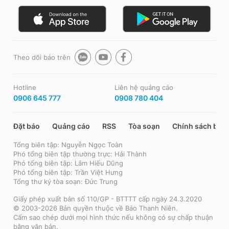
Theo dõi báo trên
Hotline
Liên hệ quảng cáo
0906 645 777
0908 780 404
Đặt báo
Quảng cáo
RSS
Tòa soạn
Chính sách bảo
Tổng biên tập: Nguyễn Ngọc Toàn
Phó tổng biên tập thường trực: Hải Thành
Phó tổng biên tập: Lâm Hiếu Dũng
Phó tổng biên tập: Trần Việt Hưng
Tổng thư ký tòa soạn: Đức Trung
Giấy phép xuất bản số 110/GP - BTTTT cấp ngày 24.3.2020
© 2003-2026 Bản quyền thuộc về Báo Thanh Niên.
Cấm sao chép dưới mọi hình thức nếu không có sự chấp thuận
bằng văn bản.