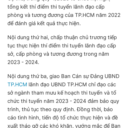
tổng kết thí điểm thi tuyển lãnh đạo cấp
phòng và tương đương của TP.HCM năm 2022
Đọc Thanh Niên trên điện thoại
để đánh giá kết quả thực hiện.
Nội dung thứ hai, chấp thuận chủ trương tiếp
tục thực hiện thí điểm thi tuyển lãnh đạo cấp
sở, cấp phòng và tương đương trong năm
Theo dõi báo trên
2023 - 2024.
Hotline
Liên hệ quảng cáo
Nội dung thứ ba, giao Ban Cán sự Đảng UBND
0906 645 777
0908 780 404
TP.HCM
lãnh đạo UBND TP.HCM chỉ đạo các
sở ngành tham mưu kế hoạch thi tuyển và tổ
Đặt báo
Quảng cáo
RSS
Tòa soạn
Chính sách bảo
chức thi tuyển năm 2023 - 2024 đảm bảo quy
Tổng biên tập: Nguyễn Ngọc Toàn
Phó tổng biên tập thường trực: Hải Thành
trình, thủ tục theo quy định. Đồng thời, báo
Phó tổng biên tập: Lâm Hiếu Dũng
cáo tình hình, tiến độ tổ chức thực hiện và đề
Phó tổng biên tập: Trần Việt Hưng
Tổng thư ký tòa soạn: Đức Trung
xuất tháo gỡ các khó khăn, vướng mắc để Ban