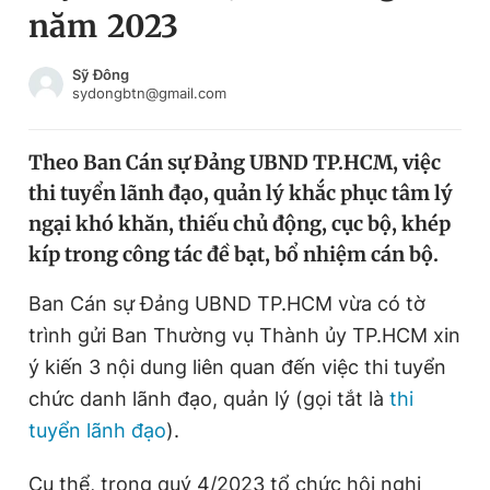
năm 2023
Chuyên mục khác
Tin đã xem
Chào ngày mới
Tin 24h
Sỹ Đông
sydongbtn@gmail.com
Đăng xuất
Tin thị trường
Tin 360
Theo Ban Cán sự Đảng UBND TP.HCM, việc
thi tuyển lãnh đạo, quản lý khắc phục tâm lý
Video
Magazine
ngại khó khăn, thiếu chủ động, cục bộ, khép
kíp trong công tác đề bạt, bổ nhiệm cán bộ.
Sản phẩm khác
Ban Cán sự Đảng UBND TP.HCM vừa có tờ
Tiện ích
Bạn cần biết
trình gửi Ban Thường vụ Thành ủy TP.HCM xin
ý kiến 3 nội dung liên quan đến việc thi tuyển
chức danh lãnh đạo, quản lý (gọi tắt là
thi
Thông tin tòa soạn
Liên hệ quảng cáo
tuyển lãnh đạo
).
Cụ thể, trong quý 4/2023 tổ chức hội nghị