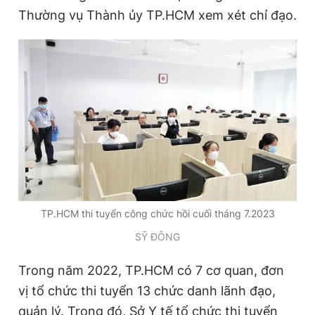
Thường vụ Thành ủy TP.HCM xem xét chỉ đạo.
Giấy phép xuất bản số 110/GP - BTTTT cấp ngày 24.3.2020
© 2003-2026 Bản quyền thuộc về Báo Thanh Niên. Cấm sao
chép dưới mọi hình thức nếu không có sự chấp thuận bằng văn
bản. Phát triển bởi ePi Technologies, JSC.
TP.HCM thi tuyển công chức hồi cuối tháng 7.2023
SỸ ĐÔNG
Trong năm 2022, TP.HCM có 7 cơ quan, đơn
vị tổ chức thi tuyển 13 chức danh lãnh đạo,
quản lý. Trong đó, Sở Y tế tổ chức thi tuyển