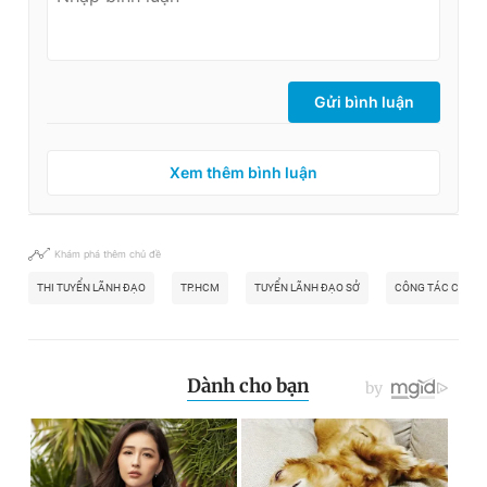
Gửi bình luận
Xem thêm bình luận
Khám phá thêm chủ đề
THI TUYỂN LÃNH ĐẠO
TP.HCM
TUYỂN LÃNH ĐẠO SỞ
CÔNG TÁC CÁN B