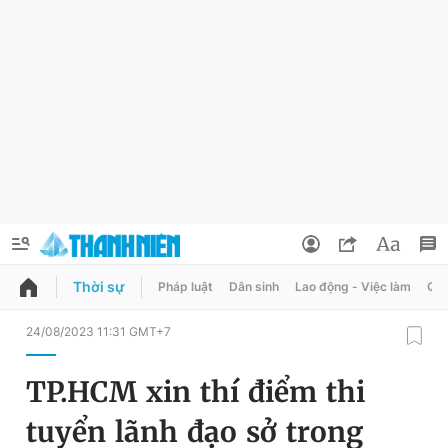
Thời sự
Pháp luật
Dân sinh
Lao động - Việc làm
Quy
QUẢNG CÁO
ĐẶT BÁO
24/08/2023 11:31 GMT+7
Thông tin tài khoản
TP.HCM xin thí điểm thi
Đổi mật khẩu
Chuyên mục
tuyển lãnh đạo sở trong
Tin đã lưu