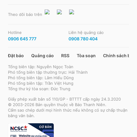
Theo dõi báo trên
Hotline
Liên hệ quảng cáo
0906 645 777
0908 780 404
Đặt báo
Quảng cáo
RSS
Tòa soạn
Chính sách bảo
Tổng biên tập: Nguyễn Ngọc Toàn
Phó tổng biên tập thường trực: Hải Thành
Phó tổng biên tập: Lâm Hiếu Dũng
Phó tổng biên tập: Trần Việt Hưng
Tổng thư ký tòa soạn: Đức Trung
Giấy phép xuất bản số 110/GP - BTTTT cấp ngày 24.3.2020
© 2003-2026 Bản quyền thuộc về Báo Thanh Niên.
Cấm sao chép dưới mọi hình thức nếu không có sự chấp thuận
bằng văn bản.