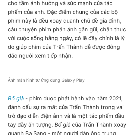
cho tầm ảnh hưởng và sức mạnh của tác
phẩm của anh. Đặc điểm chung của các bộ
Đọc Thanh Niên trên điện thoại
phim này là đều xoay quanh chủ đề gia đình,
câu chuyện phim phản ánh gần gũi, chân thực
với cuộc sống hằng ngày, có lẽ đây chính là lý
do giúp phim của Trấn Thành dễ được đông
Theo dõi báo trên
đảo người xem tiếp nhận.
Hotline
Liên hệ quảng cáo
0906 645 777
0908 780 404
Ảnh màn hình từ ứng dụng Galaxy Play
Đặt báo
Quảng cáo
RSS
Tòa soạn
Chính sách bảo
Bố già
- phim được phát hành vào năm 2021,
Tổng biên tập: Nguyễn Ngọc Toàn
đánh dấu sự ra mắt của Trấn Thành trong vai
Phó tổng biên tập thường trực: Hải Thành
Phó tổng biên tập: Lâm Hiếu Dũng
trò đạo diễn điện ảnh và là một tác phẩm đầu
Phó tổng biên tập: Trần Việt Hưng
Tổng thư ký tòa soạn: Đức Trung
tay đầy ấn tượng.
Bố
g
ià
của Trấn Thành xoay
quanh Ba Sang - một người đàn ông trung
Giấy phép xuất bản số 110/GP - BTTTT cấp ngày 24.3.2020