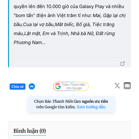
quyền lên đến 10.000 giờ của Galaxy Play và nhiều
"bom tấn" điện ảnh Việt trăm tỉ như:
Mai, Gặp lại chị
bầu,Cua lại vợ bầu,Mắt biếc, Bố già, Tiệc trăng
máu,Lật mặt, Em và Trịnh, Nhà
b
à Nữ, Đất
r
ừng
Phương Nam…
Chia sẻ
Chọn Báo
Thanh Niên
làm
nguồn ưu tiên
trên Google tìm kiếm.
Xem hướng dẫn.
Bình luận (
0
)