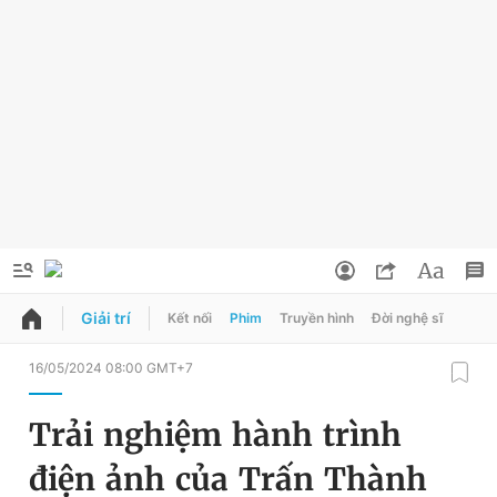
Giải trí
Kết nối
Phim
Truyền hình
Đời nghệ sĩ
QUẢNG CÁO
ĐẶT BÁO
16/05/2024 08:00 GMT+7
Thông tin tài khoản
Trải nghiệm hành trình
Đổi mật khẩu
Chuyên mục
điện ảnh của Trấn Thành
Tin đã lưu