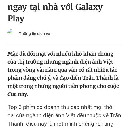
ngay tại nhà với Galaxy
Chuyên mục khác
Tin đã xem
Play
Chào ngày mới
Tin 24h
Đăng xuất
Thông tin dịch vụ
Tin thị trường
Tin 360
Mặc dù đối mặt với nhiều khó khăn chung
Video
Magazine
của thị trường nhưng ngành điện ảnh Việt
trong vòng vài năm qua vẫn có rất nhiều tác
Sản phẩm khác
phẩm đáng chú ý, và đạo diễn Trấn Thành là
một trong những người tiên phong cho cuộc
Tiện ích
Bạn cần biết
đua này.
Thông tin tòa soạn
Liên hệ quảng cáo
Top 3 phim có doanh thu cao nhất mọi thời
đại của ngành điện ảnh Việt đều thuộc về Trấn
Thành, điều này là một minh chứng rõ ràng