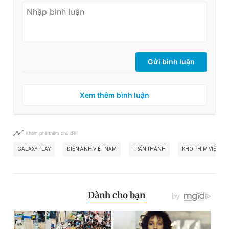
Gửi bình luận
Xem thêm bình luận
Khám phá thêm chủ đề
GALAXY PLAY
ĐIỆN ẢNH VIỆT NAM
TRẤN THÀNH
KHO PHIM VIỆT