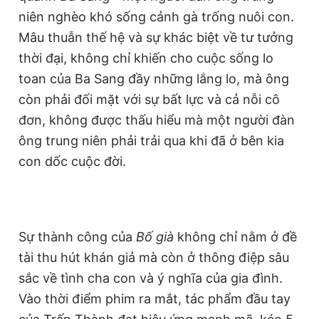
© 2003-2026 Bản quyền thuộc về Báo Thanh Niên. Cấm sao
niên nghèo khó sống cảnh gà trống nuôi con.
chép dưới mọi hình thức nếu không có sự chấp thuận bằng văn
bản. Phát triển bởi ePi Technologies, JSC.
Mâu thuẫn thế hệ và sự khác biệt về tư tưởng
thời đại, không chỉ khiến cho cuộc sống lo
toan của Ba Sang đầy những lắng lo, mà ông
còn phải đối mặt với sự bất lực và cả nỗi cô
đơn, không được thấu hiểu mà một người đàn
ông trung niên phải trải qua khi đã ở bên kia
con dốc cuộc đời.
Sự thành công của
Bố già
không chỉ nằm ở đề
tài thu hút khán giả mà còn ở thông điệp sâu
sắc về tình cha con và ý nghĩa của gia đình.
Vào thời điểm phim ra mắt, tác phẩm đầu tay