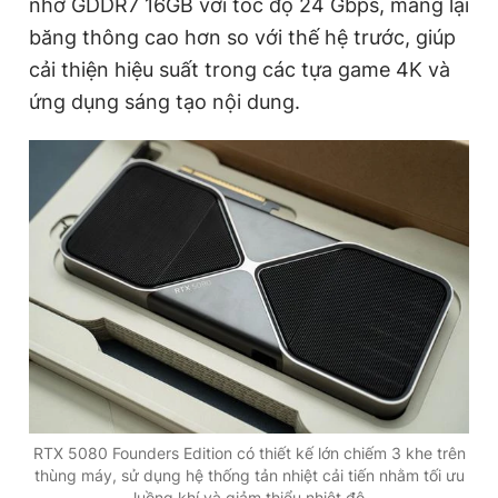
nhớ
GDDR7 16GB
với tốc độ
24 Gbps
, mang lại
băng thông cao hơn so với thế hệ trước, giúp
cải thiện hiệu suất trong các tựa game 4K và
ứng dụng sáng tạo nội dung.
RTX 5080 Founders Edition có thiết kế lớn chiếm 3 khe trên
thùng máy, sử dụng hệ thống tản nhiệt cải tiến nhằm tối ưu
luồng khí và giảm thiểu nhiệt độ