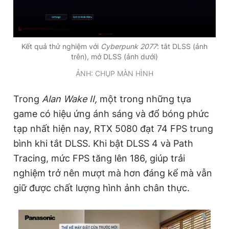
Kết quả thử nghiệm với
Cyberpunk 2077
: tắt DLSS (ảnh
trên), mở DLSS (ảnh dưới)
ẢNH: CHỤP MÀN HÌNH
Trong
Alan Wake II,
một trong những tựa
game có hiệu ứng ánh sáng và đổ bóng phức
tạp nhất hiện nay, RTX 5080 đạt 74 FPS trung
bình khi tắt DLSS. Khi bật DLSS 4 và Path
Tracing, mức FPS tăng lên 186, giúp trải
nghiệm trở nên mượt mà hơn đáng kể mà vẫn
giữ được chất lượng hình ảnh chân thực.