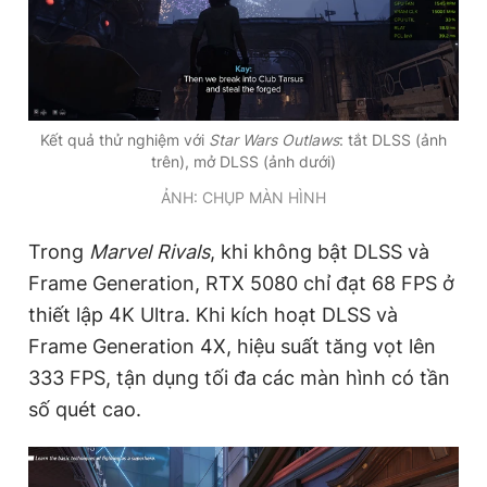
Kết quả thử nghiệm với
Star Wars Outlaws
: tắt DLSS (ảnh
trên), mở DLSS (ảnh dưới)
ẢNH: CHỤP MÀN HÌNH
Trong
Marvel Rivals
, khi không bật DLSS và
Frame Generation, RTX 5080 chỉ đạt 68 FPS ở
thiết lập 4K Ultra. Khi kích hoạt DLSS và
Frame Generation 4X, hiệu suất tăng vọt lên
333 FPS, tận dụng tối đa các màn hình có tần
số quét cao.