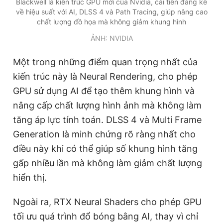
Blackwell là kiến trúc GPU mới của Nvidia, cải tiến đáng kể
Giấy phép xuất bản số 110/GP - BTTTT cấp ngày 24.3.2020
về hiệu suất với AI, DLSS 4 và Path Tracing, giúp nâng cao
© 2003-2026 Bản quyền thuộc về Báo Thanh Niên. Cấm sao
chất lượng đồ họa mà không giảm khung hình
chép dưới mọi hình thức nếu không có sự chấp thuận bằng văn
bản. Phát triển bởi ePi Technologies, JSC.
ẢNH: NVIDIA
Một trong những điểm quan trọng nhất của
kiến trúc này là Neural Rendering, cho phép
GPU sử dụng AI để tạo thêm khung hình và
nâng cấp chất lượng hình ảnh mà không làm
tăng áp lực tính toán. DLSS 4 và Multi Frame
Generation là minh chứng rõ ràng nhất cho
điều này khi có thể giúp số khung hình tăng
gấp nhiều lần mà không làm giảm chất lượng
hiển thị.
Ngoài ra, RTX Neural Shaders cho phép GPU
tối ưu quá trình đổ bóng bằng AI, thay vì chỉ