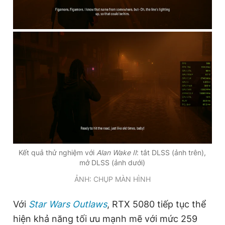
Kết quả thử nghiệm với
Alan Wake II
: tắt DLSS (ảnh trên),
mở DLSS (ảnh dưới)
ẢNH: CHỤP MÀN HÌNH
Với
Star Wars Outlaws
, RTX 5080 tiếp tục thể
hiện khả năng tối ưu mạnh mẽ với mức 259