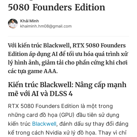
5080 Founders Edition
Chuyên mục khác
Tin đã xem
Chào ngày mới
Tin 24h
Khải Minh
khaiminh.hm08@gmail.com
Đăng xuất
Tin thị trường
Tin 360
Với kiến trúc Blackwell, RTX 5080 Founders
Edition áp dụng AI để tối ưu hóa quá trình xử
Video
Magazine
lý hình ảnh, giảm tải cho phần cứng khi chơi
các tựa game AAA.
Sản phẩm khác
Kiến trúc Blackwell: Nâng cấp mạnh
mẽ với AI và DLSS 4
Tiện ích
Bạn cần biết
RTX 5080 Founders Edition là một trong
Thông tin tòa soạn
Liên hệ quảng cáo
những card đồ họa (GPU) đầu tiên sử dụng
kiến trúc
Blackwell
, đánh dấu sự thay đổi đáng
kể trong cách Nvidia xử lý đồ họa. Thay vì chỉ