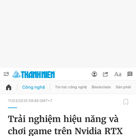
Công nghệ
Tin tức công nghệ
Blockchain
Sản phẩm
QUẢNG CÁO
ĐẶT BÁO
11/03/2025 09:46 GMT+7
Thông tin tài khoản
Trải nghiệm hiệu năng và
Đổi mật khẩu
Chuyên mục
chơi game trên Nvidia RTX
Tin đã lưu