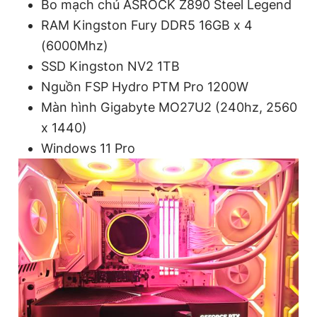
Bo mạch chủ ASROCK Z890 Steel Legend
RAM Kingston Fury DDR5 16GB x 4
(6000Mhz)
SSD Kingston NV2 1TB
Nguồn FSP Hydro PTM Pro 1200W
Màn hình Gigabyte MO27U2 (240hz, 2560
x 1440)
Windows 11 Pro