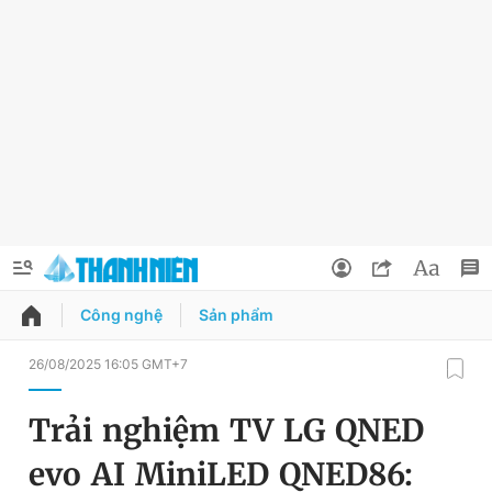
Công nghệ
Sản phẩm
QUẢNG CÁO
ĐẶT BÁO
26/08/2025 16:05 GMT+7
Thông tin tài khoản
Trải nghiệm TV LG QNED
Đổi mật khẩu
Chuyên mục
evo AI MiniLED QNED86:
Tin đã lưu