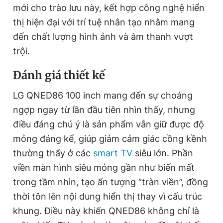
mới cho trào lưu này, kết hợp công nghệ hiển
thị hiện đại với trí tuệ nhân tạo nhằm mang
Đọc Thanh Niên trên điện thoại
đến chất lượng hình ảnh và âm thanh vượt
trội.
Đánh giá thiết kế
LG QNED86 100 inch mang đến sự choáng
Theo dõi báo trên
ngợp ngay từ lần đầu tiên nhìn thấy, nhưng
điều đáng chú ý là sản phẩm vẫn giữ được độ
Hotline
Liên hệ quảng cáo
0906 645 777
0908 780 404
mỏng đáng kể, giúp giảm cảm giác cồng kềnh
thường thấy ở các
smart TV
siêu lớn. Phần
Đặt báo
Quảng cáo
RSS
Tòa soạn
Chính sách bảo
viền màn hình siêu mỏng gần như biến mất
Tổng biên tập: Nguyễn Ngọc Toàn
trong tầm nhìn, tạo ấn tượng “tràn viền”, đồng
Phó tổng biên tập thường trực: Hải Thành
thời tôn lên nội dung hiển thị thay vì cấu trúc
Phó tổng biên tập: Lâm Hiếu Dũng
Phó tổng biên tập: Trần Việt Hưng
khung. Điều này khiến QNED86 không chỉ là
Tổng thư ký tòa soạn: Đức Trung