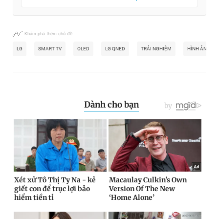
Khám phá thêm chủ đề
LG
SMART TV
OLED
LG QNED
TRẢI NGHIỆM
HÌNH ẢNH