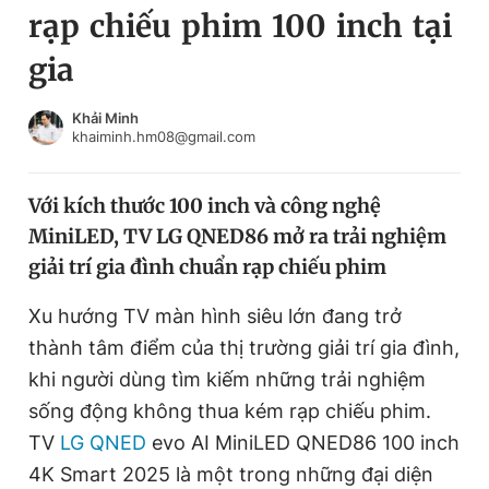
rạp chiếu phim 100 inch tại
Chuyên mục khác
Tin đã xem
gia
Chào ngày mới
Tin 24h
Đăng xuất
Khải Minh
khaiminh.hm08@gmail.com
Tin thị trường
Tin 360
Với kích thước 100 inch và công nghệ
Video
Magazine
MiniLED, TV LG QNED86 mở ra trải nghiệm
giải trí gia đình chuẩn rạp chiếu phim
Sản phẩm khác
Xu hướng TV màn hình siêu lớn đang trở
Tiện ích
Bạn cần biết
thành tâm điểm của thị trường giải trí gia đình,
khi người dùng tìm kiếm những trải nghiệm
Thông tin tòa soạn
Liên hệ quảng cáo
sống động không thua kém rạp chiếu phim.
TV
LG QNED
evo AI MiniLED QNED86 100 inch
4K Smart 2025 là một trong những đại diện