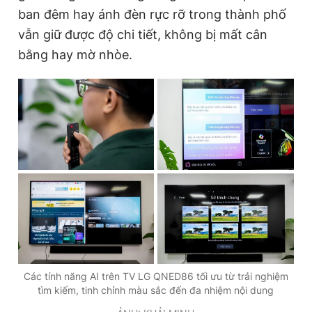
ban đêm hay ánh đèn rực rỡ trong thành phố
vẫn giữ được độ chi tiết, không bị mất cân
bằng hay mờ nhòe.
Các tính năng AI trên TV LG QNED86 tối ưu từ trải nghiệm
tìm kiếm, tinh chỉnh màu sắc đến đa nhiệm nội dung