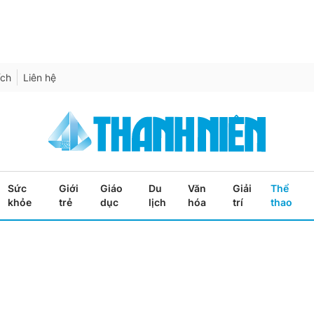
ích
Liên hệ
Sức
Giới
Giáo
Du
Văn
Giải
Thể
khỏe
trẻ
dục
lịch
hóa
trí
thao