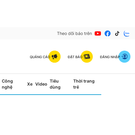
Theo dõi báo trên
QUẢNG CÁO
ĐẶT BÁO
ĐĂNG NHẬP
Công
Tiêu
Thời trang
Xe
Video
nghệ
dùng
trẻ