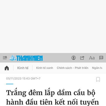
Kinh tế
Kinh tế xanh
Chính sách - Phát triển
Ngân hàn
QUẢNG CÁO
ĐẶT BÁO
05/11/2023 15:43 GMT+7
Thông tin tài khoản
Trắng đêm lắp dầm cầu bộ
Đổi mật khẩu
Chuyên mục
hành đầu tiên kết nối tuyến
Tin đã lưu