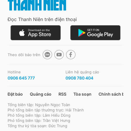
Đọc Thanh Niên trên điện thoại
Theo dõi báo trên
Hotline
Liên hệ quảng cáo
0906 645 777
0908 780 404
Đặt báo
Quảng cáo
RSS
Tòa soạn
Chính sách bảo
Tổng biên tập: Nguyễn Ngọc Toàn
Phó tổng biên tập thường trực: Hải Thành
Phó tổng biên tập: Lâm Hiếu Dũng
Phó tổng biên tập: Trần Việt Hưng
Tổng thư ký tòa soạn: Đức Trung