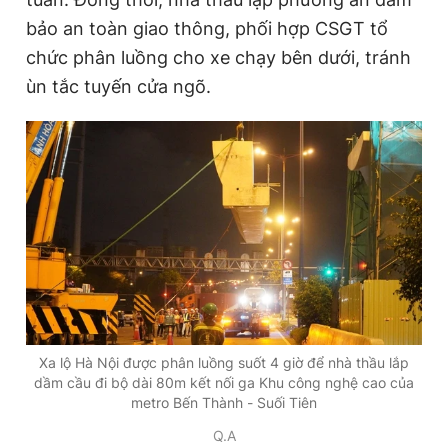
bảo an toàn giao thông, phối hợp CSGT tổ
chức phân luồng cho xe chạy bên dưới, tránh
Đọc Thanh Niên trên điện thoại
ùn tắc tuyến cửa ngõ.
Theo dõi báo trên
Hotline
Liên hệ quảng cáo
0906 645 777
0908 780 404
Đặt báo
Quảng cáo
RSS
Tòa soạn
Chính sách bảo
Tổng biên tập: Nguyễn Ngọc Toàn
Xa lộ Hà Nội được phân luồng suốt 4 giờ để nhà thầu lắp
Phó tổng biên tập thường trực: Hải Thành
dầm cầu đi bộ dài 80m kết nối ga Khu công nghệ cao của
Phó tổng biên tập: Lâm Hiếu Dũng
metro Bến Thành - Suối Tiên
Phó tổng biên tập: Trần Việt Hưng
Tổng thư ký tòa soạn: Đức Trung
Q.A