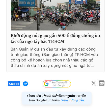
e
Khởi động nút giao gần 400 tỉ đồng chống ùn
tắc cửa ngõ tây bắc TP.HCM
Ban Quản lý dự án đầu tư xây dựng các công
trình giao thông (Ban giao thông) TP.HCM vừa
công bố kế hoạch lựa chọn nhà thầu các gói
thầu chính dự án xây dựng nút giao ngã tư...
Chia sẻ
Chọn Báo
Thanh Niên
làm
nguồn ưu tiên
trên Google tìm kiếm.
Xem hướng dẫn.