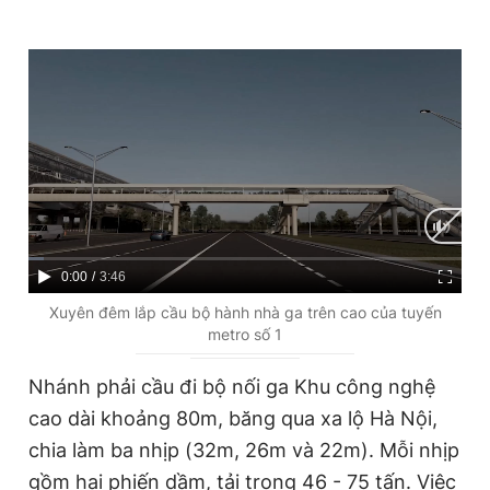
Giấy phép xuất bản số 110/GP - BTTTT cấp ngày 24.3.2020
© 2003-2026 Bản quyền thuộc về Báo Thanh Niên. Cấm sao
chép dưới mọi hình thức nếu không có sự chấp thuận bằng văn
bản. Phát triển bởi ePi Technologies, JSC.
C
0:00
/
D
3:46
u
u
Xuyên đêm lắp cầu bộ hành nhà ga trên cao của tuyến
metro số 1
r
r
r
a
Nhánh phải cầu đi bộ nối ga Khu công nghệ
e
t
cao dài khoảng 80m, băng qua xa lộ Hà Nội,
n
i
chia làm ba nhịp (32m, 26m và 22m). Mỗi nhịp
t
o
gồm hai phiến dầm, tải trọng 46 - 75 tấn. Việc