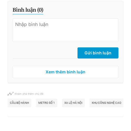
Bình luận (
0
)
Gửi bình luận
Xem thêm bình luận
Khám phá thêm chủ đề
CẦU BỘ HÀNH
METRO SỐ 1
XA LỘ HÀ NỘI
KHU CÔNG NGHỆ CAO