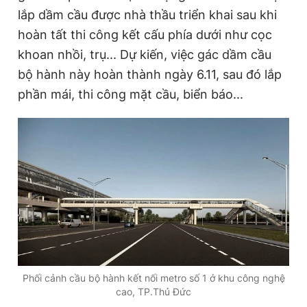
T
n
lắp dầm cầu được nhà thầu triển khai sau khi
i
hoàn tất thi công kết cấu phía dưới như cọc
m
khoan nhồi, trụ... Dự kiến, việc gác dầm cầu
bộ hành này hoàn thành ngày 6.11, sau đó lắp
e
phần mái, thi công mặt cầu, biển báo...
Phối cảnh cầu bộ hành kết nối metro số 1 ở khu công nghệ
cao, TP.Thủ Đức