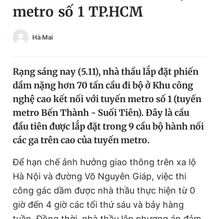
metro số 1 TP.HCM
Chuyên mục khác
Tin đã xem
Chào ngày mới
Tin 24h
Hà Mai
Đăng xuất
Tin thị trường
Tin 360
Rạng sáng nay (5.11), nhà thầu lắp đặt phiến
dầm nặng hơn 70 tấn cầu đi bộ ở Khu công
Video
Magazine
nghệ cao kết nối với tuyến metro số 1 (tuyến
metro Bến Thành - Suối Tiên). Đây là cầu
đầu tiên được lắp đặt trong 9 cầu bộ hành nối
Sản phẩm khác
các ga trên cao của tuyến metro.
Tiện ích
Bạn cần biết
Để hạn chế ảnh hưởng giao thông trên xa lộ
Hà Nội và đường Võ Nguyên Giáp, việc thi
Thông tin tòa soạn
Liên hệ quảng cáo
công gác dầm được nhà thầu thực hiện từ 0
giờ đến 4 giờ các tối thứ sáu và bảy hàng
tuần. Đồng thời, nhà thầu lập phương án đảm