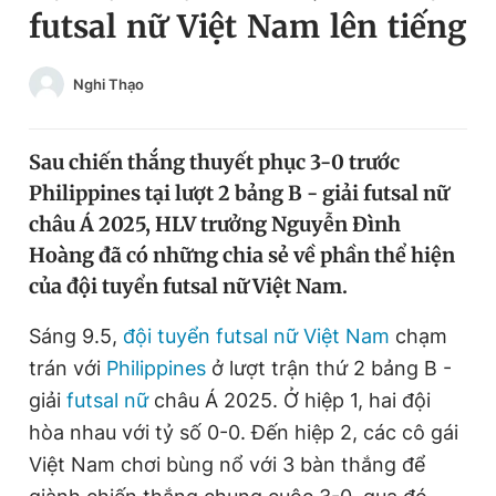
futsal nữ Việt Nam lên tiếng
Chuyên mục khác
Tin đã xem
Chào ngày mới
Tin 24h
Nghi Thạo
Đăng xuất
Tin thị trường
Tin 360
Sau chiến thắng thuyết phục 3-0 trước
Philippines tại lượt 2 bảng B - giải futsal nữ
Video
Magazine
châu Á 2025, HLV trưởng Nguyễn Đình
Hoàng đã có những chia sẻ về phần thể hiện
của đội tuyển futsal nữ Việt Nam.
Sản phẩm khác
Sáng 9.5,
đội tuyển futsal nữ Việt Nam
chạm
Tiện ích
Bạn cần biết
trán với
Philippines
ở lượt trận thứ 2 bảng B -
giải
futsal nữ
châu Á 2025. Ở hiệp 1, hai đội
Thông tin tòa soạn
Liên hệ quảng cáo
hòa nhau với tỷ số 0-0. Đến hiệp 2, các cô gái
Việt Nam chơi bùng nổ với 3 bàn thắng để