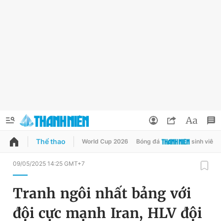
Thể thao
World Cup 2026
Bóng đá
sinh viên
QUẢNG CÁO
ĐẶT BÁO
09/05/2025 14:25 GMT+7
Thông tin tài khoản
Tranh ngôi nhất bảng với
Đổi mật khẩu
Chuyên mục
đội cực mạnh Iran, HLV đội
Tin đã lưu