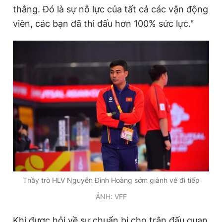
thắng. Đó là sự nỗ lực của tất cả các vận động
Giấy phép xuất bản số 110/GP - BTTTT cấp ngày 24.3.2020
© 2003-2026 Bản quyền thuộc về Báo Thanh Niên. Cấm sao
viên, các bạn đã thi đấu hơn 100% sức lực."
chép dưới mọi hình thức nếu không có sự chấp thuận bằng văn
bản. Phát triển bởi ePi Technologies, JSC.
Thầy trò HLV Nguyễn Đình Hoàng sớm giành vé đi tiếp
ẢNH: VFF
Khi được hỏi về sự chuẩn bị cho trận đấu quan