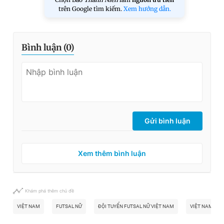
trên Google tìm kiếm.
Xem hướng dẫn.
Bình luận (
0
)
Gửi bình luận
Xem thêm bình luận
Khám phá thêm chủ đề
VIỆT NAM
FUTSAL NỮ
ĐỘI TUYỂN FUTSAL NỮ VIỆT NAM
VIỆT NAM VS P