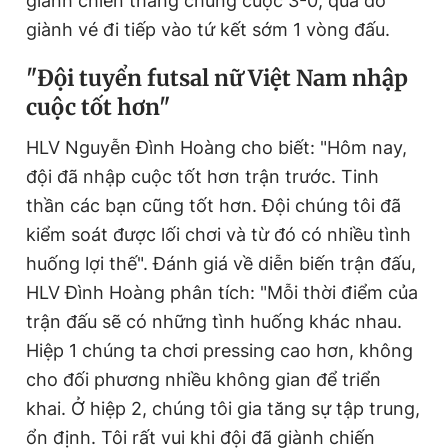
giành chiến thắng chung cuộc 3-0, qua đó
giành vé đi tiếp vào tứ kết sớm 1 vòng đấu.
Đọc Thanh Niên trên điện thoại
"Đội tuyển futsal nữ Việt Nam nhập
cuộc tốt hơn"
HLV Nguyễn Đình Hoàng cho biết: "Hôm nay,
đội đã nhập cuộc tốt hơn trận trước. Tinh
Theo dõi báo trên
thần các bạn cũng tốt hơn. Đội chúng tôi đã
kiểm soát được lối chơi và từ đó có nhiều tình
Hotline
Liên hệ quảng cáo
huống lợi thế". Đánh giá về diễn biến trận đấu,
0906 645 777
0908 780 404
HLV Đình Hoàng phân tích: "Mỗi thời điểm của
trận đấu sẽ có những tình huống khác nhau.
Đặt báo
Quảng cáo
RSS
Tòa soạn
Chính sách bảo
Hiệp 1 chúng ta chơi pressing cao hơn, không
Tổng biên tập: Nguyễn Ngọc Toàn
cho đối phương nhiều không gian để triển
Phó tổng biên tập thường trực: Hải Thành
Phó tổng biên tập: Lâm Hiếu Dũng
khai. Ở hiệp 2, chúng tôi gia tăng sự tập trung,
Phó tổng biên tập: Trần Việt Hưng
Tổng thư ký tòa soạn: Đức Trung
ổn định. Tôi rất vui khi đội đã giành chiến