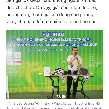
tiên giải pickleball cho những người làm báo
được tổ chức. Dù vậy, giải đấu nhận được sự
hưởng ứng, tham gia của đông đảo phóng
Đọc Thanh Niên trên điện thoại
viên, nhà báo đến từ nhiều cơ quan báo chí.
Theo dõi báo trên
Hotline
Liên hệ quảng cáo
0906 645 777
0908 780 404
Đặt báo
Quảng cáo
RSS
Tòa soạn
Chính sách bảo
Tổng biên tập: Nguyễn Ngọc Toàn
Phó tổng biên tập thường trực: Hải Thành
Phó tổng biên tập: Lâm Hiếu Dũng
Phó tổng biên tập: Trần Việt Hưng
Nhà báo Dương Vũ Thông - Phó chủ tịch Thường trực Hội
Tổng thư ký tòa soạn: Đức Trung
Nhà báo TP.HCM vui mừng khi giải pickleball lần đầu tiên tổ