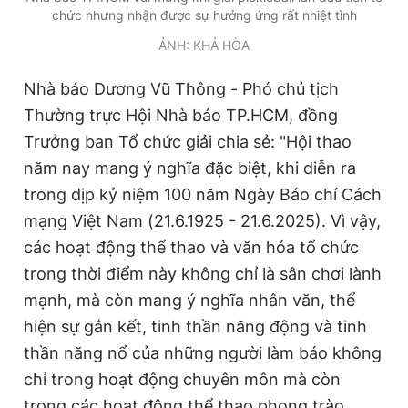
chức nhưng nhận được sự hưởng ứng rất nhiệt tình
Giấy phép xuất bản số 110/GP - BTTTT cấp ngày 24.3.2020
© 2003-2026 Bản quyền thuộc về Báo Thanh Niên. Cấm sao
ẢNH: KHẢ HÒA
chép dưới mọi hình thức nếu không có sự chấp thuận bằng văn
bản. Phát triển bởi ePi Technologies, JSC.
Nhà báo Dương Vũ Thông - Phó chủ tịch
Thường trực Hội Nhà báo TP.HCM, đồng
Trưởng ban Tổ chức giải chia sẻ: "Hội thao
năm nay mang ý nghĩa đặc biệt, khi diễn ra
trong dịp kỷ niệm 100 năm Ngày Báo chí Cách
mạng Việt Nam (21.6.1925 - 21.6.2025). Vì vậy,
các hoạt động thể thao và văn hóa tổ chức
trong thời điểm này không chỉ là sân chơi lành
mạnh, mà còn mang ý nghĩa nhân văn, thể
hiện sự gắn kết, tinh thần năng động và tinh
thần năng nổ của những người làm báo không
chỉ trong hoạt động chuyên môn mà còn
trong các hoạt động thể thao phong trào.