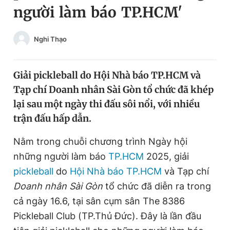
người làm báo TP.HCM'
Chuyên mục khác
Tin đã xem
Chào ngày mới
Tin 24h
Nghi Thạo
Đăng xuất
Tin thị trường
Tin 360
Giải pickleball do Hội Nhà báo TP.HCM và
Tạp chí Doanh nhân Sài Gòn tổ chức đã khép
Video
Magazine
lại sau một ngày thi đấu sôi nổi, với nhiều
trận đấu hấp dẫn.
Sản phẩm khác
Nằm trong chuỗi chương trình Ngày hội
những người làm báo
TP.HCM
2025, giải
Tiện ích
Bạn cần biết
pickleball
do
Hội Nhà báo TP.HCM
và Tạp chí
Doanh nhân Sài Gòn
tổ chức đã diễn ra trong
Thông tin tòa soạn
Liên hệ quảng cáo
cả ngày 16.6, tại sân cụm sân The 8386
Pickleball Club (TP.Thủ Đức). Đây là lần đầu