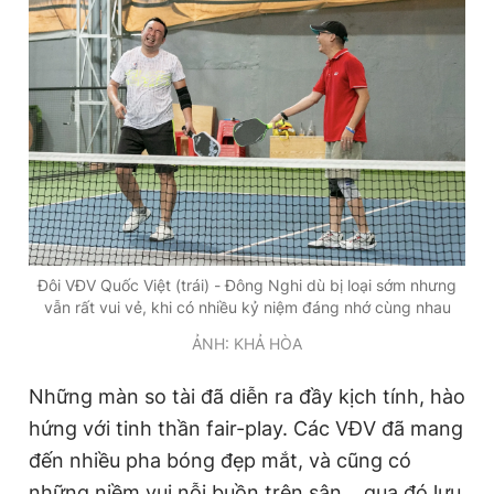
Đôi VĐV Quốc Việt (trái) - Đông Nghi dù bị loại sớm nhưng
vẫn rất vui vẻ, khi có nhiều kỷ niệm đáng nhớ cùng nhau
ẢNH: KHẢ HÒA
Những màn so tài đã diễn ra đầy kịch tính, hào
hứng với tinh thần fair-play. Các VĐV đã mang
đến nhiều pha bóng đẹp mắt, và cũng có
những niềm vui nỗi buồn trên sân… qua đó lưu