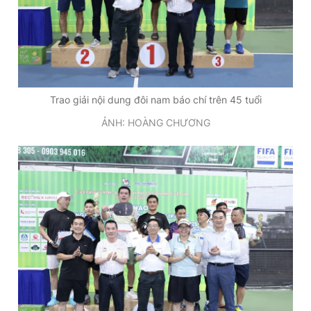
Trao giải nội dung đôi nam báo chí trên 45 tuổi
ẢNH: HOÀNG CHƯƠNG