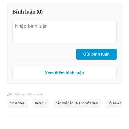
Bình luận (
0
)
Gửi bình luận
Xem thêm bình luận
Khám phá thêm chủ đề
PICKLEBALL
BÁO CHÍ
BÁO CHÍ CÁCH MẠNG VIỆT NAM
HỘI NHÀ BÁO T