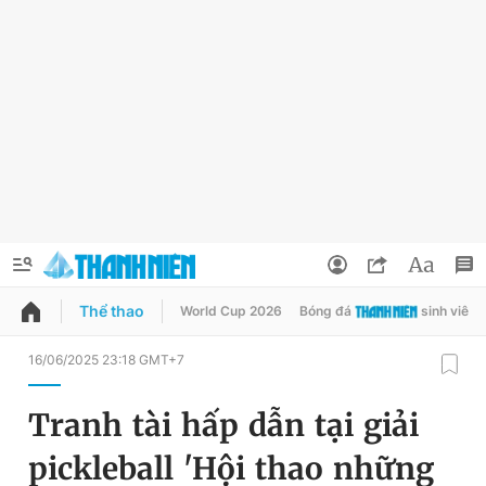
Thể thao
World Cup 2026
Bóng đá
sinh viên
QUẢNG CÁO
ĐẶT BÁO
16/06/2025 23:18 GMT+7
Thông tin tài khoản
Tranh tài hấp dẫn tại giải
Đổi mật khẩu
Chuyên mục
pickleball 'Hội thao những
Tin đã lưu