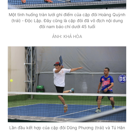
Một tình huống tràn lưới ghi điểm của cặp đôi Hoàng Quỳnh
(trái) - Độc Lập. Đây cũng là cặp đôi đã vô địch nội dung
đôi nam báo chí dưới 45 tuổi
ẢNH: KHẢ HÒA
Lần đầu kết hợp của cặp đôi Dũng Phương (trái) và Tú Hân