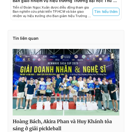
Bàn giao nhiệm vụ hiệu trưởng Trường đại học Thủ Dầu Một, TP.HCM
Tiến sĩ Đoàn Ngọc Xuân được điều động tham gia
Ban nghiên cứu phát triển TP.HCM và bàn giao
Tìm hiểu thêm
nhiệm vụ hiệu trưởng cho Ban giám hiệu Trường đại
học Thủ Dầu Một (TP.HCM).
Tin liên quan
Hoàng Bách, Akira Phan và Huy Khánh tỏa
sáng ở giải pickleball