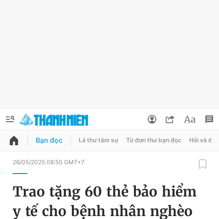
Bạn đọc
Lá thư tâm sự
Từ đơn thư bạn đọc
Hỏi và đá
QUẢNG CÁO
ĐẶT BÁO
26/05/2025 08:50 GMT+7
Thông tin tài khoản
Trao tặng 60 thẻ bảo hiểm
Đổi mật khẩu
Chuyên mục
y tế cho bệnh nhân nghèo
Tin đã lưu