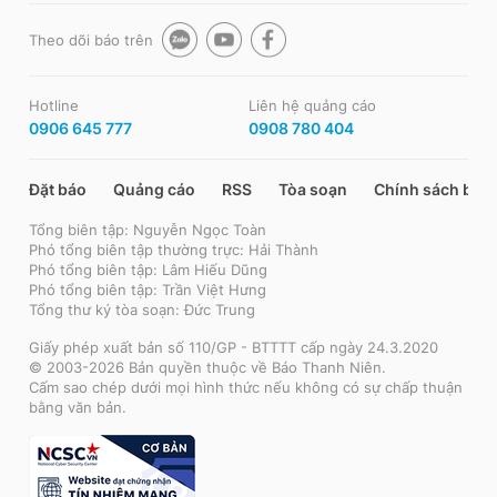
Theo dõi báo trên
Hotline
Liên hệ quảng cáo
0906 645 777
0908 780 404
Đặt báo
Quảng cáo
RSS
Tòa soạn
Chính sách bảo
Tổng biên tập: Nguyễn Ngọc Toàn
Phó tổng biên tập thường trực: Hải Thành
Phó tổng biên tập: Lâm Hiếu Dũng
Phó tổng biên tập: Trần Việt Hưng
Tổng thư ký tòa soạn: Đức Trung
Giấy phép xuất bản số 110/GP - BTTTT cấp ngày 24.3.2020
© 2003-2026 Bản quyền thuộc về Báo Thanh Niên.
Cấm sao chép dưới mọi hình thức nếu không có sự chấp thuận
bằng văn bản.