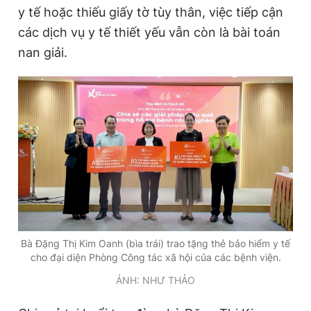
y tế hoặc thiếu giấy tờ tùy thân, việc tiếp cận
Giấy phép xuất bản số 110/GP - BTTTT cấp ngày 24.3.2020
© 2003-2026 Bản quyền thuộc về Báo Thanh Niên. Cấm sao
các dịch vụ y tế thiết yếu vẫn còn là bài toán
chép dưới mọi hình thức nếu không có sự chấp thuận bằng văn
nan giải.
bản. Phát triển bởi ePi Technologies, JSC.
Bà Đặng Thị Kim Oanh (bìa trái) trao tặng thẻ bảo hiểm y tế
cho đại diện Phòng Công tác xã hội của các bệnh viện.
ẢNH: NHƯ THẢO