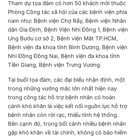
Tham dự tọa đàm có hơn 50 khách mời thuộc
Phòng Công tác xã hội của các bệnh viện phía
nam như: Bệnh viện Chợ Rẫy, Bệnh viện Nhân
Đọc Thanh Niên trên điện thoại
dân Gia Định, Bệnh Viện Nhi Đồng 1, Bệnh viện
Ung Bướu cơ sở 2, Bệnh viện Mắt TP.HCM,
Bệnh viện đa khoa tỉnh Bình Dương, Bệnh viện
Nhi Đồng Đồng Nai, Bệnh viện đa khoa tỉnh
Theo dõi báo trên
Tiền Giang, Bệnh viện Trưng Vương.
Hotline
Liên hệ quảng cáo
Tại buổi tọa đàm, các đại biểu nhận định, một
0906 645 777
0908 780 404
trong những vướng mắc lớn nhất hiện nay
trong công tác hỗ trợ bệnh nhân có hoàn
Đặt báo
Quảng cáo
RSS
Tòa soạn
Chính sách bảo
cảnh khó khăn là việc kết nối nguồn lực hỗ trợ
Tổng biên tập: Nguyễn Ngọc Toàn
bệnh nhân còn rời rạc, thiếu tính hệ thống.
Phó tổng biên tập thường trực: Hải Thành
Phó tổng biên tập: Lâm Hiếu Dũng
Bên cạnh đó, trong bối cảnh nhiều bệnh nhân
Phó tổng biên tập: Trần Việt Hưng
Tổng thư ký tòa soạn: Đức Trung
gặp khó khăn về tài chính, không có bảo hiểm