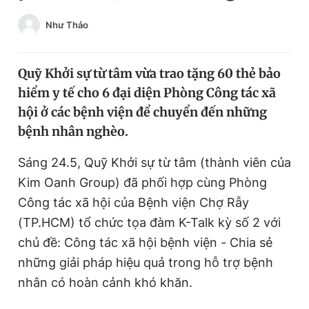
Chuyên mục khác
Như Thảo
Tin đã xem
Chào ngày mới
Tin 24h
Đăng xuất
Quỹ Khởi sự từ tâm vừa trao tặng 60 thẻ bảo
Tin thị trường
Tin 360
hiểm y tế cho 6 đại diện Phòng Công tác xã
hội ở các bệnh viện để chuyển đến những
bệnh nhân nghèo.
Video
Magazine
Sáng 24.5, Quỹ Khởi sự từ tâm (thành viên của
Kim Oanh Group) đã phối hợp cùng Phòng
Sản phẩm khác
Công tác xã hội của Bệnh viện Chợ Rẫy
Tiện ích
Bạn cần biết
(TP.HCM) tổ chức tọa đàm K-Talk kỳ số 2 với
chủ đề: Công tác xã hội bệnh viện - Chia sẻ
Thông tin tòa soạn
Liên hệ quảng cáo
những giải pháp hiệu quả trong hỗ trợ bệnh
nhân có hoàn cảnh khó khăn.