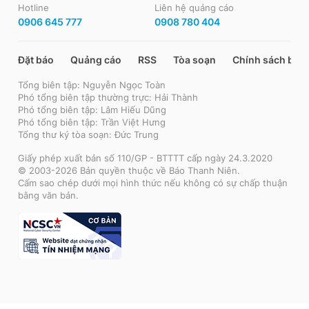
Hotline
Liên hệ quảng cáo
0906 645 777
0908 780 404
Đặt báo
Quảng cáo
RSS
Tòa soạn
Chính sách bảo
Tổng biên tập: Nguyễn Ngọc Toàn
Phó tổng biên tập thường trực: Hải Thành
Phó tổng biên tập: Lâm Hiếu Dũng
Phó tổng biên tập: Trần Việt Hưng
Tổng thư ký tòa soạn: Đức Trung
Giấy phép xuất bản số 110/GP - BTTTT cấp ngày 24.3.2020
© 2003-2026 Bản quyền thuộc về Báo Thanh Niên.
Cấm sao chép dưới mọi hình thức nếu không có sự chấp thuận
bằng văn bản.