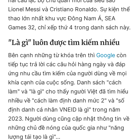
hai câu lạc bộ chủ quản mới của siêu sao
Lionel Messi và Cristiano Ronaldo. Sự kiện thể
thao lớn nhất khu vực Đông Nam Á, SEA
Games 32, chỉ xếp thứ 4 trong danh sách này.
"Là gì" luôn được tìm kiếm nhiều
Bên cạnh những từ khóa trên thì
Google
còn
tiếp tục trả lời các câu hỏi hàng ngày và đáp
ứng nhu cầu tìm kiếm của người dùng về mọi
khía cạnh của cuộc sống. Danh sách "cách
làm" và "là gì" cho thấy người Việt đã tìm hiểu
nhiều về "cách làm định danh mức 2" và "số
định danh cá nhân VNEID là gì" trong năm
2023. Người dùng cũng cập nhật thông tin về
những chủ đề nóng của quốc gia như "năng
lượng tái tạo là gì"...