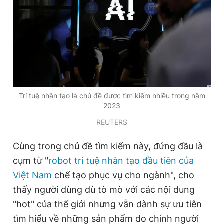
Giấy phép xuất bản số 110/GP - BTTTT cấp ngày 24.3.2020
© 2003-2026 Bản quyền thuộc về Báo Thanh Niên. Cấm sao
chép dưới mọi hình thức nếu không có sự chấp thuận bằng văn
bản. Phát triển bởi ePi Technologies, JSC.
Trí tuệ nhân tạo là chủ đề được tìm kiếm nhiều trong năm
2023
REUTERS
Cùng trong chủ đề tìm kiếm này, đứng đầu là
cụm từ "
robot trí tuệ nhân tạo đầu tiên của
Việt Nam
chế tạo phục vụ cho ngành", cho
thấy người dùng dù tò mò với các nội dung
"hot" của thế giới nhưng vẫn dành sự ưu tiên
tìm hiểu về những sản phẩm do chính người