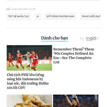
Khám phá thêm chủ đề
TRÍ TUỆ NHÂN TẠO
AI
ĐẤT RỪNG PHƯƠNG NAM
PHIM CHIẾU RẠP