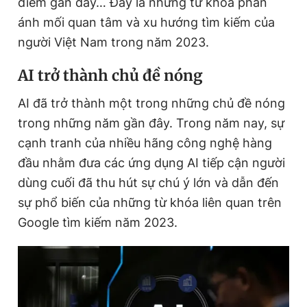
điểm gần đây… Đây là những từ khóa phản
ánh mối quan tâm và xu hướng tìm kiếm của
người Việt Nam trong năm 2023.
Đọc Thanh Niên trên điện thoại
AI trở thành chủ đề nóng
AI đã trở thành một trong những chủ đề nóng
trong những năm gần đây. Trong năm nay, sự
Theo dõi báo trên
cạnh tranh của nhiều hãng công nghệ hàng
đầu nhằm đưa các ứng dụng AI tiếp cận người
Hotline
Liên hệ quảng cáo
dùng cuối đã thu hút sự chú ý lớn và dẫn đến
0906 645 777
0908 780 404
sự phổ biến của những từ khóa liên quan trên
Google tìm kiếm năm 2023.
Đặt báo
Quảng cáo
RSS
Tòa soạn
Chính sách bảo
Tổng biên tập: Nguyễn Ngọc Toàn
Phó tổng biên tập thường trực: Hải Thành
Phó tổng biên tập: Lâm Hiếu Dũng
Phó tổng biên tập: Trần Việt Hưng
Tổng thư ký tòa soạn: Đức Trung