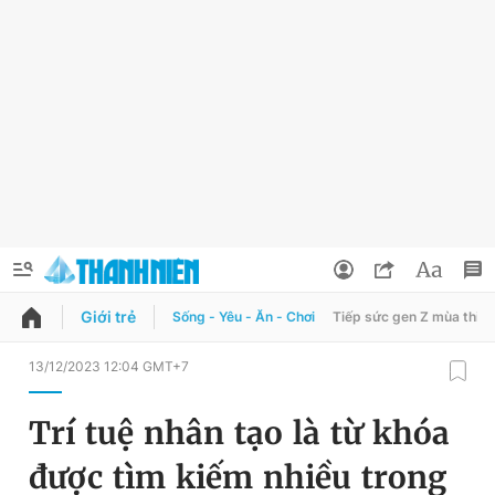
Giới trẻ
Sống - Yêu - Ăn - Chơi
Tiếp sức gen Z mùa thi
QUẢNG CÁO
ĐẶT BÁO
13/12/2023 12:04 GMT+7
Thông tin tài khoản
Trí tuệ nhân tạo là từ khóa
Đổi mật khẩu
Chuyên mục
được tìm kiếm nhiều trong
Tin đã lưu