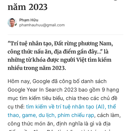
năm 2023
Chuyên mục khác
Tin đã xem
Chào ngày mới
Tin 24h
Phạm Hữu
phamhauhuu@gmail.com
Đăng xuất
Tin thị trường
Tin 360
"Trí tuệ nhân tạo, Đất rừng phương Nam,
công thức nấu ăn, địa điểm gần đây…" là
Video
Magazine
những từ khóa được người Việt tìm kiếm
nhiều trong năm 2023.
Sản phẩm khác
Hôm nay, Google đã công bố danh sách
Tiện ích
Bạn cần biết
Google Year In Search 2023 bao gồm 9 hạng
mục tìm kiếm tiêu biểu, chia theo các chủ đề
cụ thể:
tìm kiếm về trí tuệ nhân tạo (AI), thể
Thông tin tòa soạn
Liên hệ quảng cáo
thao, game, du lịch, phim chiếu rạp
, cách làm,
công thức món ăn, định nghĩa là gì và địa