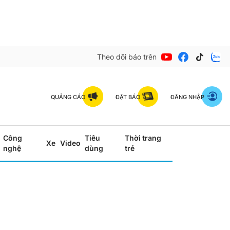
Theo dõi báo trên
QUẢNG CÁO
ĐẶT BÁO
ĐĂNG NHẬP
Công
Tiêu
Thời trang
Xe
Video
nghệ
dùng
trẻ