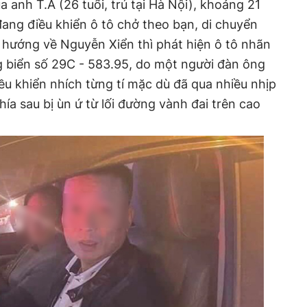
a anh T.A (26 tuổi, trú tại Hà Nội), khoảng 21
 đang điều khiển ô tô chở theo bạn, di chuyển
 hướng về Nguyễn Xiển thì phát hiện ô tô nhãn
 biển số 29C - 583.95, do một người đàn ông
ều khiển nhích từng tí mặc dù đã qua nhiều nhịp
hía sau bị ùn ứ từ lối đường vành đai trên cao