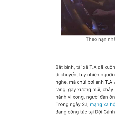
Theo nạn nhân
Bất bình, tài xế T.A đã xuố
di chuyển, tuy nhiên người
nghe, mà chửi bới anh T.A 
răng, gãy xương mũi, chảy n
hành vi xong, người đàn ôn
Trong ngày 2.1,
mạng xã hộ
đang công tác tại Đội Cảnh