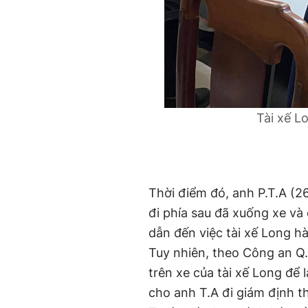
Tài xế L
Thời điểm đó, anh P.T.A (26
đi phía sau đã xuống xe và 
dẫn đến việc tài xế Long h
Tuy nhiên, theo Công an Q
trên xe của tài xế Long để
cho anh T.A đi giám định th