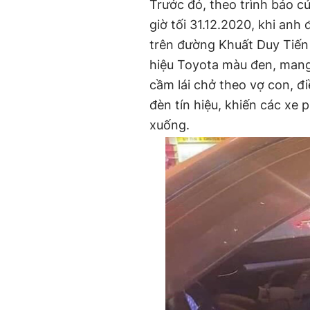
Trước đó, theo trình báo củ
giờ tối 31.12.2020, khi anh
trên đường Khuất Duy Tiến
hiệu Toyota màu đen, mang
cầm lái chở theo vợ con, đi
đèn tín hiệu, khiến các xe p
xuống.