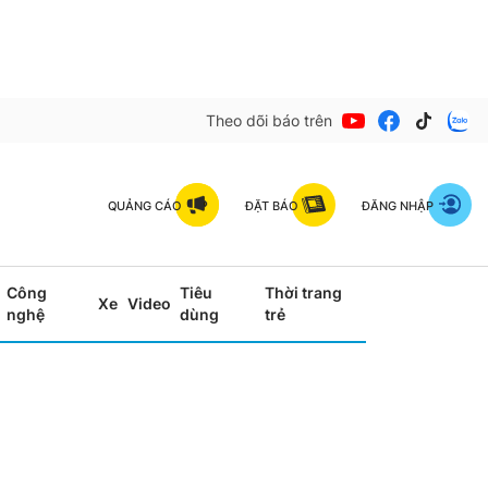
Theo dõi báo trên
QUẢNG CÁO
ĐẶT BÁO
ĐĂNG NHẬP
Công
Tiêu
Thời trang
Xe
Video
nghệ
dùng
trẻ