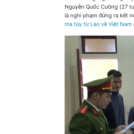
Nguyễn Quốc Cường (27 tuổ
là nghi phạm đứng ra kết 
ma túy từ Lào về Việt Nam