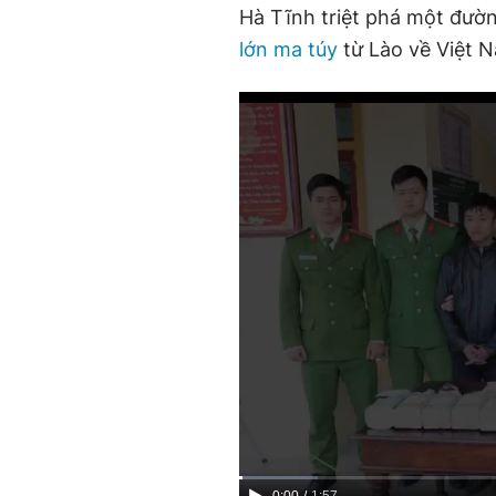
Hà Tĩnh triệt phá một đườ
lớn ma túy
từ Lào về Việt N