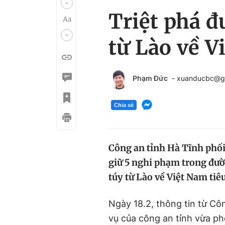
Triệt phá 
từ Lào về V
Phạm Đức
- xuanducbc@g
Chia sẻ
Công an tỉnh Hà Tĩnh phối
giữ 5 nghi phạm trong đườ
túy từ Lào về Việt Nam tiêu
Ngày 18.2, thông tin từ Cô
vụ của công an tỉnh vừa ph