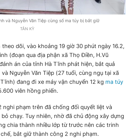
h và Nguyễn Văn Tiệp cùng số ma túy bị bắt giữ
TÂN KỲ
n theo dõi, vào khoảng 19 giờ 30 phút ngày 16.2,
inh (đoạn qua địa phận xã Thọ Điền, H.Vũ
đánh án của tỉnh Hà Tĩnh phát hiện, bắt quả
 và Nguyễn Văn Tiệp (27 tuổi, cùng ngụ tại xã
Tĩnh) đang đi xe máy vận chuyển 12 kg
ma túy
5.600 viên hồng phiến.
 2 nghi phạm trên đã chống đối quyết liệt và
ể bỏ chạy. Tuy nhiên, nhờ đã chủ động xây dựng
ng chia thành nhiều lớp từ trước nên các trinh
chế, bắt giữ thành công 2 nghi phạm.