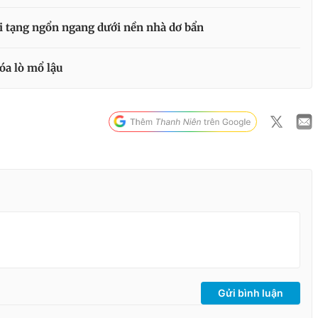
ội tạng ngổn ngang dưới nền nhà dơ bẩn
óa lò mổ lậu
Gửi bình luận