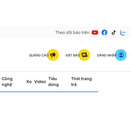
Theo dõi báo trên
QUẢNG CÁO
ĐẶT BÁO
ĐĂNG NHẬP
Công
Tiêu
Thời trang
Xe
Video
nghệ
dùng
trẻ