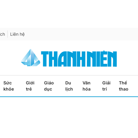
ích
Liên hệ
Sức
Giới
Giáo
Du
Văn
Giải
Thể
khỏe
trẻ
dục
lịch
hóa
trí
thao