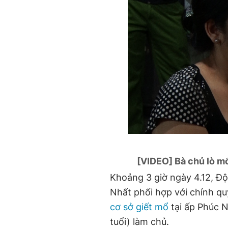
[VIDEO] Bà chủ lò mổ
Khoảng 3 giờ ngày 4.12, Độ
Nhất phối hợp với chính qu
cơ sở giết mổ
tại ấp Phúc N
tuổi) làm chủ.