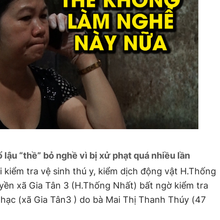
 lậu “thề” bỏ nghề vì bị xử phạt quá nhiều lần
i kiểm tra vệ sinh thú y, kiểm dịch động vật H.Thống
yền xã Gia Tân 3 (H.Thống Nhất) bất ngờ kiểm tra
hạc (xã Gia Tân3 ) do bà Mai Thị Thanh Thúy (47