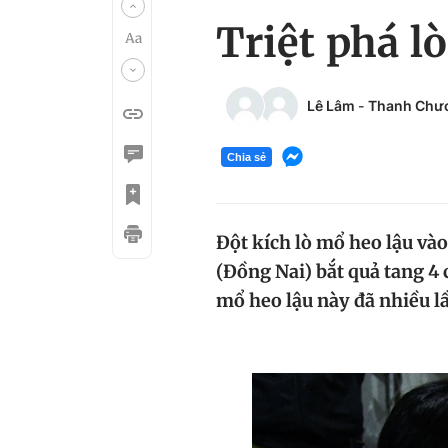
Triệt phá l
Lê Lâm
-
Thanh Chư
Chia sẻ
Đột kích lò mổ heo lậu và
(Đồng Nai) bắt quả tang 4 
mổ heo lậu này đã nhiều lầ