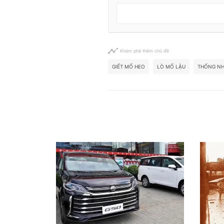
Khám phá thêm chủ đề
GIẾT MỔ HEO
LÒ MỔ LẬU
THỐNG NH