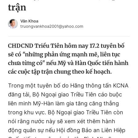
trận
Chuyên mục khác
Tin đã xem
Chào ngày mới
Tin 24h
Văn Khoa
truongvankhoa2001@yahoo.com
Đăng xuất
Tin thị trường
Tin 360
CHDCND Triều Tiên hôm nay 17.2 tuyên bố
sẽ có "những phản ứng mạnh mẽ, liên tục
Video
Magazine
chưa từng có" nếu Mỹ và Hàn Quốc tiến hành
các cuộc tập trận chung theo kế hoạch.
Sản phẩm khác
Trong một tuyên bố do Hãng thông tấn KCNA
Tiện ích
Bạn cần biết
đăng tải, Bộ Ngoại giao Triều Tiên cáo buộc
liên minh Mỹ-Hàn làm gia tăng căng thẳng
trong khu vực. Bộ Ngoại giao Triều Tiên còn
Thông tin tòa soạn
Liên hệ quảng cáo
nói rằng nước này sẽ xem xét thêm hành
động quân sự nếu Hội đồng Bảo an Liên Hiệp