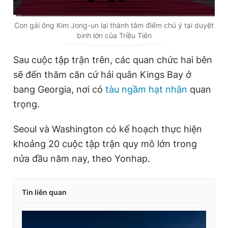
C
0:01
/
D
1:14
Con gái ông Kim Jong-un lại thành tâm điểm chú ý tại duyệt
binh lớn của Triều Tiên
u
u
r
r
Sau cuộc tập trận trên, các quan chức hai bên
r
a
sẽ đến thăm căn cứ hải quân Kings Bay ở
e
t
bang Georgia, nơi có
tàu ngầm hạt nhân
quan
n
i
trọng.
t
o
Seoul và Washington có kế hoạch thực hiện
T
n
khoảng 20 cuộc tập trận quy mô lớn trong
i
nửa đầu năm nay, theo Yonhap.
m
e
Tin liên quan