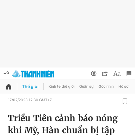
Thế giới
Kinh tế thế giới
Quân sự
Góc nhìn
Hồ sơ
QUẢNG CÁO
ĐẶT BÁO
17/02/2023 12:30 GMT+7
Thông tin tài khoản
Triều Tiên cảnh báo nóng
Đổi mật khẩu
Chuyên mục
khi Mỹ, Hàn chuẩn bị tập
Tin đã lưu