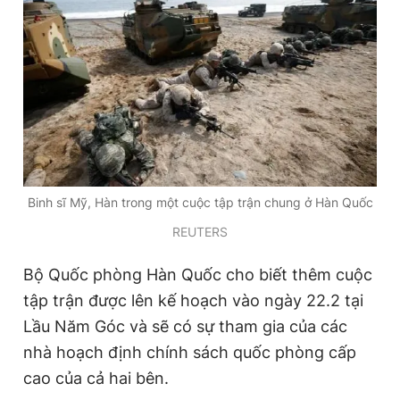
Giấy phép xuất bản số 110/GP - BTTTT cấp ngày 24.3.2020
© 2003-2026 Bản quyền thuộc về Báo Thanh Niên. Cấm sao
chép dưới mọi hình thức nếu không có sự chấp thuận bằng văn
bản. Phát triển bởi ePi Technologies, JSC.
Binh sĩ Mỹ, Hàn trong một cuộc tập trận chung ở Hàn Quốc
REUTERS
Bộ Quốc phòng Hàn Quốc cho biết thêm cuộc
tập trận được lên kế hoạch vào ngày 22.2 tại
Lầu Năm Góc và sẽ có sự tham gia của các
nhà hoạch định chính sách quốc phòng cấp
cao của cả hai bên.