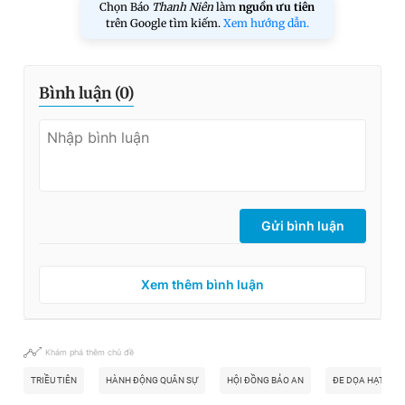
Chọn Báo
Thanh Niên
làm
nguồn ưu tiên
trên Google tìm kiếm.
Xem hướng dẫn.
Bình luận (
0
)
Gửi bình luận
Xem thêm bình luận
Khám phá thêm chủ đề
TRIỀU TIÊN
HÀNH ĐỘNG QUÂN SỰ
HỘI ĐỒNG BẢO AN
ĐE DỌA HẠT NH