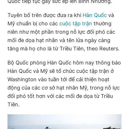
Quốc tiếp tục gây sức ép lên Bình Nhưỡng.
Tuyên bố trên được đưa ra khi
Hàn Quốc
và
Đọc Thanh Niên trên điện thoại
Mỹ chuẩn bị cho các
cuộc tập trận
thường
niên như một phần trong nỗ lực đối phó các
mối đe dọa hạt nhân và tên lửa ngày càng
tăng mà họ cho là từ Triều Tiên, theo Reuters.
Theo dõi báo trên
Bộ Quốc phòng Hàn Quốc hôm nay thông báo
Hàn Quốc và Mỹ sẽ tổ chức cuộc tập trận ở
Hotline
Liên hệ quảng cáo
0906 645 777
0908 780 404
Washington vào tuần tới để cải thiện hoạt
động của các cơ sở hạt nhân Mỹ, trong nỗ lực
Đặt báo
Quảng cáo
RSS
Tòa soạn
Chính sách bảo
đối phó tốt hơn với các mối đe dọa từ Triều
Tiên.
Tổng biên tập: Nguyễn Ngọc Toàn
Phó tổng biên tập thường trực: Hải Thành
Phó tổng biên tập: Lâm Hiếu Dũng
Phó tổng biên tập: Trần Việt Hưng
Tổng thư ký tòa soạn: Đức Trung