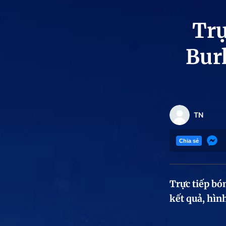
Trự
Bur
TN
Chia sẻ
Trực tiếp bó
kết quả, hìn