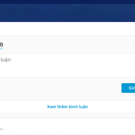
0
)
Gử
Xem thêm bình luận
 đề