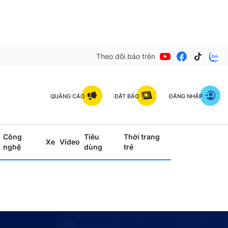
Theo dõi báo trên
QUẢNG CÁO
ĐẶT BÁO
ĐĂNG NHẬP
Công
Tiêu
Thời trang
Xe
Video
nghệ
dùng
trẻ