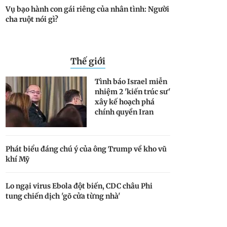
Vụ bạo hành con gái riêng của nhân tình: Người
cha ruột nói gì?
Thế giới
Tình báo Israel miễn
nhiệm 2 'kiến trúc sư'
xây kế hoạch phá
chính quyền Iran
Phát biểu đáng chú ý của ông Trump về kho vũ
khí Mỹ
Lo ngại virus Ebola đột biến, CDC châu Phi
tung chiến dịch 'gõ cửa từng nhà'