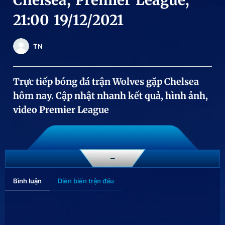
Chelsea, Premier League,
Chuyên mục khác
21:00 19/12/2021
Tin đã xem
Chào ngày mới
Tin 24h
TN
Đăng xuất
Tin thị trường
Tin 360
Trực tiếp bóng đá trận Wolves gặp Chelsea
hôm nay. Cập nhật nhanh kết quả, hình ảnh,
Video
Magazine
video Premier League
Sản phẩm khác
Tiện ích
Bạn cần biết
-
Bình luận
Diễn biến trận đấu
Thông tin tòa soạn
Liên hệ quảng cáo