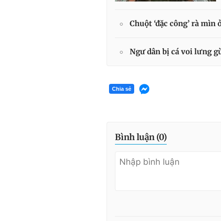
Chuột ‘đặc công’ rà mìn
Ngư dân bị cá voi lưng 
Chia sẻ
Bình luận (
0
)