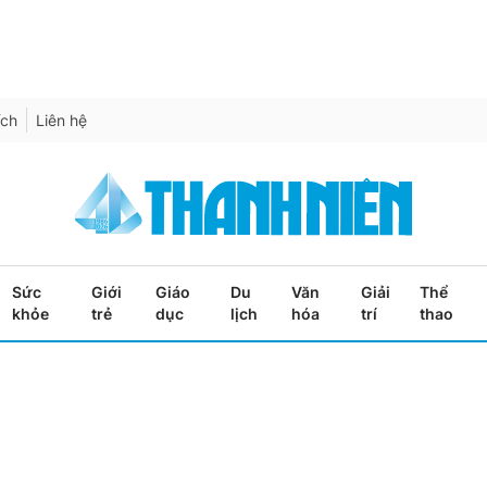
ích
Liên hệ
Sức
Giới
Giáo
Du
Văn
Giải
Thể
khỏe
trẻ
dục
lịch
hóa
trí
thao