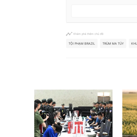
Khám phá thêm chủ đề
TỘI PHẠM BRAZIL
TRÙM MA TÚY
KHU