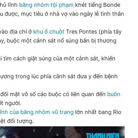
thủ lĩnh
băng nhóm tội phạm
khét tiếng Bonde
u được, mục tiêu ở nhà vợ vào ngày lễ tình thân
vào địa chỉ ở
khu ổ chuột
Tres Pontes (phía tây
ạy, buộc một cảnh sát nổ súng bắn bị thương
ại tìm cách giật súng của một cảnh sát, khiến
thương trong lúc phía cảnh sát đưa y đến bệnh
a đối mặt vô số cáo buộc có liên quan đến
buôn
ết người.
lĩnh của băng nhóm vũ trang
lớn nhất bang Rio
iệt đối tượng.