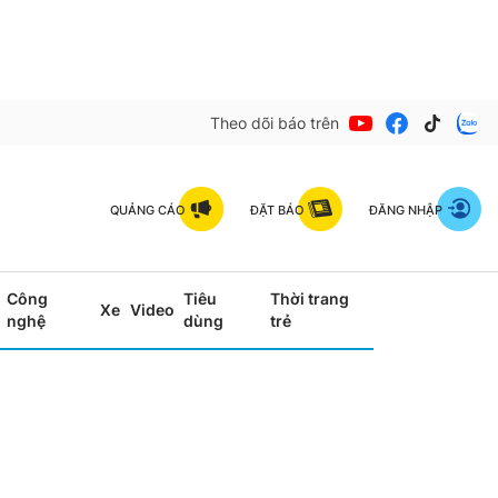
Theo dõi báo trên
QUẢNG CÁO
ĐẶT BÁO
ĐĂNG NHẬP
Công
Tiêu
Thời trang
Xe
Video
nghệ
dùng
trẻ