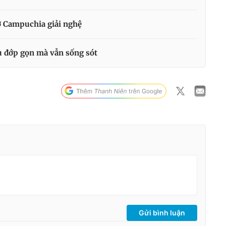
 ở Campuchia giải nghệ
gù đớp gọn mà vẫn sống sót
Gửi bình luận