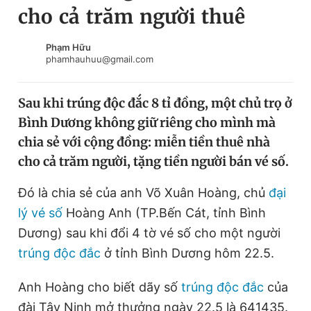
cho cả trăm người thuê
Chuyên mục khác
Tin đã xem
Chào ngày mới
Tin 24h
Phạm Hữu
phamhauhuu@gmail.com
Đăng xuất
Tin thị trường
Tin 360
Sau khi trúng độc đắc 8 tỉ đồng, một chủ trọ ở
Bình Dương không giữ riêng cho mình mà
Video
Magazine
chia sẻ với cộng đồng: miễn tiền thuê nhà
cho cả trăm người, tặng tiền người bán vé số.
Sản phẩm khác
Đó là chia sẻ của anh Võ Xuân Hoàng, chủ
đại
Tiện ích
Bạn cần biết
lý vé số
Hoàng Anh (TP.Bến Cát, tỉnh Bình
Dương) sau khi đổi 4 tờ vé số cho một người
trúng độc đắc
ở tỉnh Bình Dương hôm 22.5.
Thông tin tòa soạn
Liên hệ quảng cáo
Anh Hoàng cho biết dãy số
trúng độc đắc
của
đài Tây Ninh mở thưởng ngày 22.5 là 641435.