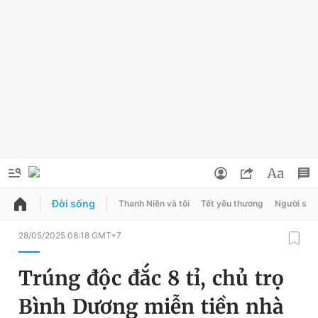
Đời sống
Thanh Niên và tôi
Tết yêu thương
Người sốn
QUẢNG CÁO
ĐẶT BÁO
28/05/2025 08:18 GMT+7
Thông tin tài khoản
Trúng độc đắc 8 tỉ, chủ trọ
Đổi mật khẩu
Chuyên mục
Bình Dương miễn tiền nhà
Tin đã lưu