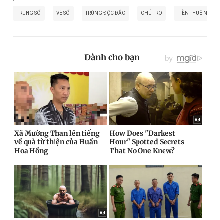
TRÚNG SỐ
VÉ SỐ
TRÚNG ĐỘC ĐẮC
CHỦ TRỌ
TIỀN THUÊ NHÀ