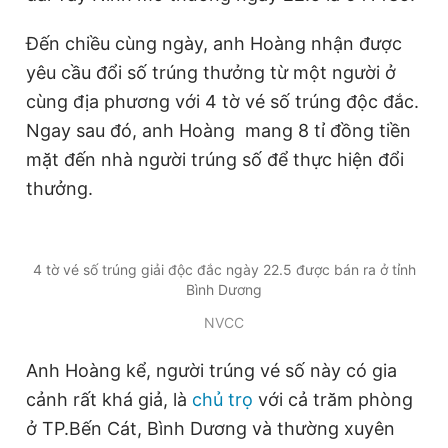
Đến chiều cùng ngày, anh Hoàng nhận được
Đọc Thanh Niên trên điện thoại
yêu cầu đổi số trúng thưởng từ một người ở
cùng địa phương với 4 tờ vé số trúng độc đắc.
Ngay sau đó, anh Hoàng mang 8 tỉ đồng tiền
mặt đến nhà người trúng số để thực hiện đổi
Theo dõi báo trên
thưởng.
Hotline
Liên hệ quảng cáo
0906 645 777
0908 780 404
4 tờ vé số trúng giải độc đắc ngày 22.5 được bán ra ở tỉnh
Bình Dương
Đặt báo
Quảng cáo
RSS
Tòa soạn
Chính sách bảo
NVCC
Tổng biên tập: Nguyễn Ngọc Toàn
Phó tổng biên tập thường trực: Hải Thành
Anh Hoàng kể, người trúng vé số này có gia
Phó tổng biên tập: Lâm Hiếu Dũng
Phó tổng biên tập: Trần Việt Hưng
cảnh rất khá giả, là
chủ trọ
với cả trăm phòng
Tổng thư ký tòa soạn: Đức Trung
ở TP.Bến Cát, Bình Dương và thường xuyên
Giấy phép xuất bản số 110/GP - BTTTT cấp ngày 24.3.2020