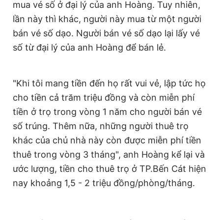
mua vé số ở đại lý của anh Hoàng. Tuy nhiên,
© 2003-2026 Bản quyền thuộc về Báo Thanh Niên. Cấm sao
chép dưới mọi hình thức nếu không có sự chấp thuận bằng văn
lần này thì khác, người này mua từ một người
bản. Phát triển bởi ePi Technologies, JSC.
bán vé số dạo. Người bán vé số dạo lại lấy vé
số từ đại lý của anh Hoàng để bán lẻ.
"Khi tôi mang tiền đến họ rất vui vẻ, lập tức họ
cho tiền cả trăm triệu đồng và còn miễn phí
tiền ở trọ trong vòng 1 năm cho người bán vé
số trúng. Thêm nữa, những người thuê trọ
khác của chủ nhà này còn được miễn phí tiền
thuê trong vòng 3 tháng", anh Hoàng kể lại và
ước lượng, tiền cho thuê trọ ở TP.Bến Cát hiện
nay khoảng 1,5 - 2 triệu đồng/phòng/tháng.