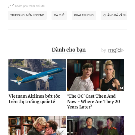
Khám phá thêm chủ đề
TRUNG NGUYÊN LEGEND
CÀ PHÊ
KHAI TRƯƠNG
QUẢNG BÁ VĂN HÓA C