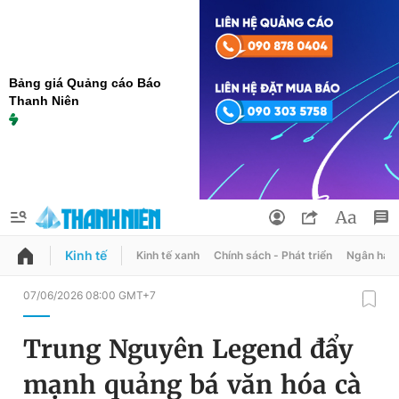
Bảng giá Quảng cáo Báo
Thanh Niên
Kinh tế
Kinh tế xanh
Chính sách - Phát triển
Ngân hàn
QUẢNG CÁO
ĐẶT BÁO
07/06/2026 08:00 GMT+7
Thông tin tài khoản
Trung Nguyên Legend đẩy
Đổi mật khẩu
Chuyên mục
mạnh quảng bá văn hóa cà
Tin đã lưu