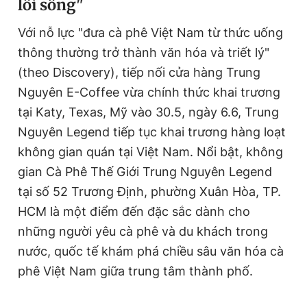
lối sống"
Giấy phép xuất bản số 110/GP - BTTTT cấp ngày 24.3.2020
© 2003-2026 Bản quyền thuộc về Báo Thanh Niên. Cấm sao
Với nỗ lực "đưa cà phê Việt Nam từ thức uống
chép dưới mọi hình thức nếu không có sự chấp thuận bằng văn
bản. Phát triển bởi ePi Technologies, JSC.
thông thường trở thành văn hóa và triết lý"
(theo Discovery), tiếp nối cửa hàng Trung
Nguyên E-Coffee vừa chính thức khai trương
tại Katy, Texas, Mỹ vào 30.5, ngày 6.6, Trung
Nguyên Legend tiếp tục khai trương hàng loạt
không gian quán tại Việt Nam. Nổi bật, không
gian Cà Phê Thế Giới Trung Nguyên Legend
tại số 52 Trương Định, phường Xuân Hòa, TP.
HCM là một điểm đến đặc sắc dành cho
những người yêu cà phê và du khách trong
nước, quốc tế khám phá chiều sâu văn hóa cà
phê Việt Nam giữa trung tâm thành phố.