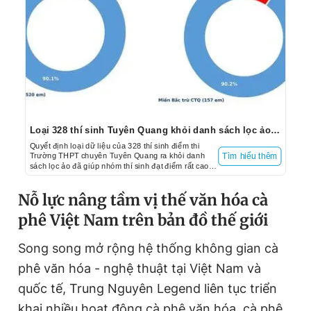
Loại 328 thí sinh Tuyên Quang khỏi danh sách lọc ảo: Cạnh tranh xét tuyển công bằng
Quyết định loại dữ liệu của 328 thí sinh điểm thi
Trường THPT chuyên Tuyên Quang ra khỏi danh
Tìm hiểu thêm
sách lọc ảo đã giúp nhóm thí sinh đạt điểm rất cao
(từ 27 trở lên) có được cuộc cạnh tranh xét tuyển
công bằng.
Nỗ lực nâng tầm vị thế văn hóa cà
phê Việt Nam trên bản đồ thế giới
Song song mở rộng hệ thống không gian cà
phê văn hóa - nghệ thuật tại Việt Nam và
quốc tế, Trung Nguyên Legend liên tục triển
khai nhiều hoạt động cà phê văn hóa, cà phê