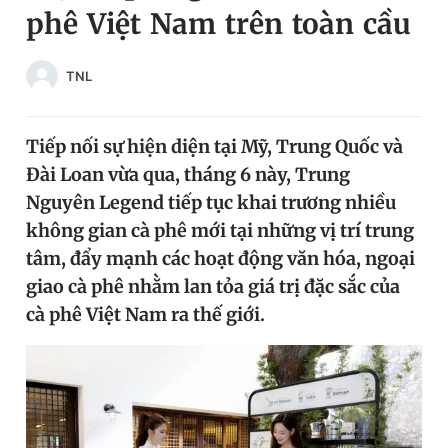
phê Việt Nam trên toàn cầu
Chuyên mục khác
Tin đã xem
Chào ngày mới
Tin 24h
TNL
Đăng xuất
Tin thị trường
Tin 360
Tiếp nối sự hiện diện tại Mỹ, Trung Quốc và
Đài Loan vừa qua, tháng 6 này, Trung
Video
Magazine
Nguyên Legend tiếp tục khai trương nhiều
không gian cà phê mới tại những vị trí trung
tâm, đẩy mạnh các hoạt động văn hóa, ngoại
Sản phẩm khác
giao cà phê nhằm lan tỏa giá trị đặc sắc của
Tiện ích
Bạn cần biết
cà phê Việt Nam ra thế giới.
Thông tin tòa soạn
Liên hệ quảng cáo