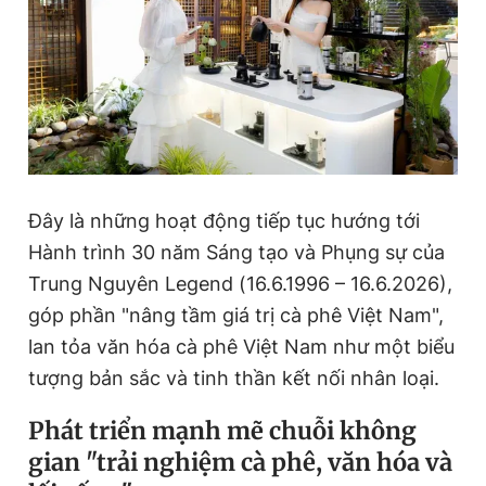
Đọc Thanh Niên trên điện thoại
Theo dõi báo trên
Đây là những hoạt động tiếp tục hướng tới
Hành trình 30 năm Sáng tạo và Phụng sự của
Hotline
Liên hệ quảng cáo
Trung Nguyên Legend (16.6.1996 – 16.6.2026),
0906 645 777
0908 780 404
góp phần "nâng tầm giá trị cà phê Việt Nam",
lan tỏa văn hóa cà phê Việt Nam như một biểu
Đặt báo
Quảng cáo
RSS
Tòa soạn
Chính sách bảo
tượng bản sắc và tinh thần kết nối nhân loại.
Tổng biên tập: Nguyễn Ngọc Toàn
Phó tổng biên tập thường trực: Hải Thành
Phát triển mạnh mẽ chuỗi không
Phó tổng biên tập: Lâm Hiếu Dũng
Phó tổng biên tập: Trần Việt Hưng
gian "trải nghiệm cà phê, văn hóa và
Tổng thư ký tòa soạn: Đức Trung