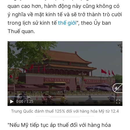
quan cao hơn, hành động này cũng không có
ý nghĩa về mặt kinh tế và sẽ trở thành trò cười
Đọc Thanh Niên trên điện thoại
trong lịch sử kinh tế
thế giới
", theo Ủy ban
Thuế quan.
Theo dõi báo trên
Hotline
Liên hệ quảng cáo
0906 645 777
0908 780 404
Đặt báo
Quảng cáo
RSS
Tòa soạn
Chính sách bảo
C
0:00
/
D
1:25
Tổng biên tập: Nguyễn Ngọc Toàn
Phó tổng biên tập thường trực: Hải Thành
u
u
Trung Quốc đánh thuế 125% đối với hàng hóa Mỹ từ 12.4
Phó tổng biên tập: Lâm Hiếu Dũng
r
r
Phó tổng biên tập: Trần Việt Hưng
"Nếu Mỹ tiếp tục áp thuế đối với hàng hóa
Tổng thư ký tòa soạn: Đức Trung
r
a