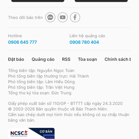
Theo dõi báo trên
Hotline
Liên hệ quảng cáo
0906 645 777
0908 780 404
Đặt báo
Quảng cáo
RSS
Tòa soạn
Chính sách bảo
Tổng biên tập: Nguyễn Ngọc Toàn
Phó tổng biên tập thường trực: Hải Thành
Phó tổng biên tập: Lâm Hiếu Dũng
Phó tổng biên tập: Trần Việt Hưng
Tổng thư ký tòa soạn: Đức Trung
Giấy phép xuất bản số 110/GP - BTTTT cấp ngày 24.3.2020
© 2003-2026 Bản quyền thuộc về Báo Thanh Niên.
Cấm sao chép dưới mọi hình thức nếu không có sự chấp thuận
bằng văn bản.