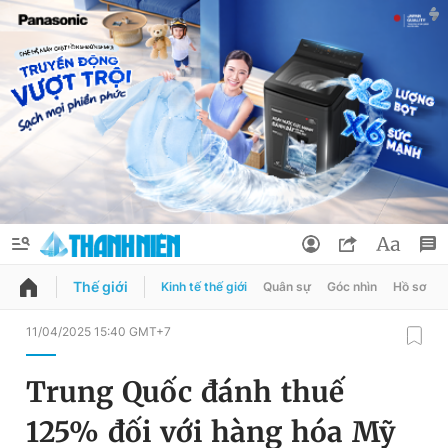
Thế giới
Kinh tế thế giới
Quân sự
Góc nhìn
Hồ sơ
QUẢNG CÁO
ĐẶT BÁO
11/04/2025 15:40 GMT+7
Thông tin tài khoản
Trung Quốc đánh thuế
Đổi mật khẩu
Chuyên mục
125% đối với hàng hóa Mỹ
Tin đã lưu