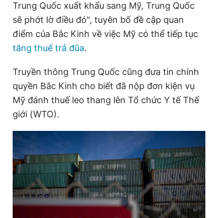
Trung Quốc xuất khẩu sang Mỹ, Trung Quốc
Giấy phép xuất bản số 110/GP - BTTTT cấp ngày 24.3.2020
e
t
© 2003-2026 Bản quyền thuộc về Báo Thanh Niên. Cấm sao
sẽ phớt lờ điều đó", tuyên bố đề cập quan
n
i
chép dưới mọi hình thức nếu không có sự chấp thuận bằng văn
điểm của Bắc Kinh về việc Mỹ có thể tiếp tục
bản. Phát triển bởi ePi Technologies, JSC.
t
o
tăng thuế trả đũa
.
T
n
i
Truyền thông Trung Quốc cũng đưa tin chính
m
quyền Bắc Kinh cho biết đã nộp đơn kiện vụ
Mỹ đánh thuế leo thang lên Tổ chức Y tế Thế
e
giới (WTO).