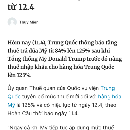
từ 12.4
Chuyên mục khác
Tin đã xem
Chào ngày mới
Tin 24h
Thụy Miên
Đăng xuất
Tin thị trường
Tin 360
Hôm nay (11.4), Trung Quốc thông báo tăng
thuế trả đũa Mỹ từ 84% lên 125% sau khi
Video
Magazine
Tổng thống Mỹ Donald Trump trước đó nâng
thuế nhập khẩu cho hàng hóa Trung Quốc
lên 125%.
Sản phẩm khác
Ủy quan Thuế quan của Quốc vụ viện
Trung
Tiện ích
Bạn cần biết
Quốc
tuyên bố mức thuế mới đối với
hàng hóa
Mỹ
là 125% và có hiệu lực từ ngày 12.4, theo
Thông tin tòa soạn
Liên hệ quảng cáo
Hoàn Cầu thời báo ngày 11.4.
"Ngay cả khi Mỹ tiếp tục áp dụng mức thuế