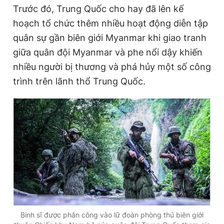
Trước đó, Trung Quốc cho hay đã lên kế
Giấy phép xuất bản số 110/GP - BTTTT cấp ngày 24.3.2020
© 2003-2026 Bản quyền thuộc về Báo Thanh Niên. Cấm sao
hoạch tổ chức thêm nhiều hoạt động diễn tập
chép dưới mọi hình thức nếu không có sự chấp thuận bằng văn
quân sự gần biên giới Myanmar khi giao tranh
bản. Phát triển bởi ePi Technologies, JSC.
giữa quân đội Myanmar và phe nổi dậy khiến
nhiều người bị thương và phá hủy một số công
trình trên lãnh thổ Trung Quốc.
Binh sĩ được phân công vào lữ đoàn phòng thủ biên giới