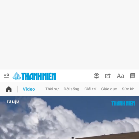
Video
Thời sự
Đời sống
Giải trí
Giáo dục
Sức khỏe
QUẢNG CÁO
ĐẶT BÁO
Thông tin tài khoản
Đổi mật khẩu
Chuyên mục
Tin đã lưu