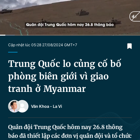
Chuyên mục khác
Tin đã xem
Chào ngày mới
Tin 24h
Đăng xuất
Tin thị trường
Tin 360
Current
0:04
/
Duration
1:25
Cập nhật lúc 05:28 27/08/2024 GMT+7
Time
Video
Magazine
Trung Quốc lo củng cố bố
phòng biên giới vì giao
Sản phẩm khác
tranh ở Myanmar
Tiện ích
Bạn cần biết
Văn Khoa
-
La Vi
Thông tin tòa soạn
Liên hệ quảng cáo
Quân đội Trung Quốc hôm nay 26.8 thông
báo đã thiết lập các đơn vị quân đội và tổ chức