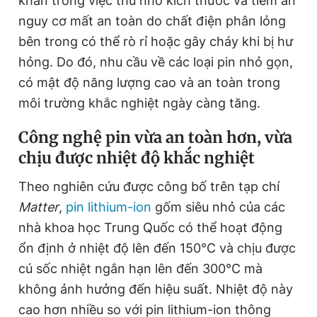
khăn trong việc thu nhỏ kích thước và tiềm ẩn
Giấy phép xuất bản số 110/GP - BTTTT cấp ngày 24.3.2020
nguy cơ mất an toàn do chất điện phân lỏng
© 2003-2026 Bản quyền thuộc về Báo Thanh Niên. Cấm sao
chép dưới mọi hình thức nếu không có sự chấp thuận bằng văn
bên trong có thể rò rỉ hoặc gây cháy khi bị hư
bản. Phát triển bởi ePi Technologies, JSC.
hỏng. Do đó, nhu cầu về các loại pin nhỏ gọn,
có mật độ năng lượng cao và an toàn trong
môi trường khắc nghiệt ngày càng tăng.
Công nghệ pin vừa an toàn hơn, vừa
chịu được nhiệt độ khắc nghiệt
Theo nghiên cứu được công bố trên tạp chí
Matter
,
pin lithium-ion
gốm siêu nhỏ của các
nhà khoa học Trung Quốc có thể hoạt động
ổn định ở nhiệt độ lên đến 150°C và chịu được
cú sốc nhiệt ngắn hạn lên đến 300°C mà
không ảnh hưởng đến hiệu suất. Nhiệt độ này
cao hơn nhiều so với pin lithium-ion thông