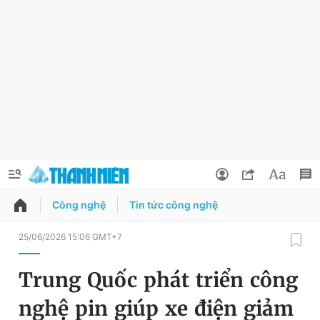
Công nghệ
Tin tức công nghệ
QUẢNG CÁO
ĐẶT BÁO
25/06/2026 15:06 GMT+7
Thông tin tài khoản
Trung Quốc phát triển công
Đổi mật khẩu
Chuyên mục
nghệ pin giúp xe điện giảm
Tin đã lưu