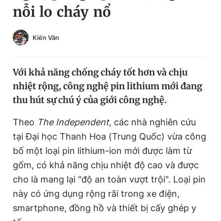
nỗi lo cháy nổ
Chuyên mục khác
Tin đã xem
Chào ngày mới
Tin 24h
Kiến Văn
Đăng xuất
Tin thị trường
Tin 360
Với khả năng chống cháy tốt hơn và chịu
nhiệt rộng, công nghệ pin lithium mới đang
Video
Magazine
thu hút sự chú ý của giới công nghệ.
Theo
The Independent
, các nhà nghiên cứu
Sản phẩm khác
tại Đại học Thanh Hoa (Trung Quốc) vừa công
Tiện ích
bố một loại pin lithium-ion mới được làm từ
Bạn cần biết
gốm, có khả năng chịu nhiệt độ cao và được
cho là mang lại "độ an toàn vượt trội". Loại pin
Thông tin tòa soạn
Liên hệ quảng cáo
này có ứng dụng rộng rãi trong xe điện,
smartphone, đồng hồ và thiết bị cấy ghép y