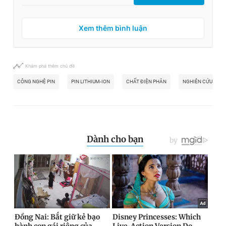
Xem thêm bình luận
Khám phá thêm chủ đề
CÔNG NGHỆ PIN
PIN LITHIUM-ION
CHẤT ĐIỆN PHÂN
NGHIÊN CỨU