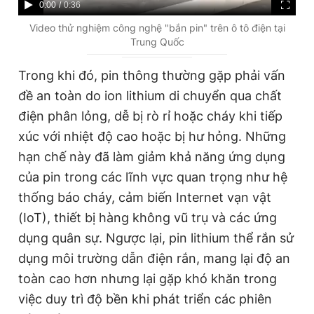
C
0:00
/
D
0:36
u
u
Video thử nghiệm công nghệ "bắn pin" trên ô tô điện tại
Trung Quốc
r
r
r
a
Trong khi đó, pin thông thường gặp phải vấn
e
t
đề an toàn do ion lithium di chuyển qua chất
n
i
điện phân lỏng, dễ bị rò rỉ hoặc cháy khi tiếp
t
o
xúc với nhiệt độ cao hoặc bị hư hỏng. Những
T
n
hạn chế này đã làm giảm khả năng ứng dụng
i
của pin trong các lĩnh vực quan trọng như hệ
m
thống báo cháy, cảm biến Internet vạn vật
(IoT), thiết bị hàng không vũ trụ và các ứng
e
dụng quân sự. Ngược lại, pin lithium thể rắn sử
dụng môi trường dẫn điện rắn, mang lại độ an
toàn cao hơn nhưng lại gặp khó khăn trong
việc duy trì độ bền khi phát triển các phiên