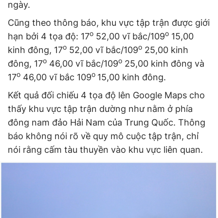
ngày.
Cũng theo thông báo, khu vực tập trận được giới
Đọc Thanh Niên trên điện thoại
o
o
hạn bởi 4 tọa độ: 17
52,00 vĩ bắc/109
15,00
o
o
kinh đông, 17
52,00 vĩ bắc/109
25,00 kinh
o
o
đông, 17
46,00 vĩ bắc/109
25,00 kinh đông và
o
o
17
46,00 vĩ bắc 109
15,00 kinh đông.
Theo dõi báo trên
Kết quả đối chiếu 4 tọa độ lên Google Maps cho
thấy khu vực tập trận dường như nằm ở phía
đông nam đảo Hải Nam của Trung Quốc. Thông
Hotline
Liên hệ quảng cáo
0906 645 777
0908 780 404
báo không nói rõ về quy mô cuộc tập trận, chỉ
nói rằng cấm tàu thuyền vào khu vực liên quan.
Đặt báo
Quảng cáo
RSS
Tòa soạn
Chính sách bảo
Tổng biên tập: Nguyễn Ngọc Toàn
Phó tổng biên tập thường trực: Hải Thành
Phó tổng biên tập: Lâm Hiếu Dũng
Phó tổng biên tập: Trần Việt Hưng
Tổng thư ký tòa soạn: Đức Trung