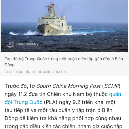
Giấy phép xuất bản số 110/GP - BTTTT cấp ngày 24.3.2020
© 2003-2026 Bản quyền thuộc về Báo Thanh Niên. Cấm sao
chép dưới mọi hình thức nếu không có sự chấp thuận bằng văn
bản. Phát triển bởi ePi Technologies, JSC.
Tàu đổ bộ Trung Quốc trong một cuộc diễn tập gần đây ở Biển
Đông
CHỤP MÀN HÌNH CHINAMIL.COM.CN
Trước đó, tờ
South China Morning Post
(
SCMP
)
ngày 11.2 đưa tin Chiến khu Nam bộ thuộc
quân
đội Trung Quốc
(PLA) ngày 9.2 triển khai một
tàu tiếp tế và một tàu quân y tập trận ở Biển
Đông để kiểm tra khả năng phối hợp cùng nhau
trong các điều kiện tác chiến, tham gia cuộc tập