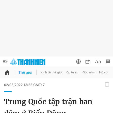
Thế giới
Kinh tế thế giới
Quân sự
Góc nhìn
Hồ sơ
QUẢNG CÁO
ĐẶT BÁO
02/03/2022 13:22 GMT+7
Thông tin tài khoản
Trung Quốc tập trận ban
Đổi mật khẩu
Chuyên mục
Tin đã lưu