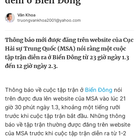
đêm ở Biển Đông
Chuyên mục khác
Tin đã xem
Văn Khoa
truongvankhoa2001@yahoo.com
Chào ngày mới
Tin 24h
Đăng xuất
Thông báo mới được đăng trên website của Cục
Tin thị trường
Tin 360
Hải sự Trung Quốc (MSA) nói rằng một cuộc
tập trận diễn ra ở Biển Đông từ 23 giờ ngày 1.3
Video
Magazine
đến 12 giờ ngày 2.3.
Sản phẩm khác
Thông báo về cuộc tập trận ở
Biển Đông
nói
Tiện ích
Bạn cần biết
trên được đưa lên website của MSA vào lúc 21
giờ 30 phút ngày 1.3, khoảng một tiếng rưỡi
Thông tin tòa soạn
Liên hệ quảng cáo
trước khi cuộc tập trận bắt đầu. Những thông
báo về tập trận thường được đăng trên website
của MSA trước khi cuộc tập trận diễn ra từ 1-2