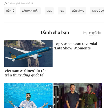
Khám phá thêm chủ đề
TIẾP TẾ
BẮN ĐẠN THẬT
MSA
PLA
BIỂN ĐÔNG
TÀU ĐỔ BỘ