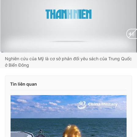
Current
0:01
/
Duration
2:17
Nghiên cứu của Mỹ là cơ sở phản đối yêu sách của Trung Quốc
ở Biển Đông
Time
Tin liên quan