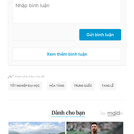
Gửi bình luận
Xem thêm bình luận
Khám phá thêm chủ đề
TỐT NGHIỆP ĐẠI HỌC
HỎA TÁNG
TRUNG QUỐC
TANG LỄ