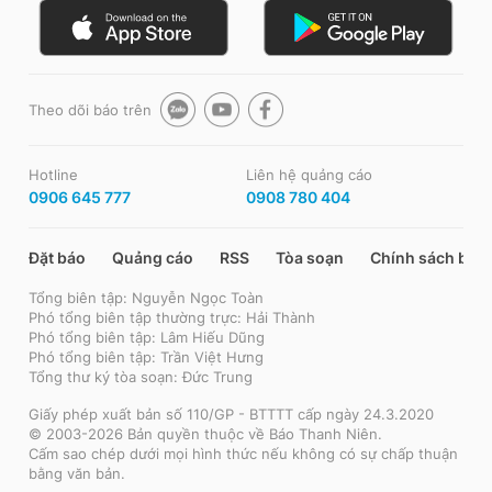
Theo dõi báo trên
Hotline
Liên hệ quảng cáo
0906 645 777
0908 780 404
Đặt báo
Quảng cáo
RSS
Tòa soạn
Chính sách bảo
Tổng biên tập: Nguyễn Ngọc Toàn
Phó tổng biên tập thường trực: Hải Thành
Phó tổng biên tập: Lâm Hiếu Dũng
Phó tổng biên tập: Trần Việt Hưng
Tổng thư ký tòa soạn: Đức Trung
Giấy phép xuất bản số 110/GP - BTTTT cấp ngày 24.3.2020
© 2003-2026 Bản quyền thuộc về Báo Thanh Niên.
Cấm sao chép dưới mọi hình thức nếu không có sự chấp thuận
bằng văn bản.