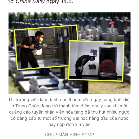
tờ
China Daily
ngày 14.5.
Đọc Thanh Niên trên điện thoại
Theo dõi báo trên
Hotline
Liên hệ quảng cáo
0906 645 777
0908 780 404
Thị trường việc làm dành cho thanh niên ngày càng khốc liệt
Đặt báo
Quảng cáo
RSS
Tòa soạn
Chính sách bảo
ở Trung Quốc đang trở thành tâm điểm chú ý sau khi một
quảng cáo tuyển nhân viên hỏa táng đã thu hút nhiều người
Tổng biên tập: Nguyễn Ngọc Toàn
Phó tổng biên tập thường trực: Hải Thành
có bằng cấp từ một số trường đại học hàng đầu của nước
Phó tổng biên tập: Lâm Hiếu Dũng
này nộp đơn xin việc
Phó tổng biên tập: Trần Việt Hưng
Tổng thư ký tòa soạn: Đức Trung
CHỤP MÀN HÌNH SCMP