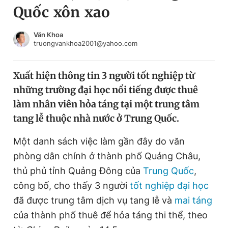
Quốc xôn xao
Chuyên mục khác
Tin đã xem
Chào ngày mới
Tin 24h
Văn Khoa
truongvankhoa2001@yahoo.com
Đăng xuất
Tin thị trường
Tin 360
Xuất hiện thông tin 3 người tốt nghiệp từ
những trường đại học nổi tiếng được thuê
Video
Magazine
làm nhân viên hỏa táng tại một trung tâm
tang lễ thuộc nhà nước ở Trung Quốc.
Sản phẩm khác
Một danh sách việc làm gần đây do văn
Tiện ích
Bạn cần biết
phòng dân chính ở thành phố Quảng Châu,
thủ phủ tỉnh Quảng Đông của
Trung Quốc
,
công bố, cho thấy 3 người
tốt nghiệp đại học
Thông tin tòa soạn
Liên hệ quảng cáo
đã được trung tâm dịch vụ tang lễ và
mai táng
của thành phố thuê để hỏa táng thi thể, theo