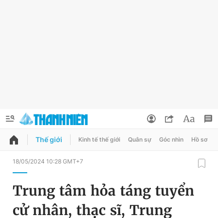
Thế giới
Kinh tế thế giới
Quân sự
Góc nhìn
Hồ sơ
QUẢNG CÁO
ĐẶT BÁO
18/05/2024 10:28 GMT+7
Thông tin tài khoản
Trung tâm hỏa táng tuyển
Đổi mật khẩu
Chuyên mục
cử nhân, thạc sĩ, Trung
Tin đã lưu