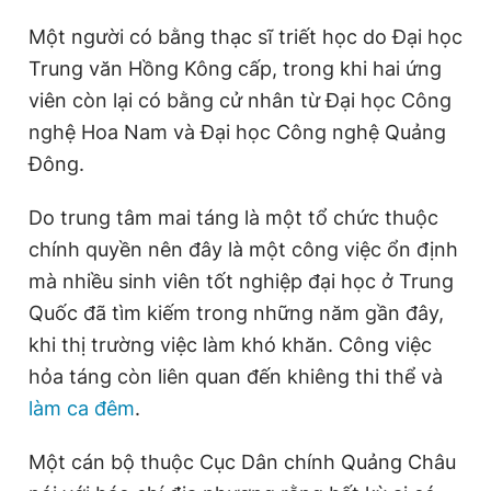
Giấy phép xuất bản số 110/GP - BTTTT cấp ngày 24.3.2020
Một người có bằng thạc sĩ triết học do Đại học
© 2003-2026 Bản quyền thuộc về Báo Thanh Niên. Cấm sao
chép dưới mọi hình thức nếu không có sự chấp thuận bằng văn
Trung văn Hồng Kông cấp, trong khi hai ứng
bản. Phát triển bởi ePi Technologies, JSC.
viên còn lại có bằng cử nhân từ Đại học Công
nghệ Hoa Nam và Đại học Công nghệ Quảng
Đông.
Do trung tâm mai táng là một tổ chức thuộc
chính quyền nên đây là một công việc ổn định
mà nhiều sinh viên tốt nghiệp đại học ở Trung
Quốc đã tìm kiếm trong những năm gần đây,
khi thị trường việc làm khó khăn. Công việc
hỏa táng còn liên quan đến khiêng thi thể và
làm ca đêm
.
Một cán bộ thuộc Cục Dân chính Quảng Châu