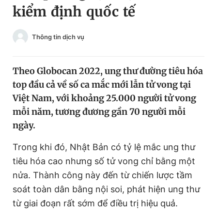
kiểm định quốc tế
Chuyên mục khác
Tin đã xem
Chào ngày mới
Tin 24h
Thông tin dịch vụ
Đăng xuất
Tin thị trường
Tin 360
Theo Globocan 2022, ung thư đường tiêu hóa
top đầu cả về số ca mắc mới lẫn tử vong tại
Video
Magazine
Việt Nam, với khoảng 25.000 người tử vong
mỗi năm, tương đương gần 70 người mỗi
ngày.
Sản phẩm khác
Trong khi đó, Nhật Bản có tỷ lệ mắc ung thư
Tiện ích
Bạn cần biết
tiêu hóa cao nhưng số tử vong chỉ bằng một
nửa. Thành công này đến từ chiến lược tầm
Thông tin tòa soạn
Liên hệ quảng cáo
soát toàn dân bằng nội soi, phát hiện ung thư
từ giai đoạn rất sớm để điều trị hiệu quả.