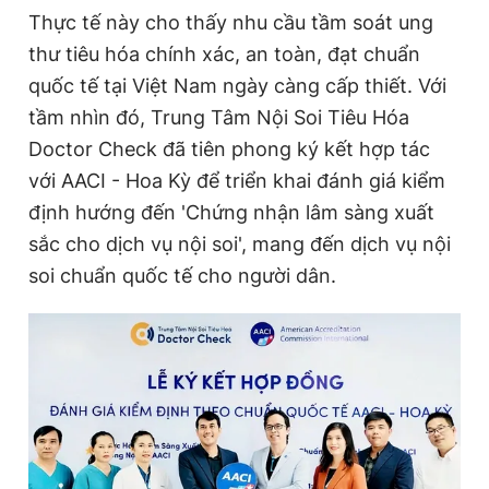
Thực tế này cho thấy nhu cầu tầm soát ung
thư tiêu hóa chính xác, an toàn, đạt chuẩn
Đọc Thanh Niên trên điện thoại
quốc tế tại Việt Nam ngày càng cấp thiết. Với
tầm nhìn đó, Trung Tâm Nội Soi Tiêu Hóa
Doctor Check đã tiên phong ký kết hợp tác
với AACI - Hoa Kỳ để triển khai đánh giá kiểm
Theo dõi báo trên
định hướng đến 'Chứng nhận lâm sàng xuất
sắc cho dịch vụ nội soi', mang đến dịch vụ nội
Hotline
Liên hệ quảng cáo
soi chuẩn quốc tế cho người dân.
0906 645 777
0908 780 404
Đặt báo
Quảng cáo
RSS
Tòa soạn
Chính sách bảo
Tổng biên tập: Nguyễn Ngọc Toàn
Phó tổng biên tập thường trực: Hải Thành
Phó tổng biên tập: Lâm Hiếu Dũng
Phó tổng biên tập: Trần Việt Hưng
Tổng thư ký tòa soạn: Đức Trung