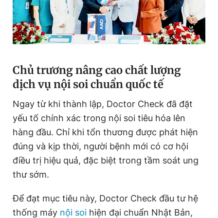
Giấy phép xuất bản số 110/GP - BTTTT cấp ngày 24.3.2020
© 2003-2026 Bản quyền thuộc về Báo Thanh Niên. Cấm sao
chép dưới mọi hình thức nếu không có sự chấp thuận bằng văn
bản. Phát triển bởi ePi Technologies, JSC.
Chủ trương nâng cao chất lượng
dịch vụ nội soi chuẩn quốc tế
Ngay từ khi thành lập, Doctor Check đã đặt
yếu tố chính xác trong nội soi tiêu hóa lên
hàng đầu. Chỉ khi tổn thương được phát hiện
đúng và kịp thời, người bệnh mới có cơ hội
điều trị hiệu quả, đặc biệt trong tầm soát ung
thư sớm.
Để đạt mục tiêu này, Doctor Check đầu tư hệ
thống máy
nội soi
hiện đại chuẩn Nhật Bản,