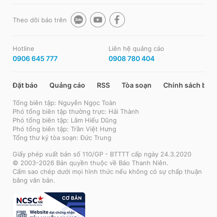
Theo dõi báo trên
Hotline
Liên hệ quảng cáo
0906 645 777
0908 780 404
Đặt báo
Quảng cáo
RSS
Tòa soạn
Chính sách bảo
Tổng biên tập: Nguyễn Ngọc Toàn
Phó tổng biên tập thường trực: Hải Thành
Phó tổng biên tập: Lâm Hiếu Dũng
Phó tổng biên tập: Trần Việt Hưng
Tổng thư ký tòa soạn: Đức Trung
Giấy phép xuất bản số 110/GP - BTTTT cấp ngày 24.3.2020
© 2003-2026 Bản quyền thuộc về Báo Thanh Niên.
Cấm sao chép dưới mọi hình thức nếu không có sự chấp thuận
bằng văn bản.