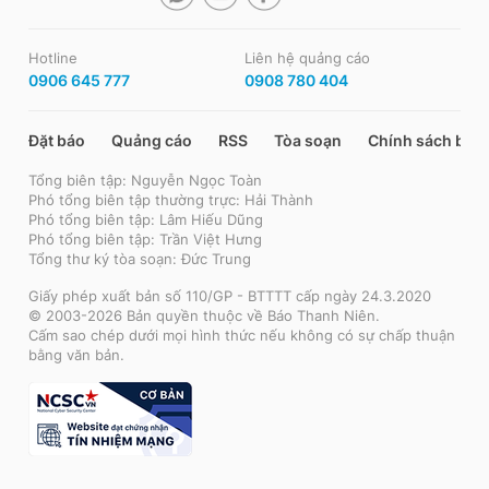
Hotline
Liên hệ quảng cáo
0906 645 777
0908 780 404
Đặt báo
Quảng cáo
RSS
Tòa soạn
Chính sách bảo
Tổng biên tập: Nguyễn Ngọc Toàn
Phó tổng biên tập thường trực: Hải Thành
Phó tổng biên tập: Lâm Hiếu Dũng
Phó tổng biên tập: Trần Việt Hưng
Tổng thư ký tòa soạn: Đức Trung
Giấy phép xuất bản số 110/GP - BTTTT cấp ngày 24.3.2020
© 2003-2026 Bản quyền thuộc về Báo Thanh Niên.
Cấm sao chép dưới mọi hình thức nếu không có sự chấp thuận
bằng văn bản.