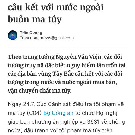
câu kết với nước ngoài
Chuyên mục khác
Tin đã xem
buôn ma túy
Chào ngày mới
Tin 24h
Đăng xuất
Trần Cường
Trancuong.news@gmail.com
Tin thị trường
Tin 360
Theo trung tướng Nguyễn Văn Viện, các đối
Video
Magazine
tượng truy nã đặc biệt nguy hiểm lẩn trốn tại
các địa bàn vùng Tây Bắc câu kết với các đối
Sản phẩm khác
tượng trong nước và nước ngoài mua bán,
vận chuyển chất ma túy.
Tiện ích
Bạn cần biết
Ngày 24.7, Cục Cảnh sát điều tra tội phạm về
Thông tin tòa soạn
Liên hệ quảng cáo
ma túy (C04)
Bộ Công an
tổ chức Hội nghị
giao ban phương án nghiệp vụ 3631 về phòng
ngừa, đấu tranh với tội phạm ma túy trên