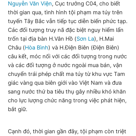
Nguyễn Văn Viện
, Cục trưởng C04, cho biết
Giấy phép xuất bản số 110/GP - BTTTT cấp ngày 24.3.2020
© 2003-2026 Bản quyền thuộc về Báo Thanh Niên. Cấm sao
thời gian qua, tình hình tội phạm ma túy trên
chép dưới mọi hình thức nếu không có sự chấp thuận bằng văn
tuyến Tây Bắc vẫn tiếp tục diễn biến phức tạp.
bản. Phát triển bởi ePi Technologies, JSC.
Các đối tượng truy nã đặc biệt nguy hiểm lẩn
trốn tại địa bàn H.Vân Hồ (
Sơn La
), H.Mai
Châu (
Hòa Bình
) và H.Điện Biên (Điện Biên)
câu kết, móc nối với các đối tượng trong nước
và các đối tượng ở nước ngoài mua bán, vận
chuyển trái phép chất ma túy từ khu vực Tam
giác vàng qua biên giới vào Việt Nam và đưa
sang nước thứ ba tiêu thụ gây nhiều khó khăn
cho lực lượng chức năng trong việc phát hiện,
bắt giữ.
Cạnh đó, thời gian gần đây, tội phạm còn triệt