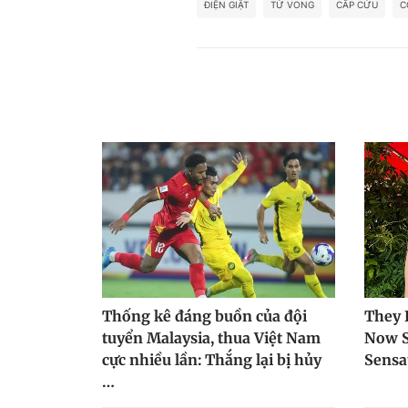
ĐIỆN GIẬT
TỬ VONG
CẤP CỨU
C