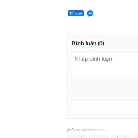
Chia sẻ
Bình luận (
0
)
Khám phá thêm chủ đề