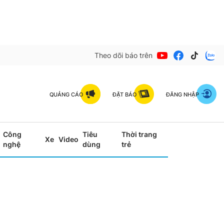
Theo dõi báo trên
QUẢNG CÁO
ĐẶT BÁO
ĐĂNG NHẬP
Công
Tiêu
Thời trang
Xe
Video
nghệ
dùng
trẻ