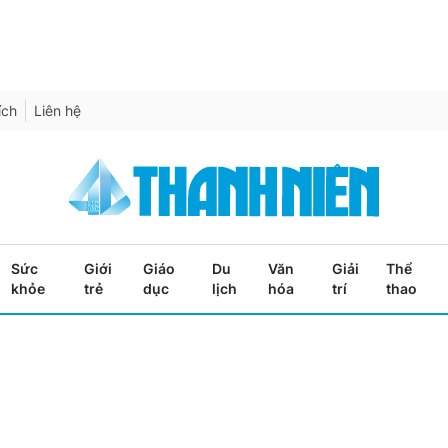
ích
Liên hệ
Sức
Giới
Giáo
Du
Văn
Giải
Thể
khỏe
trẻ
dục
lịch
hóa
trí
thao