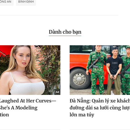
ÔNG AN
BÌNH ĐỊNH