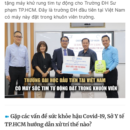
tặng máy khử rung tim tự động cho Trường ĐH Sư
Chuyên mục khác
phạm TP.HCM. Đây là trường ĐH đầu tiên tại Việt Nam
Tin đã xem
có máy này đặt trong khuôn viên trường.
Chào ngày mới
Tin 24h
Đăng xuất
Tin thị trường
Tin 360
Video
Magazine
Sản phẩm khác
Tiện ích
Bạn cần biết
Thông tin tòa soạn
Liên hệ quảng cáo
Gặp các vấn đề sức khỏe hậu Covid-19, Sở Y tế
TP.HCM hướng dẫn xử trí thế nào?