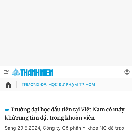
TRƯỜNG ĐẠI HỌC SƯ PHẠM TP.HCM
QUẢNG CÁO
ĐẶT BÁO
Thông tin tài khoản
Trường đại học đầu tiên tại Việt Nam có máy
khử rung tim đặt trong khuôn viên
Đổi mật khẩu
Chuyên mục
Sáng 29.5.2024, Công ty Cổ phần Y khoa NQ đã trao
Tin đã lưu