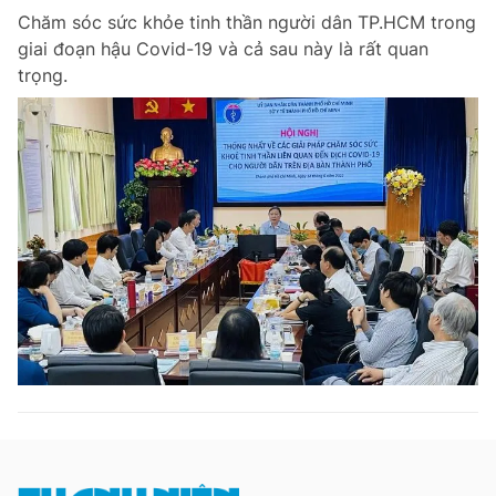
Chăm sóc sức khỏe tinh thần người dân TP.HCM trong
Giấy phép xuất bản số 110/GP - BTTTT cấp ngày 24.3.2020
© 2003-2026 Bản quyền thuộc về Báo Thanh Niên. Cấm sao chép
giai đoạn hậu Covid-19 và cả sau này là rất quan
dưới mọi hình thức nếu không có sự chấp thuận bằng văn bản.
trọng.
Phát triển bởi ePi Technologies, JSC.