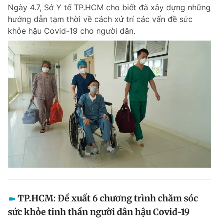
Ngày 4.7, Sở Y tế TP.HCM cho biết đã xây dựng những
hướng dẫn tạm thời về cách xử trí các vấn đề sức
khỏe hậu Covid-19 cho người dân.
Đọc Thanh Niên trên điện thoại
Theo dõi báo trên
Hotline
Liên hệ quảng cáo
0906 645 777
0908 780 404
Đặt báo
Quảng cáo
RSS
Tòa soạn
Chính sách bảo m
Tổng biên tập: Nguyễn Ngọc Toàn
Phó tổng biên tập thường trực: Hải Thành
Phó tổng biên tập: Lâm Hiếu Dũng
TP.HCM: Đề xuất 6 chương trình chăm sóc
Phó tổng biên tập: Trần Việt Hưng
sức khỏe tinh thần người dân hậu Covid-19
Tổng thư ký tòa soạn: Đức Trung