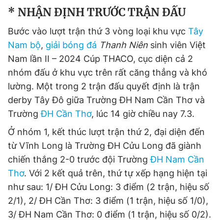
* NHẬN ĐỊNH TRƯỚC TRẬN ĐẤU
Bước vào lượt trận thứ 3 vòng loại khu vực
Tây
Đọc Thanh Niên trên điện thoại
Nam bộ
,
giải bóng đá
Thanh Niên
sinh viên Việt
Nam lần II – 2024 Cúp THACO, cục diện cả 2
nhóm đấu ở khu vực trên rất căng thẳng và khó
lường. Một trong 2 trận đấu quyết định là trận
Theo dõi báo trên
derby Tây Đô giữa Trường ĐH Nam Cần Thơ và
Trường
ĐH Cần Thơ
, lúc 14 giờ chiều nay 7.3.
Hotline
Liên hệ quảng cáo
Ở nhóm 1, kết thúc lượt trận thứ 2, đại diện đến
0906 645 777
0908 780 404
từ Vĩnh Long là Trường ĐH Cửu Long đã giành
chiến thắng 2-0 trước đội Trường
ĐH Nam Cần
Đặt báo
Quảng cáo
RSS
Tòa soạn
Chính sách bảo
Thơ
. Với 2 kết quả trên, thứ tự xếp hạng hiện tại
Tổng biên tập: Nguyễn Ngọc Toàn
như sau: 1/ ĐH Cửu Long: 3 điểm (2 trận, hiệu số
Phó tổng biên tập thường trực: Hải Thành
Phó tổng biên tập: Lâm Hiếu Dũng
2/1), 2/ ĐH Cần Thơ: 3 điểm (1 trận, hiệu số 1/0),
Phó tổng biên tập: Trần Việt Hưng
Tổng thư ký tòa soạn: Đức Trung
3/ ĐH Nam Cần Thơ: 0 điểm (1 trận, hiệu số 0/2).