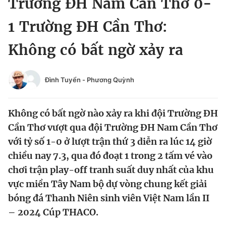
Trường ĐH Nam Cần Thơ 0-
Chuyên mục khác
Tin đã xem
1 Trường ĐH Cần Thơ:
Chào ngày mới
Tin 24h
Không có bất ngờ xảy ra
Đăng xuất
Tin thị trường
Tin 360
Đình Tuyển
-
Phương Quỳnh
Video
Magazine
Không có bất ngờ nào xảy ra khi đội Trường ĐH
Cần Thơ vượt qua đội Trường ĐH Nam Cần Thơ
Sản phẩm khác
với tỷ số 1-0 ở lượt trận thứ 3 diễn ra lúc 14 giờ
Tiện ích
Bạn cần biết
chiều nay 7.3, qua đó đoạt 1 trong 2 tấm vé vào
chơi trận play-off tranh suất duy nhất của khu
vực miền Tây Nam bộ dự vòng chung kết giải
Thông tin tòa soạn
Liên hệ quảng cáo
bóng đá Thanh Niên sinh viên Việt Nam lần II
– 2024 Cúp THACO.