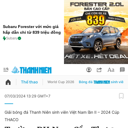
Subaru Forester với mức giá
hấp dẫn chỉ từ 839 triệu đồng
Subaru
Thể thao
World Cup 2026
Bóng đá
sinh viên
QUẢNG CÁO
ĐẶT BÁO
07/03/2024 13:29 GMT+7
Thông tin tài khoản
Giải bóng đá Thanh Niên sinh viên Việt Nam lần II – 2024 Cúp
Đổi mật khẩu
THACO
Chuyên mục
Tin đã lưu