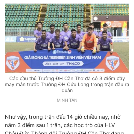
Giấy phép xuất bản số 110/GP - BTTTT cấp ngày 24.3.2020
© 2003-2026 Bản quyền thuộc về Báo Thanh Niên. Cấm sao
chép dưới mọi hình thức nếu không có sự chấp thuận bằng văn
bản. Phát triển bởi ePi Technologies, JSC.
Các cầu thủ Trường ĐH Cần Thơ đã có 3 điểm đầy
may mắn trước Trường ĐH Cửu Long trong trận đầu ra
quân
MINH TÂN
Như vậy, trong trận đấu 14 giờ chiều nay, nhờ
nắm 3 điểm sau 1 trận, các học trò của HLV
Châu Đức Thành đội Trường ĐH Cần Thơ đang